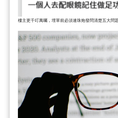
樓主更千叮萬囑，埋單前必須連珠炮發問清楚五大問