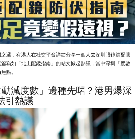
門之選，有港人在社交平台詳盡分享一個人去深圳眼鏡舖配眼
這篇猶如「北上配鏡指南」的帖文掀起熱議，當中深圳「度數
論焦點。
港主動減度數」邊種先啱？港男爆深
法引熱議