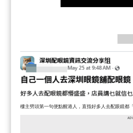
樓主劈頭第一句便點醒港人，直指好多人去配眼鏡都