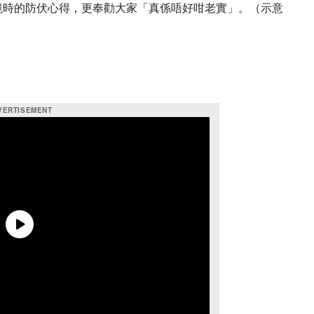
鏡時的防伏心得，更奉勸大家「真係唔好咁老實」。（示意