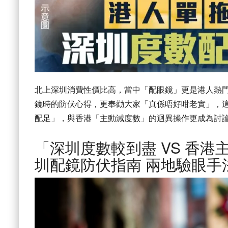
北上深圳消費性價比高，當中「配眼鏡」更是港人熱
鏡時的防伏心得，更奉勸大家「真係唔好咁老實」，
配足」，與香港「主動減度數」的迴異操作更成為討
「深圳度數較到盡 VS 香
圳配鏡防伏指南 兩地驗眼手