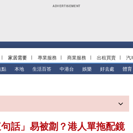
|
家居需要
|
專業服務
|
商業服務
|
出租買賣
|
汽
焦點
本地
生活百答
中港台
娛樂
好去處
體育
這句話」易被劏？港人單拖配鏡