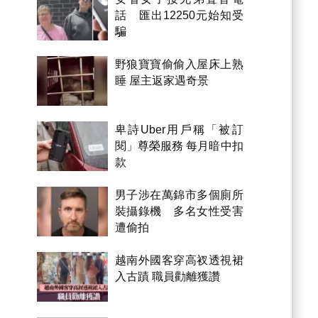
話 匯出12250元始知受
騙
野狼寶寶偷偷入屋床上熟
睡 屋主返家遇奇景
卑詩Uber用戶稱「被訂
閱」尊榮服務 每月暗中扣
款
男子涉在萬錦市多個廁所
裝攝錄機 多名女性受害
遭偷拍
越南外國客穿高衩透視裙
入古蹟 職員勸離獲讚