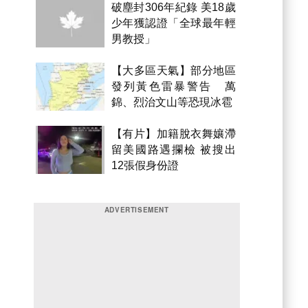
破塵封306年紀錄 美18歲
少年獲認證「全球最年輕
男教授」
【大多區天氣】部分地區
發列黃色雷暴警告 萬
錦、烈治文山等恐現冰雹
【有片】加籍脫衣舞孃滯
留美國路遇攔檢 被搜出
12張假身份證