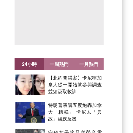
24小時
一周熱門
一月熱門
【北約間諜案】卡尼稱加
拿大從一開始就參與調查
並須汲取教訓
特朗普演講五度炮轟加拿
大「糟糕」 卡尼以「典
故」幽默反譏
安省女子接兄弟聲音電