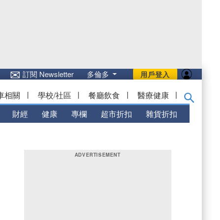
✉
訂閱 Newsletter
多倫多
用戶登入
車相關
|
學校/社區
|
餐廳飲食
|
醫療健康
|
財經
健康
專欄
超市折扣
雜貨折扣