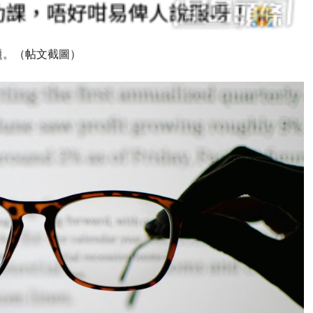
題。（帖文截圖）