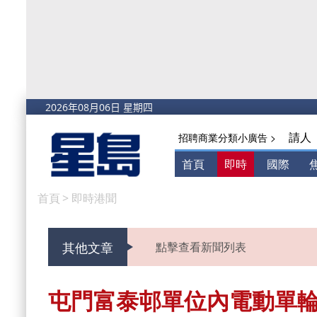
請人
招聘商業分類小廣告 >
首頁
即時
國際
首頁
>
即時港聞
其他文章
點擊查看新聞列表
屯門富泰邨單位內電動單輪