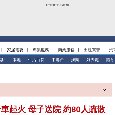
|
家居需要
|
專業服務
|
商業服務
|
出租買賣
|
汽
焦點
本地
生活百答
中港台
娛樂
好去處
體育
車起火 母子送院 約80人疏散