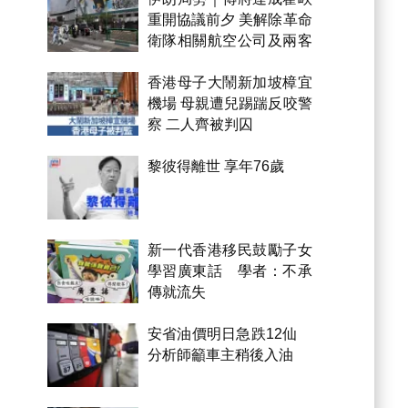
重開協議前夕 美解除革命
衛隊相關航空公司及兩客
機制裁
香港母子大鬧新加坡樟宜
機場 母親遭兒踢踹反咬警
察 二人齊被判囚
黎彼得離世 享年76歲
新一代香港移民鼓勵子女
學習廣東話 學者：不承
傳就流失
安省油價明日急跌12仙
分析師籲車主稍後入油