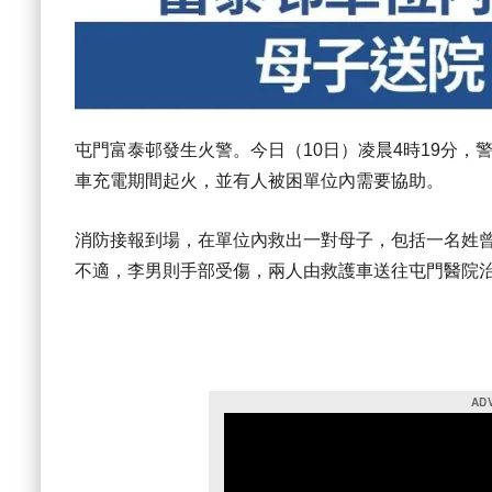
屯門富泰邨發生火警。今日（10日）凌晨4時19分
車充電期間起火，並有人被困單位內需要協助。
消防接報到場，在單位內救出一對母子，包括一名姓曾
不適，李男則手部受傷，兩人由救護車送往屯門醫院