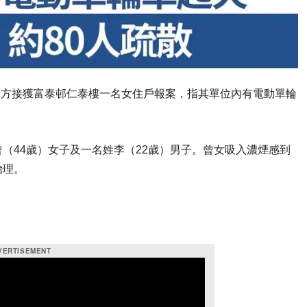
，警方接獲富泰邨仁泰樓一名女住戶報案，指其單位內有電動單輪
（44歲）女子及一名姓李（22歲）男子。曾女吸入濃煙感到
治理。