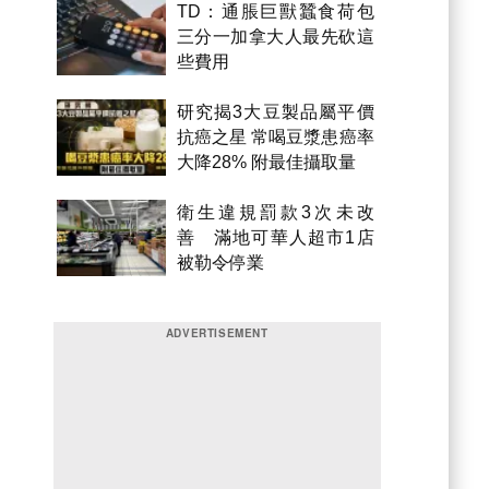
TD：通脹巨獸蠶食荷包
三分一加拿大人最先砍這
些費用
研究揭3大豆製品屬平價
抗癌之星 常喝豆漿患癌率
大降28% 附最佳攝取量
衛生違規罰款3次未改
善 滿地可華人超市1店
被勒令停業