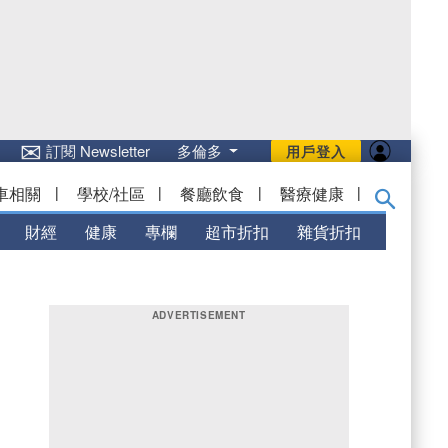
✉
訂閱 Newsletter
多倫多
用戶登入
車相關
|
學校/社區
|
餐廳飲食
|
醫療健康
|
財經
健康
專欄
超市折扣
雜貨折扣