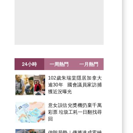
24小時
一周熱門
一月熱門
102歲朱瑞棠隱居加拿大
逾30年 國會議員家訪捕
獲近況曝光
意女誤信兌獎機扔棄千萬
彩票 垃圾工耗一日翻找尋
回
伊朗局勢｜傳將達成霍峽