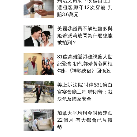
列治文房東「收樓自住」
遭租客蹲守12次穿崩 判
賠3.6萬元
美國參議員不解杜魯多與
姬蒂派莉放閃為什麼總能
被拍到？
81歲高雄返港佳視藝人世
紀聚會 初代郭靖黃蓉同框
勾起《神鵰俠侶》回憶殺
美上訴法院叫停$31億白
宮宴會廳工程 特朗普：裁
決危及國家安全
加拿大平均租金叫價連跌
22個月 有大都會已見轉
勢