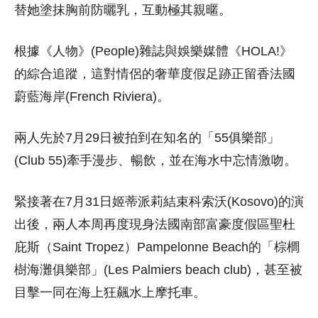
替她塗抹胸前防曬乳，互動極其親暱。
根據《人物》(People)雜誌與娛樂媒體《HOLA!》
的綜合追蹤，這對情侶的奢華度假足跡正留香法國
蔚藍海岸(French Riviera)。
兩人先於7月29日被拍到在知名的「55俱樂部」
(Club 55)牽手漫步、暢飲，並在海水中忘情激吻。
緊接著在7月31日姬蒂派莉結束科索沃(Kosovo)的演
出後，兩人本周再度現身法國南部富豪度假區聖杜
庇斯（Saint Tropez）Pampelonne Beach的「棕櫚
樹海灘俱樂部」(Les Palmiers beach club)，甚至被
目擊一同在海上狂飆水上摩托車。