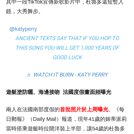
其中一段TikTok宣傳新歌影片中，杜魯多還短暫入
鏡，大秀舞步。
@katyperry
ANCIENT TEXTS SAY THAT IF YOU HOP TO
THIS SONG YOU WILL GET 1,000 YEARS OF
GOOD LUCK
♬ WATCH IT BURN - KATY PERRY
遊艇塗防曬、海邊接吻
法國度假畫面頻曝光
兩人在法國南部度假的
首批照片於上周曝光
。《每
日郵報》（Daily Mail）報道，現年41歲的姬蒂派莉
當時搭乘遊艇時拉開洋裝上半部，讓54歲的杜魯多