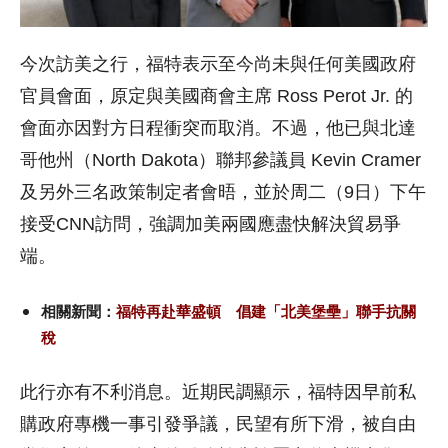
今次訪美之行，福特表示至今尚未與任何美國政府
官員會面，原定與美國商會主席 Ross Perot Jr. 的
會面亦因對方日程衝突而取消。不過，他已與北達
哥他州（North Dakota）聯邦參議員 Kevin Cramer
及另外三名政策制定者會晤，並於周二（9日）下午
接受CNN訪問，強調加美兩國應盡快解決貿易爭
端。
相關新聞：
福特再赴華盛頓 倡建「北美堡壘」聯手抗關
稅
此行亦有不利消息。近期民調顯示，福特因早前私
購政府專機一事引發爭議，民望有所下滑，被自由