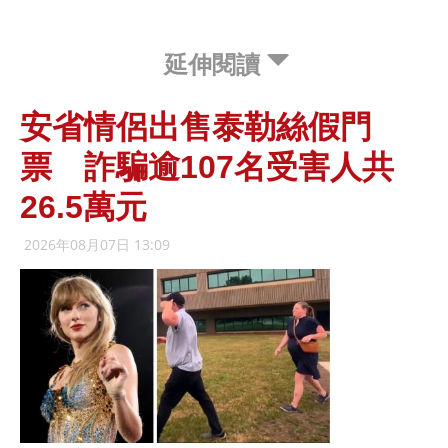
延伸閱讀
安省情侶出售泰勒絲假門
票 詐騙逾107名受害人共
26.5萬元
2026年08月07日 13:09