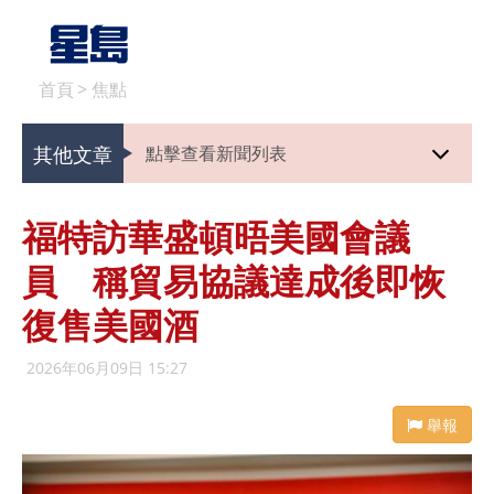
首頁
>
焦點
其他文章
點擊查看新聞列表
福特訪華盛頓晤美國會議
員 稱貿易協議達成後即恢
復售美國酒
2026年06月09日 15:27
舉報