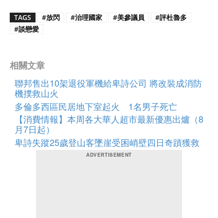
TAGS
#放閃
#治理國家
#美參議員
#評杜魯多
#談戀愛
相關文章
聯邦售出10架退役軍機給卑詩公司 將改裝成消防
機撲救山火
多倫多西區民居地下室起火 1名男子死亡
【消費情報】本周各大華人超市最新優惠出爐（8
月7日起）
卑詩失蹤25歲登山客墜崖受困峭壁四日奇蹟獲救