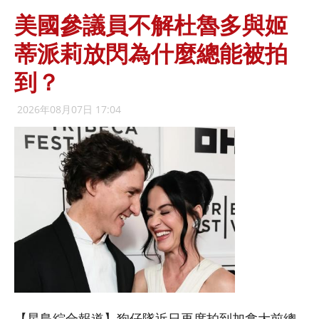
美國參議員不解杜魯多與姬
蒂派莉放閃為什麼總能被拍
到？
2026年08月07日 17:04
【星島綜合報道】狗仔隊近日再度拍到加拿大前總