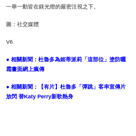
一舉一動皆在鎂光燈的嚴密注視之下。
圖：社交媒體
V6
● 相關新聞：
杜魯多為姬蒂派莉「這部位」塗防曬
霜畫面網上瘋傳
● 相關新聞：
【有片】杜魯多「彈跳」客串宣傳片
放閃 替Katy Perry新歌熱身