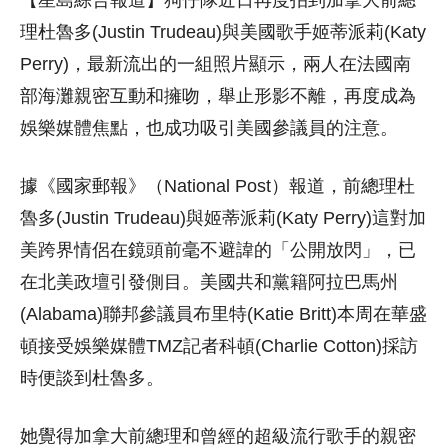
理杜魯多(Justin Trudeau)與美國歌手姬蒂派莉(Katy
Perry)，最新流出的一組照片顯示，兩人在法國南
部海灘親密互動和擁吻，舉止形影不離，再度成為
娛樂媒體焦點，也成功吸引美國參議員的注意。
據《國家郵報》（National Post）報道，前總理杜
魯多(Justin Trudeau)與姬蒂派莉(Katy Perry)這對加
美跨界情侶在鏡頭前毫不避諱的「公開放閃」，已
在北美政壇引發側目。美國共和黨籍阿拉巴馬州
(Alabama)聯邦參議員布里特(Katie Britt)本周在華盛
頓接受娛樂媒體TMZ記者科頓(Charlie Cotton)採訪
時便談到杜魯多。
她覺得加拿大前總理和曾經的超級流行歌手的親密