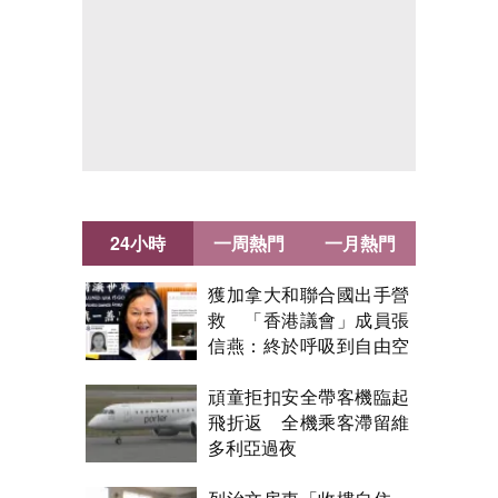
24小時
一周熱門
一月熱門
獲加拿大和聯合國出手營
救 「香港議會」成員張
信燕：終於呼吸到自由空
氣！
頑童拒扣安全帶客機臨起
飛折返 全機乘客滯留維
多利亞過夜