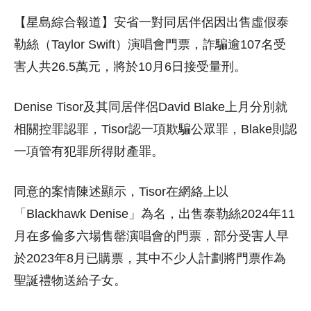
【星島綜合報道】安省一對同居伴侶因出售虛假泰
勒絲（Taylor Swift）演唱會門票，詐騙逾107名受
害人共26.5萬元，將於10月6日接受量刑。
Denise Tisor及其同居伴侶David Blake上月分別就
相關控罪認罪，Tisor認一項欺騙公眾罪，Blake則認
一項管有犯罪所得財產罪。
同意的案情陳述顯示，Tisor在網絡上以
「Blackhawk Denise」為名，出售泰勒絲2024年11
月在多倫多六場售罄演唱會的門票，部分受害人早
於2023年8月已購票，其中不少人計劃將門票作為
聖誕禮物送給子女。