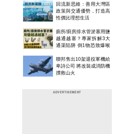
回流新思維：善用大灣區
政策與交通優勢，打造高
性價比理想生活
廁所/廚房排水管淤塞用鹽
越通越塞？專家拆解3大
通渠陷阱 倒1物恐致爆喉
漏水
聯邦售出10架退役軍機給
卑詩公司 將改裝成消防機
撲救山火