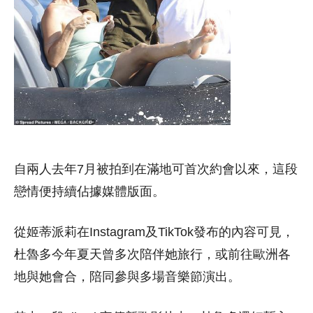
自兩人去年7月被拍到在滿地可首次約會以來，這段
戀情便持續佔據媒體版面。
從姬蒂派莉在Instagram及TikTok發布的內容可見，
杜魯多今年夏天曾多次陪伴她旅行，或前往歐洲各
地與她會合，陪同參與多場音樂節演出。