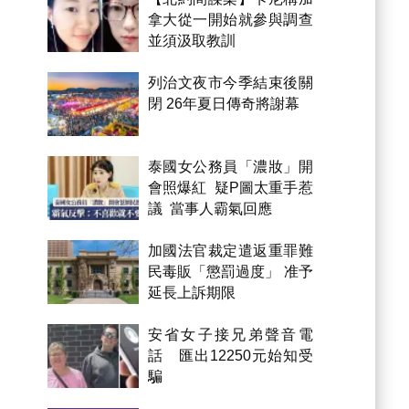
拿大從一開始就參與調查
並須汲取教訓
列治文夜市今季結束後關
閉 26年夏日傳奇將謝幕
泰國女公務員「濃妝」開
會照爆紅 疑P圖太重手惹
議 當事人霸氣回應
加國法官裁定遣返重罪難
民毒販「懲罰過度」 准予
延長上訴期限
安省女子接兄弟聲音電
話 匯出12250元始知受
騙