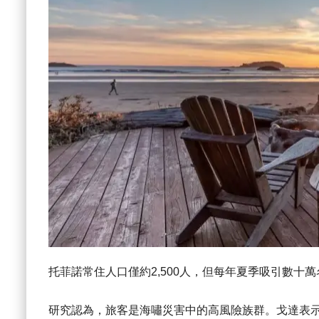
托菲諾常住人口僅約2,500人，但每年夏季吸引數十
研究認為，旅客是海嘯災害中的高風險族群。戈達表