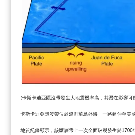
(卡斯卡迪亞隱沒帶發生大地震機率高，其潛在影響可
卡斯卡迪亞隱沒帶位於溫哥華島外海，一路延伸至美
地質紀錄顯示，該斷層帶上一次全面破裂發生於170