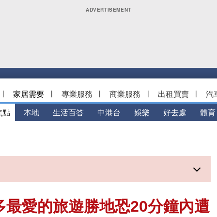
|
家居需要
|
專業服務
|
商業服務
|
出租買賣
|
汽
焦點
本地
生活百答
中港台
娛樂
好去處
體育
多最愛的旅遊勝地恐20分鐘內遭