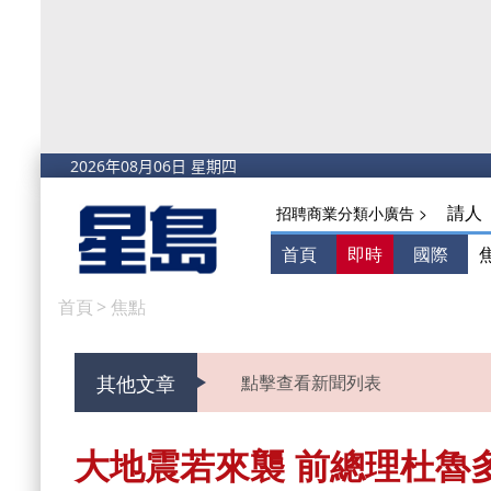
請人
招聘商業分類小廣告 >
首頁
即時
國際
首頁
>
焦點
其他文章
點擊查看新聞列表
大地震若來襲 前總理杜魯