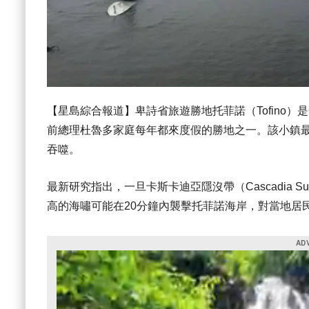
【星島綜合報道】卑詩省旅遊勝地托菲諾（Tofino
前總理杜魯多家庭每年都來度假的勝地之一。該小鎮
吞噬。
最新研究指出，一旦卡斯卡迪亞隱沒帶（Cascadia Subd
高的海嘯可能在20分鐘內襲擊托菲諾海岸，對當地居