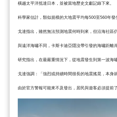
橫越太平洋抵達日本，並被當地歷史文獻記錄下來。
科學家估計，類似規模的大地震平均每500至560年
戈達指出，雖然無法預測地震何時到來，但沿海社區
與遠洋海嘯不同，卡斯卡迪亞隱沒帶引發的海嘯距離
研究指出，在最嚴重情況下，從地震發生到第一波海嘯
戈達強調：「強烈或持續時間很長的地震搖晃，本身
由於官方警報可能來不及發出，居民與遊客必須提前