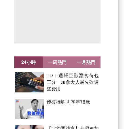
24小時
一周熱門
一月熱門
TD：通脹巨獸蠶食荷包
三分一加拿大人最先砍這
些費用
黎彼得離世 享年76歲
【北約間諜案】卡尼稱加