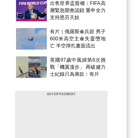
出售世界盃股權︱FIFA高
層緊急開會認錯 重申全力
支持恩芬天奴
有片｜俄羅斯傘兵節 男子
600米高空主傘失靈墮地
亡 半空掙扎畫面流出
英國97歲中風婦第6次挑
戰「機翼漫步」 再破健力
士紀錄只為籌款︱有片