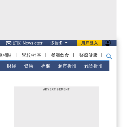
✉
訂閱 Newsletter
多倫多
用戶登入
車相關
|
學校/社區
|
餐廳飲食
|
醫療健康
|
財經
健康
專欄
超市折扣
雜貨折扣