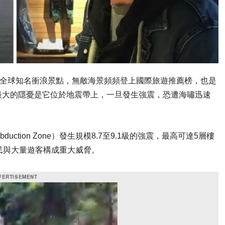
）是全球知名衝浪景點，無敵海景頻頻登上國際旅遊推薦榜，也是
最大的隱憂是它位於地震帶上，一旦發生強震，恐遭海嘯迅速
uction Zone）發生規模8.7至9.1級的強震，最高可達5層樓
民與大量遊客構成重大威脅。