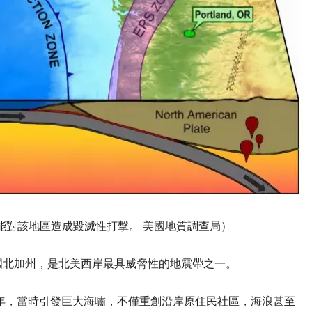
能對該地區造成毀滅性打擊。 美國地質調查局）
國北加州，是北美西岸最具威脅性的地震帶之一。
0年，當時引發巨大海嘯，不僅重創沿岸原住民社區，海浪甚至