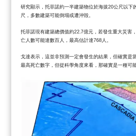
研究顯示，托菲諾約一半建築物位於海拔20公尺以下
尺，多數建築可能倒塌或遭沖毀。
托菲諾現有建築總價值約22.7億元，若發生重大災害
亡人數可能達數百人，最高估計達768人。
戈達表示，這並非預測一定會發生的結果，但確實是
最高死亡數字，但從科學角度來看，那確實是一種可