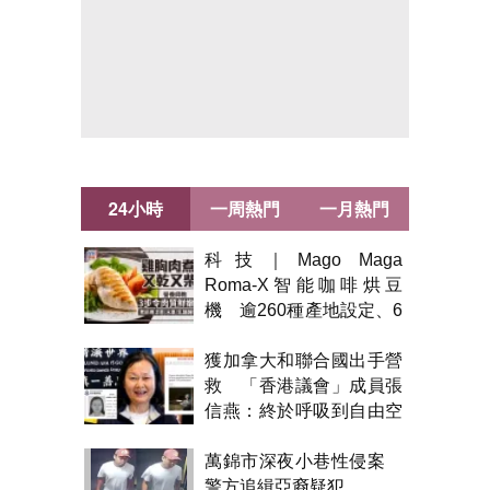
24小時
一周熱門
一月熱門
科技｜Mago Maga
Roma-X智能咖啡烘豆
機 逾260種產地設定、6
級烘焙 300克一次完成
獲加拿大和聯合國出手營
救 「香港議會」成員張
信燕：終於呼吸到自由空
氣！
萬錦市深夜小巷性侵案
警方追緝亞裔疑犯