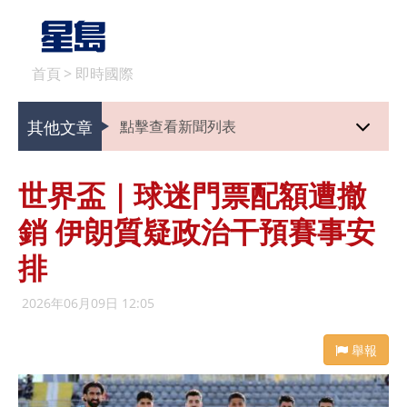
首頁
>
即時國際
其他文章
點擊查看新聞列表
世界盃｜球迷門票配額遭撤
銷 伊朗質疑政治干預賽事安
排
2026年06月09日 12:05
舉報