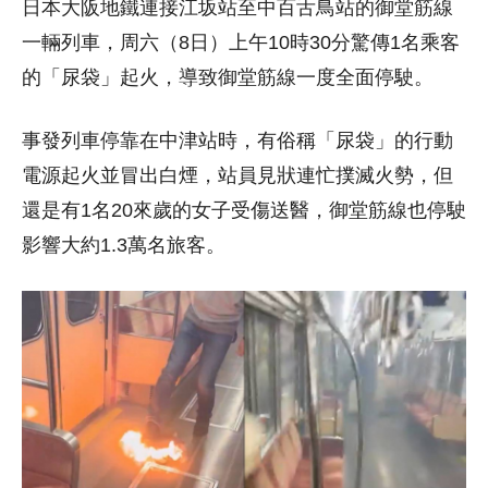
日本大阪地鐵連接江坂站至中百舌鳥站的御堂筋線
一輛列車，周六（8日）上午10時30分驚傳1名乘客
的「尿袋」起火，導致御堂筋線一度全面停駛。
事發列車停靠在中津站時，有俗稱「尿袋」的行動
電源起火並冒出白煙，站員見狀連忙撲滅火勢，但
還是有1名20來歲的女子受傷送醫，御堂筋線也停駛
影響大約1.3萬名旅客。