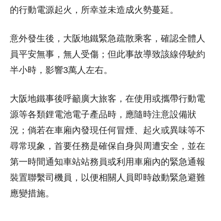
的行動電源起火，所幸並未造成火勢蔓延。
意外發生後，大阪地鐵緊急疏散乘客，確認全體人
員平安無事，無人受傷；但此事故導致該線停駛約
半小時，影響3萬人左右。
大阪地鐵事後呼籲廣大旅客，在使用或攜帶行動電
源等各類鋰電池電子產品時，應隨時注意設備狀
況；倘若在車廂內發現任何冒煙、起火或異味等不
尋常現象，首要任務是確保自身與周遭安全，並在
第一時間通知車站站務員或利用車廂內的緊急通報
裝置聯繫司機員，以便相關人員即時啟動緊急避難
應變措施。