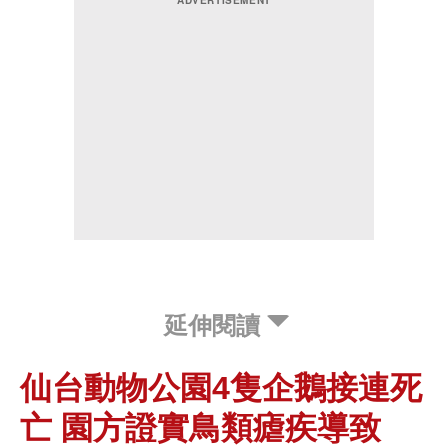
延伸閱讀
仙台動物公園4隻企鵝接連死
亡 園方證實鳥類瘧疾導致