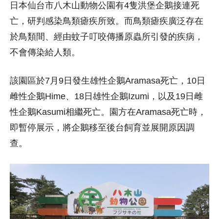
日本仙台市八木山動物公園有4隻洪堡企鵝接連死
亡，研判感染鳥類瘧疾所致。而鳥類瘧疾廣泛存在
於鳥類間、經由蚊子叮咬傳播原蟲所引發的疾病，
不會傳染給人類。
該園區於7月9日發生雄性企鵝Aramasa死亡，10日
雌性企鵝Hime、18日雄性企鵝Izumi，以及19日雌
性企鵝Kasumi相繼死亡。園方在Aramasa死亡時，
即暫停展示，將企鵝移至後台飼育並展開原因調
查。