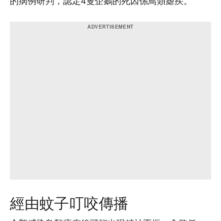
的病例研判，認定4隻企鵝的死因係鳥類瘧疾。
經由蚊子叮咬傳播