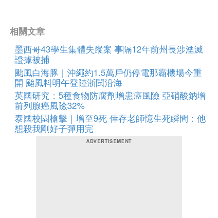
相關文章
墨西哥43學生集體失蹤案 事隔12年前州長涉湮滅
證據被捕
颱風白海豚｜沖繩約1.5萬戶仍停電那霸機場今重
開 颱風料明午登陸浙閩沿海
英國研究：5種食物防腐劑增患癌風險 亞硝酸鈉增
前列腺癌風險32%
泰國校園槍擊｜增至9死 倖存老師憶生死瞬間：他
想殺我剛好子彈用完