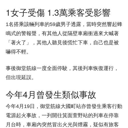
1女子受傷 1.3萬乘客受影響
1名搭乘該輛列車的59歲男子透露，當時突然響起蜂
鳴式的警報聲，有其他人從隔壁車廂衝過來大喊著
「著火了」，其他人聽見後慌忙下車，自己也是被
嚇得不輕。
事後御堂筋線一度全面停駛，其後列車恢復運行，
但出現延誤。
今年4月曾發生類似事故
今年4月19日，御堂筋線大國町站亦曾發生乘客行動
電源起火事故，一列開往箕面萱野站的列車在停靠
月台時，車廂內突然冒出火光與煙霧，疑似有旅客