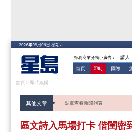
請人
招聘商業分類小廣告 >
首頁
即時
國際
首頁
>
即時娛樂
其他文章
點擊查看新聞列表
區文詩入馬場打卡 偕閨密