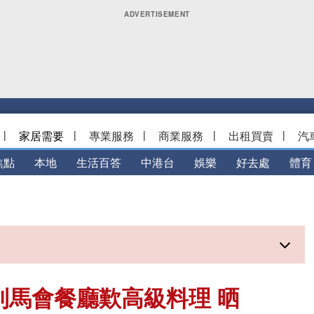
|
家居需要
|
專業服務
|
商業服務
|
出租買賣
|
汽
焦點
本地
生活百答
中港台
娛樂
好去處
體育
到馬會餐廳歎高級料理 晒