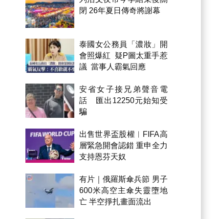
閉 26年夏日傳奇將謝幕
泰國女公務員「濃妝」開
會照爆紅 疑P圖太重手惹
議 當事人霸氣回應
安省女子接兄弟聲音電
話 匯出12250元始知受
騙
出售世界盃股權︱FIFA高
層緊急開會認錯 重申全力
支持恩芬天奴
有片｜俄羅斯傘兵節 男子
600米高空主傘失靈墮地
亡 半空掙扎畫面流出