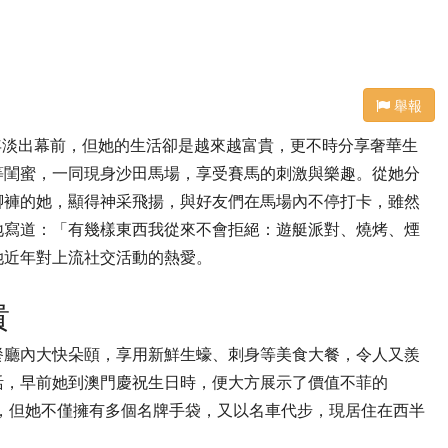
舉報
雖然近年淡出幕前，但她的生活卻是越來越富貴，更不時分享奢華生
等閨蜜，一同現身沙田馬場，享受賽馬的刺激與樂趣。從她分
腳褲的她，顯得神采飛揚，與好友們在馬場內不停打卡，雖然
地寫道：「有幾樣東西我從來不會拒絕：遊艇派對、燒烤、煙
她近年對上流社交活動的熱愛。
貴
餐廳內大快朵頤，享用新鮮生蠔、刺身等美食大餐，令人又羨
活，早前她到澳門慶祝生日時，便大方展示了價值不菲的
事業平平，但她不僅擁有多個名牌手袋，又以名車代步，現居住在西半