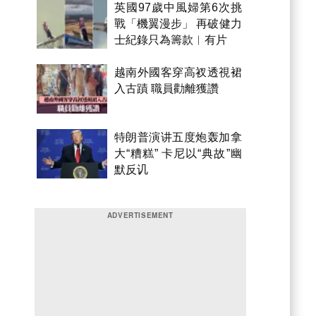
英國97歲中風婦第6次挑
戰「機翼漫步」 再破健力
士紀錄只為籌款︱有片
越南外國客穿高衩透視裙
入古蹟 職員勸離獲讚
特朗普演讲五度炮轰加拿
大“糟糕” 卡尼以“典故”幽
默反讥