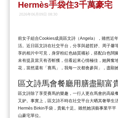
Hermès手袋住3千萬豪宅
2026年06月09日 08:30
前女子組合Cookies成員區文詩（Angela），
活。近日區文詩在社交平台，分享與趙哲妤、周子馨
享的相片中可見，身穿粉紅色絲質襯衫，搭配白色闊
未有提及當天有否斬獲，但看起來心情極佳，她興奮
花，當然還有「賽馬」，我每一次都會參與」，盡顯
區文詩馬會餐廳用膳盡顯富
區文詩除了享受賽馬的樂趣，一行人更在馬會的高級
又妒。事實上，區文詩不時在社交平台大晒其奢華生
Hermès Birkin手袋，貴氣十足。雖然她演藝
山豪宅單位。