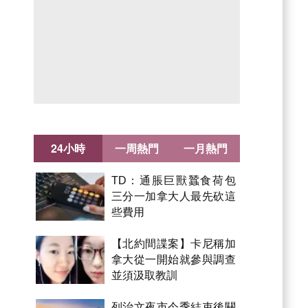
24小時
一周熱門
一月熱門
TD：通脹巨獸蠶食荷包
三分一加拿大人最先砍這
些費用
【北約間諜案】卡尼稱加
拿大從一開始就參與調查
並須汲取教訓
列治文夜市今季結束後關