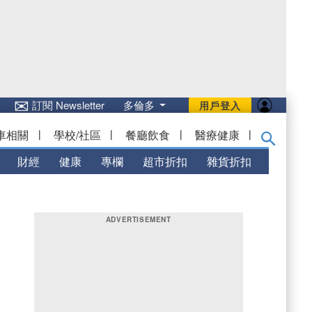
✉
訂閱 Newsletter
多倫多
用戶登入
車相關
|
學校/社區
|
餐廳飲食
|
醫療健康
|
財經
健康
專欄
超市折扣
雜貨折扣