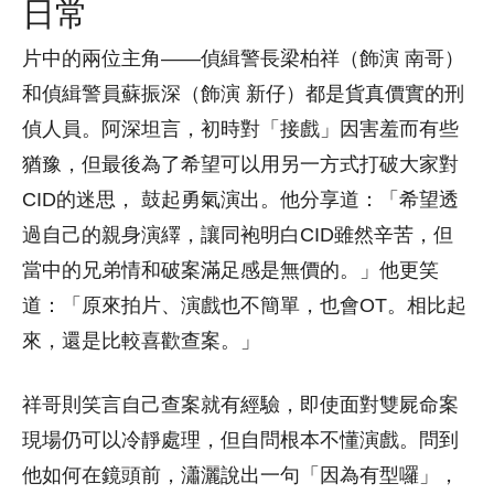
日常
片中的兩位主角——偵緝警長梁柏祥（飾演 南哥）
和偵緝警員蘇振深（飾演 新仔）都是貨真價實的刑
偵人員。阿深坦言，初時對「接戲」因害羞而有些
猶豫，但最後為了希望可以用另一方式打破大家對
CID的迷思， 鼓起勇氣演出。他分享道：「希望透
過自己的親身演繹，讓同袍明白CID雖然辛苦，但
當中的兄弟情和破案滿足感是無價的。」他更笑
道：「原來拍片、演戲也不簡單，也會OT。相比起
來，還是比較喜歡查案。」
祥哥則笑言自己查案就有經驗，即使面對雙屍命案
現場仍可以冷靜處理，但自問根本不懂演戲。問到
他如何在鏡頭前，瀟灑說出一句「因為有型囉」，