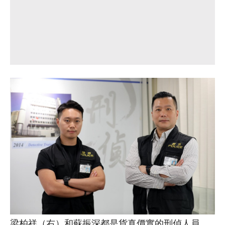
梁柏祥（右）和蘇振深都是貨真價實的刑偵人員。