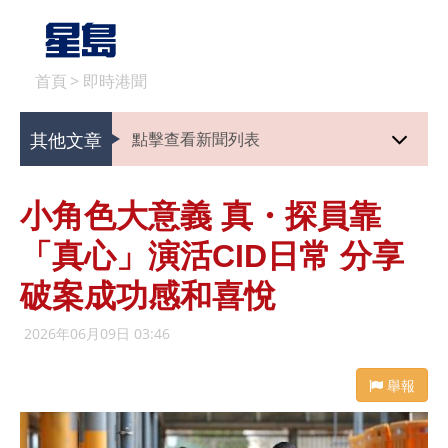
首頁
>
即時港聞
其他文章
點擊查看新聞列表
小角色大意義 真・探員靠
「真心」演活CID日常 分享
破案成功感和喜悅
2026年06月09日 03:46
舉報