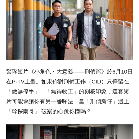
警隊短片《小角色・大意義——刑偵篇》於6月10日
在P-TV上畫。如果你對刑偵工作（CID）只停留在
「做無停手」、「無得收工」的刻板印象，這套短
片可能會讓你有另一番睇法！當「刑偵新仔」遇上
「幹探南哥」 破案的心跳你懂嗎？