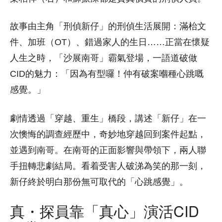
故事由主角「刑偵新仔」的刑偵生活展開：滿枱文
件、加班（OT）、錯過家人的生日……正當在懷疑
人生之時，「沙展南哥」霸氣登場，一語道破做
CID的魅力：「因為有型囉！仲有破案嗰種心跳嘅
感覺。」
劇情透過「穿越、重生」橋段，講述「新仔」在一
次懊悔的調查經歷中，奇妙地穿越回到案件起點，
並遇到南哥。在南哥的正面影響與帶領下，兩人聯
手扭轉悲劇結局。看着受害人破涕為笑的那一刻，
新仔終於明白那份無可取代的「心跳感覺」。
真・探員靠「真心」演活CID