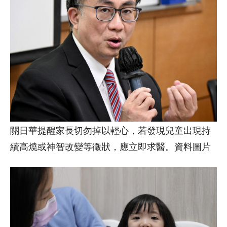
關日華提醒家長切勿掉以輕心，若發現兒童出現持
續高燒或神智改變等徵狀，應立即求醫。資料圖片