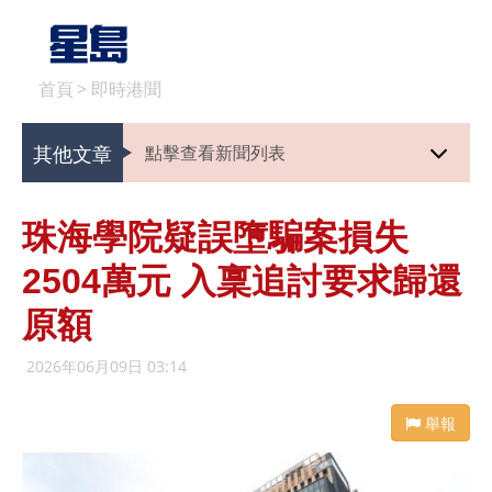
首頁
>
即時港聞
其他文章
點擊查看新聞列表
珠海學院疑誤墮騙案損失
2504萬元 入稟追討要求歸還
原額
2026年06月09日 03:14
舉報