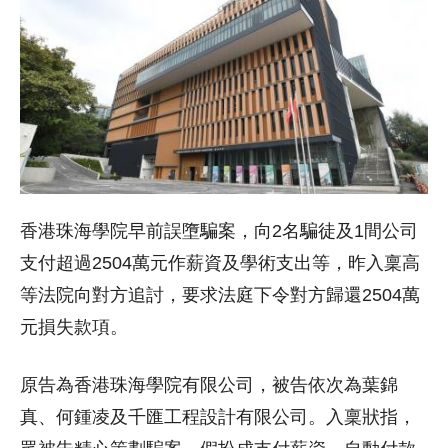
香港珠海學院早前誤墮騙案，向2名騙徒及1間公司
支付超過2504萬元作薪資及學術支出等，昨入稟高
等法院向對方追討，要求法庭下令對方歸還2504萬
元損失款項。
原告為香港珠海學院有限公司，被告依次為葉錦
真、何鍾凌及千匯工程設計有限公司。入稟狀指，