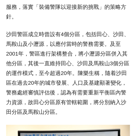
服務，落實「裝備警隊以迎接新的挑戰」的策略方
針。
沙田警區成立時曾設有4個分區，包括田心、沙田、
馬鞍山及小瀝源，以應付當時的警務需要。及至
2001年，警區進行架構整合，將小瀝源分區併入其
他分區，其後一直維持田心、沙田及馬鞍山3個分區
的運作模式，至今超過20年。陳樂生稱，隨着沙田
區在過去20年的城市發展、人口及基建顯著變化，
警務處經審慎評估後，認為有需要重新平衡區內警
力資源，故田心分區原有管轄範圍，將分別納入沙
田分區及馬鞍山分區。