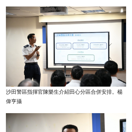
沙田警區指揮官陳樂生介紹田心分區合併安排。楊
偉亨攝