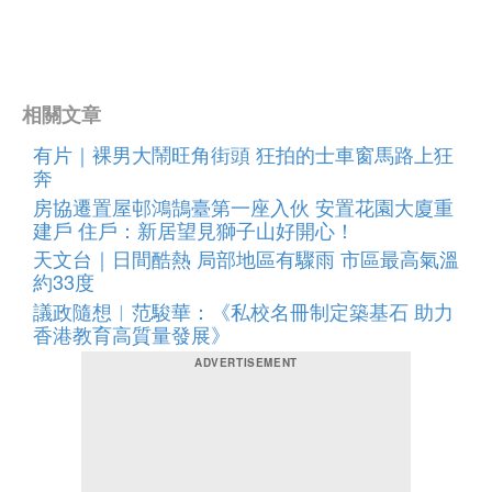
相關文章
有片｜裸男大鬧旺角街頭 狂拍的士車窗馬路上狂
奔
房協遷置屋邨鴻鵠臺第一座入伙 安置花園大廈重
建戶 住戶：新居望見獅子山好開心！
天文台｜日間酷熱 局部地區有驟雨 市區最高氣溫
約33度
議政隨想︱范駿華：《私校名冊制定築基石 助力
香港教育高質量發展》