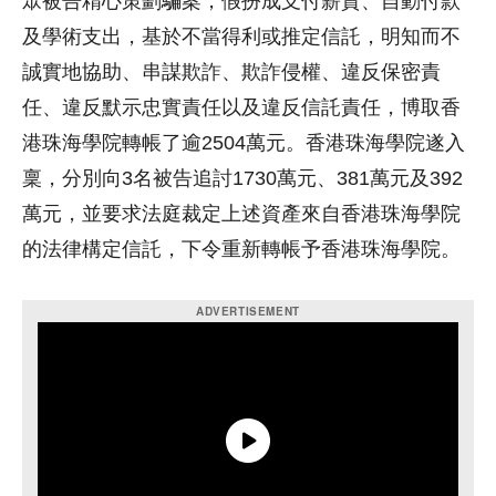
眾被告精心策劃騙案，假扮成支付薪資、自動付款
及學術支出，基於不當得利或推定信託，明知而不
誠實地協助、串謀欺詐、欺詐侵權、違反保密責
任、違反默示忠實責任以及違反信託責任，博取香
港珠海學院轉帳了逾2504萬元。香港珠海學院遂入
稟，分別向3名被告追討1730萬元、381萬元及392
萬元，並要求法庭裁定上述資產來自香港珠海學院
的法律構定信託，下令重新轉帳予香港珠海學院。