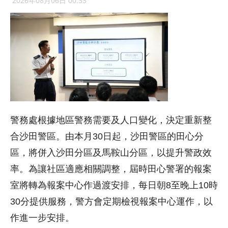
2026年08月06日 00:33
警務處根據地區警務需要及人口變化，決定重新整
合沙田警區。由本月30日起，沙田警區的田心分
區，將併入沙田分區及馬鞍山分區，以提升警政效
率。為讓社區適應相關調整，屆時田心警署的報案
室將轉為報案中心作過渡安排，每日朝8至晚上10時
30分提供服務，警方會定期檢視報案中心運作，以
作進一步安排。