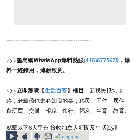
---------------------------------------------
>>>
星島網WhatsApp爆料熱線
(416)6775679
，爆
料一經錄用，薄酬致意。
>>>
新移民抵埗攻
立即瀏覽【
生活百答
】欄目：
略，老華僑也未必知道的事，移民、工作、居住、
食玩買、交通、報稅、銀行、福利、生育、教育。
點擊以下6大平台 接收加拿大新聞及生活資訊