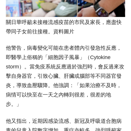
關日華呼籲未接種流感疫苗的市民及家長，應盡快
帶同子女前往接種。資料圖片
他警告，病毒變化可能在患者體內引發急性反應，
即醫學上俗稱的「細胞因子風暴」（Cytokine
storm）。當免疫系統反應過於強烈時，會反過來攻
擊自身器官，引致心臟、肝臟或腦部等不同器官發
炎，導致血壓驟降。他強調：「如果治療不及時，
病情可以快至在一天之內轉到很差，很差的地
步。」
他又指出，近期因感染流感、新冠及呼吸道合胞病
毒的兒童入院數字增加，重症亦較多。強烈呼籲家