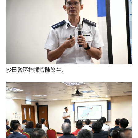
沙田警區指揮官陳樂生。