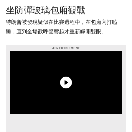
坐防彈玻璃包廂觀戰
特朗普被發現疑似在比賽過程中，在包廂內打瞌
睡，直到全場歡呼聲響起才重新睜開雙眼。