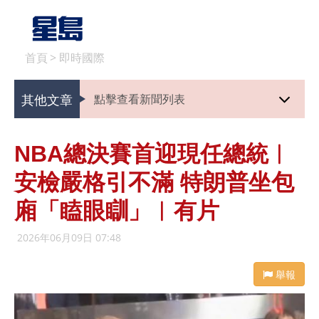
首頁
>
即時國際
其他文章
點擊查看新聞列表
NBA總決賽首迎現任總統︱
安檢嚴格引不滿 特朗普坐包
廂「瞌眼瞓」︱有片
2026年06月09日 07:48
舉報