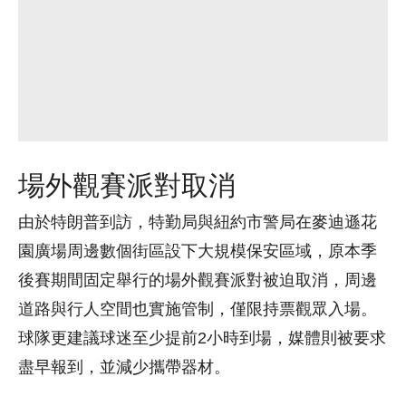
場外觀賽派對取消
由於特朗普到訪，特勤局與紐約市警局在麥迪遜花
園廣場周邊數個街區設下大規模保安區域，原本季
後賽期間固定舉行的場外觀賽派對被迫取消，周邊
道路與行人空間也實施管制，僅限持票觀眾入場。
球隊更建議球迷至少提前2小時到場，媒體則被要求
盡早報到，並減少攜帶器材。