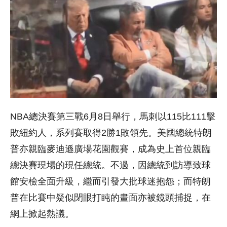
NBA總決賽第三戰6月8日舉行，馬刺以115比111擊
敗紐約人，系列賽取得2勝1敗領先。美國總統特朗
普亦親臨麥迪遜廣場花園觀賽，成為史上首位親臨
總決賽現場的現任總統。不過，因總統到訪導致球
館安檢全面升級，繼而引發大批球迷抱怨；而特朗
普在比賽中疑似閉眼打盹的畫面亦被鏡頭捕捉，在
網上掀起熱議。