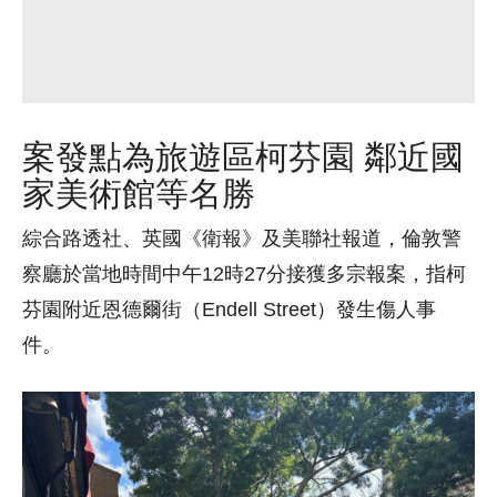
案發點為旅遊區柯芬園 鄰近國
家美術館等名勝
綜合路透社、英國《衛報》及美聯社報道，倫敦警
察廳於當地時間中午12時27分接獲多宗報案，指柯
芬園附近恩德爾街（Endell Street）發生傷人事
件。