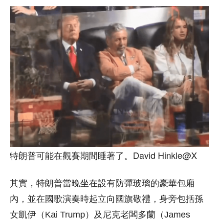
特朗普可能在觀賽期間睡著了。David Hinkle@X
其實，特朗普當晚坐在設有防彈玻璃的豪華包廂
內，並在國歌演奏時起立向國旗敬禮，身旁包括孫
女凱伊（Kai Trump）及尼克老闆多蘭（James