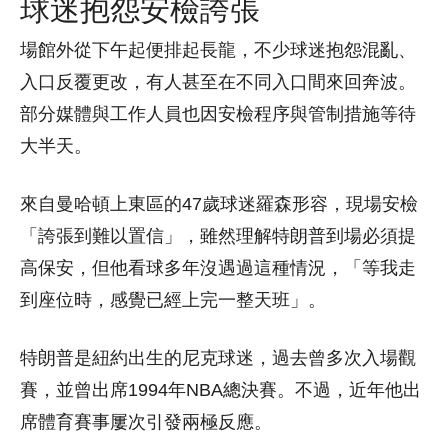
球迷抱怨安檢誇張
場館外從下午起便排起長龍，不少球迷抱怨混亂、
入口反覆更改，有人甚至在不同入口間來回奔波。
部分媒體與工作人員也因安檢程序與管制措施等待
大半天。
來自曼哈頓上東區的47歲球迷羅森形容，現場安檢
「誇張到難以置信」，雖然理解特朗普到場必須提
高保安，但他看球多年沒遇過這種情況，「等我走
到座位時，感覺已經上完一整天班」。
特朗普是紐約出生的尼克球迷，過去曾多次入場觀
賽，並曾出席1994年NBA總決賽。不過，近年他出
席體育賽事屢次引發兩極反應。