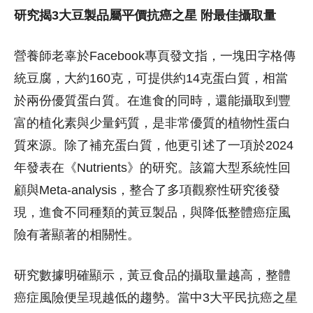
研究揭3大豆製品屬平價抗癌之星 附最佳攝取量
營養師老辜於Facebook專頁發文指，一塊田字格傳
統豆腐，大約160克，可提供約14克蛋白質，相當
於兩份優質蛋白質。在進食的同時，還能攝取到豐
富的植化素與少量鈣質，是非常優質的植物性蛋白
質來源。除了補充蛋白質，他更引述了一項於2024
年發表在《Nutrients》的研究。該篇大型系統性回
顧與Meta-analysis，整合了多項觀察性研究後發
現，進食不同種類的黃豆製品，與降低整體癌症風
險有著顯著的相關性。
研究數據明確顯示，黃豆食品的攝取量越高，整體
癌症風險便呈現越低的趨勢。當中3大平民抗癌之星