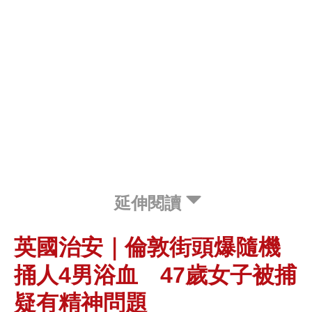
延伸閱讀
英國治安｜倫敦街頭爆隨機
捅人4男浴血 47歲女子被捕
疑有精神問題