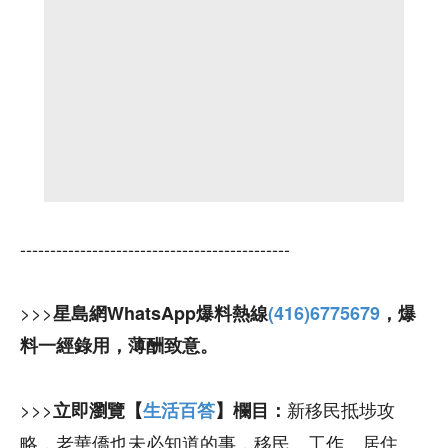
---------------------------------------------
>>>
星島網WhatsApp爆料熱線
(416)6775679
，爆
料一經錄用，薄酬致意。
>>>
新移民抵埗攻
立即瀏覽【
生活百答
】欄目：
略，老華僑也未必知道的事，移民、工作、居住、