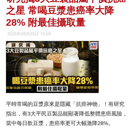
之星 常喝豆漿患癌率大降
28% 附最佳攝取量
2026年08月05日 10:00
平時常喝的豆漿原來是隱藏「抗癌神物」！有研究
指出，有3大平民豆製品能顯著降低整體患癌風險，
當中每日飲豆漿，患癌率更可大幅激降28%。