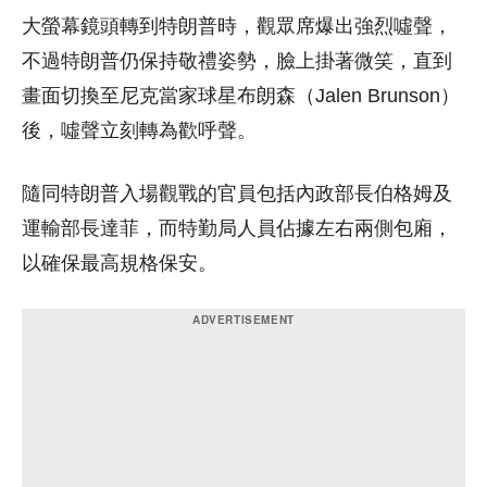
大螢幕鏡頭轉到特朗普時，觀眾席爆出強烈噓聲，
不過特朗普仍保持敬禮姿勢，臉上掛著微笑，直到
畫面切換至尼克當家球星布朗森（Jalen Brunson）
後，噓聲立刻轉為歡呼聲。
隨同特朗普入場觀戰的官員包括內政部長伯格姆及
運輸部長達菲，而特勤局人員佔據左右兩側包廂，
以確保最高規格保安。