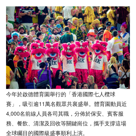
今年於啟德體育園舉行的「香港國際七人欖球
賽」，吸引逾11萬名觀眾共襄盛舉。體育園動員近
4,000名前線人員各司其職，分佈於保安、賓客服
務、餐飲、清潔及回收等關鍵崗位，攜手支撐這場
全球矚目的國際級盛事順利上演。