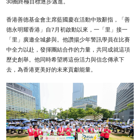
30圈終極目標逐步邁進。
香港善德基金會主席藍國慶在活動中致辭指，「善
德永明耀香港」自7月初啟動以來，一「里」接一
「里」廣邀全城參與。他讚揚少年警訊學員在比賽
中全力以赴，發揮團結合作的力量，共同成就這項
歷史創舉。他同時希望將這份活力與信念傳承下
去，為香港更美好的未來貢獻能量。