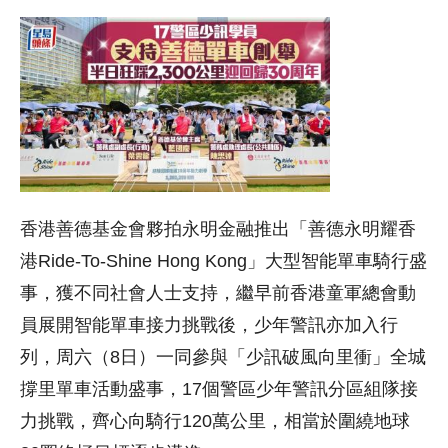
香港善德基金會夥拍永明金融推出「善德永明耀香
港Ride-To-Shine Hong Kong」大型智能單車騎行盛
事，獲不同社會人士支持，繼早前香港童軍總會動
員展開智能單車接力挑戰後，少年警訊亦加入行
列，周六（8日）一同參與「少訊破風向里衝」全城
撐里單車活動盛事，17個警區少年警訊分區組隊接
力挑戰，齊心向騎行120萬公里，相當於圍繞地球