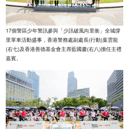
17個警區少年警訊參與「少訊破風向里衝」全城撐
里單車活動盛事，香港警務處副處長(行動)葉雲龍
(右七)及香港善德基金會主席藍國慶(右八)擔任主禮
嘉賓。