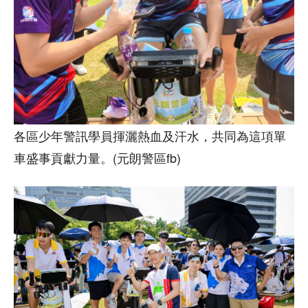
各區少年警訊學員揮灑熱血及汗水，共同為這項單
車盛事貢獻力量。(元朗警區fb)