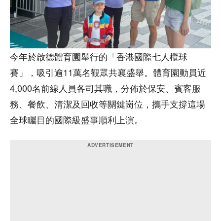
今年於啟德體育園舉行的「香港國際七人欖球
賽」，吸引逾11萬名觀眾共襄盛舉。體育園動員近
4,000名前線人員各司其職，分佈於保安、賓客服
務、餐飲、清潔及回收等關鍵崗位，攜手支撐這場
全球矚目的國際級盛事順利上演。