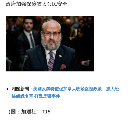
政府加強保障猶太公民安全。
相關新聞：
美國反猶特使促加拿大收緊簽證政策 擴大恐
怖組織名單 打擊反猶事件
（圖：加通社）T15