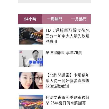
24小時
一周熱門
一月熱門
TD：通脹巨獸蠶食荷包
三分一加拿大人最先砍這
些費用
黎彼得離世 享年76歲
【北約間諜案】卡尼稱加
拿大從一開始就參與調查
並須汲取教訓
列治文夜市今季結束後關
閉 26年夏日傳奇將謝幕