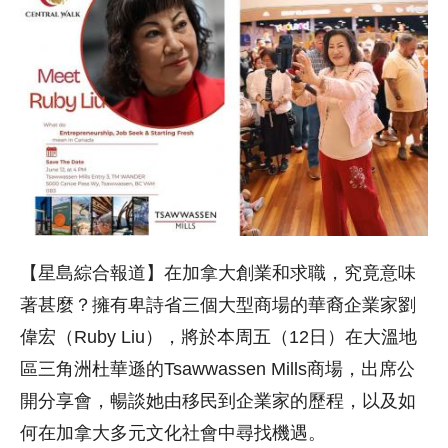
【星島綜合報道】在加拿大創業和求職，究竟意味
著甚麼？擁有卑詩省三個大型商場的華裔企業家劉
偉宏（Ruby Liu），將於本周五（12日）在大溫地
區三角洲杜華遜的Tsawwassen Mills商場，出席公
開分享會，暢談她由移民到企業家的歷程，以及如
何在加拿大多元文化社會中尋找機遇。