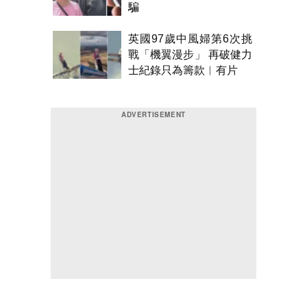
騙
英國97歲中風婦第6次挑
戰「機翼漫步」 再破健力
士紀錄只為籌款︱有片