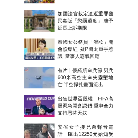
加國法官裁定遣返重罪難
民毒販「懲罰過度」 准予
延長上訴期限
泰國女公務員「濃妝」開
會照爆紅 疑P圖太重手惹
議 當事人霸氣回應
有片｜俄羅斯傘兵節 男兵
600米高空主傘失靈墮地
亡 半空掙扎畫面流出
出售世界盃股權︱FIFA高
層緊急開會認錯 重申全力
支持恩芬天奴
安省女子接兄弟聲音電
話 匯出12250元始知受