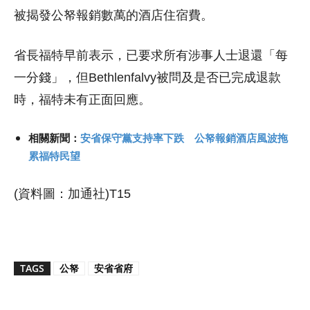
被揭發公帑報銷數萬的酒店住宿費。
省長福特早前表示，已要求所有涉事人士退還「每
一分錢」，但Bethlenfalvy被問及是否已完成退款
時，福特未有正面回應。
相關新聞：
安省保守黨支持率下跌 公帑報銷酒店風波拖
累福特民望
(資料圖：加通社)T15
TAGS
公帑
安省省府