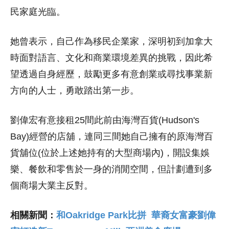
民家庭光臨。
她曾表示，自己作為移民企業家，深明初到加拿大
時面對語言、文化和商業環境差異的挑戰，因此希
望透過自身經歷，鼓勵更多有意創業或尋找事業新
方向的人士，勇敢踏出第一步。
劉偉宏有意接租25間此前由海灣百貨(Hudson's
Bay)經營的店舖，連同三間她自己擁有的原海灣百
貨舖位(位於上述她持有的大型商場內)，開設集娛
樂、餐飲和零售於一身的消閒空間，但計劃遭到多
個商場大業主反對。
相關新聞：
和Oakridge Park比拼 華裔女富豪劉偉