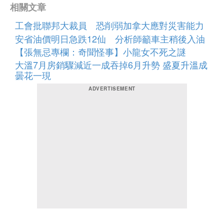
相關文章
工會批聯邦大裁員 恐削弱加拿大應對災害能力
安省油價明日急跌12仙 分析師籲車主稍後入油
【張無忌專欄：奇聞怪事】小龍女不死之謎
大溫7月房銷驟減近一成吞掉6月升勢 盛夏升溫成
曇花一現