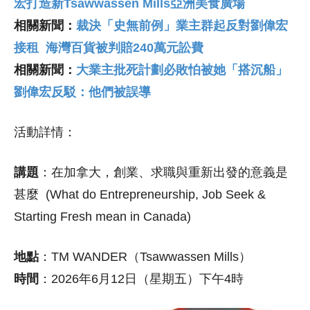
宏打造新Tsawwassen Mills亞洲美食廣場
相關新聞：
裁決「史無前例」業主群起反對劉偉宏
接租 海灣百貨被判賠240萬元訟費
相關新聞：
大業主批死計劃必敗怕被她「搭沉船」
劉偉宏反駁：他們被誤導
活動詳情：
講題
：在加拿大，創業、求職與重新出發的意義是
甚麼 (What do Entrepreneurship, Job Seek &
Starting Fresh mean in Canada)
地點
：TM WANDER（Tsawwassen Mills）
時間
：2026年6月12日（星期五）下午4時