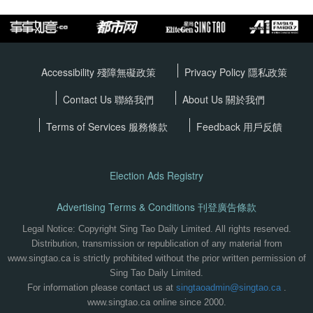
Accessibility 殘障無礙政策
Privacy Policy
隱私政策
Contact Us 聯絡我們
About Us 關於我們
Terms of Services
服務條款
Feedback 用戶反饋
Election Ads Registry
Advertising Terms & Conditions 刊登廣告條款
Legal Notice: Copyright Sing Tao Daily Limited. All rights reserved.
Distribution, transmission or republication of any material from
www.singtao.ca is strictly prohibited without the prior written permission of
Sing Tao Daily Limited.
For information please contact us at
singtaoadmin@singtao.ca
.
www.singtao.ca online since 2000.