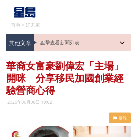
首頁
>
好去處
其他文章
點擊查看新聞列表
華裔女富豪劉偉宏「主場」
開咪 分享移民加國創業經
驗營商心得
2026年06月08日 19:02
舉報