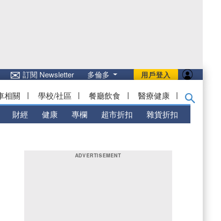
✉
訂閱 Newsletter
多倫多
用戶登入
車相關
|
學校/社區
|
餐廳飲食
|
醫療健康
|
財經
健康
專欄
超市折扣
雜貨折扣