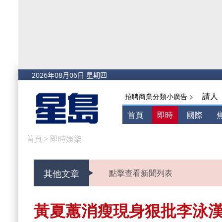
請人
招聘商業分類小廣告 >
首頁
即時
國際
首頁
>
即時娛樂
其他文章
點擊查看新聞列表
黃夏蕙消瘦現身狠批李泳漢