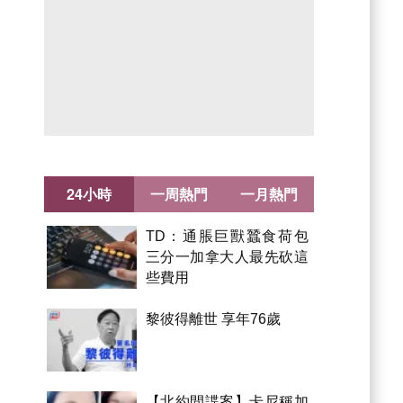
24小時
一周熱門
一月熱門
TD：通脹巨獸蠶食荷包
三分一加拿大人最先砍這
些費用
黎彼得離世 享年76歲
【北約間諜案】卡尼稱加