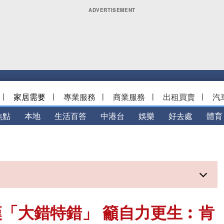
|
家居需要
|
專業服務
|
商業服務
|
出租買賣
|
汽
焦點
本地
生活百答
中港台
娛樂
好去處
體育
「大錯特錯」 籲自力更生︰肯