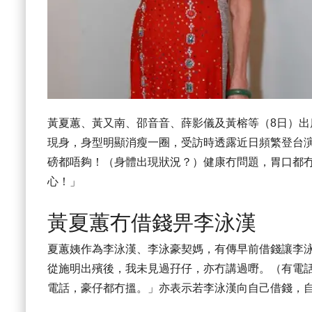
黃夏蕙、黃又南、邵音音、薛影儀及黃榕等（8日）
現身，身型明顯消瘦一圈，受訪時透露近日頻繁登台演出
磅都唔夠！（身體出現狀況？）健康冇問題，胃口都
心！」
黃夏蕙冇借錢畀李泳漢
夏蕙姨作為李泳漢、李泳豪契媽，有傳早前借錢讓李
從施明出殯後，我未見過孖仔，亦冇講過嘢。（有電
電話，豪仔都冇搵。」亦表示若李泳漢向自己借錢，