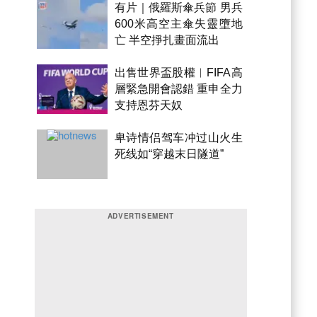
有片｜俄羅斯傘兵節 男兵
600米高空主傘失靈墮地
亡 半空掙扎畫面流出
出售世界盃股權︱FIFA高
層緊急開會認錯 重申全力
支持恩芬天奴
卑诗情侣驾车冲过山火生
死线如“穿越末日隧道”