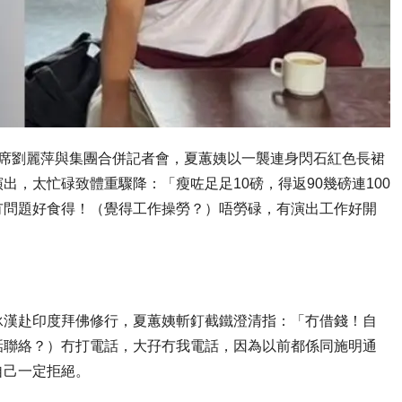
出席劉麗萍與集團合併記者會，夏蕙姨以一襲連身閃石紅色長裙
，太忙碌致體重驟降：「瘦咗足足10磅，得返90幾磅連100
冇問題好食得！（覺得工作操勞？）唔勞碌，有演出工作好開
泳漢赴印度拜佛修行，夏蕙姨斬釘截鐵澄清指：「冇借錢！自
話聯絡？）冇打電話，大孖冇我電話，因為以前都係同施明通
自己一定拒絕。