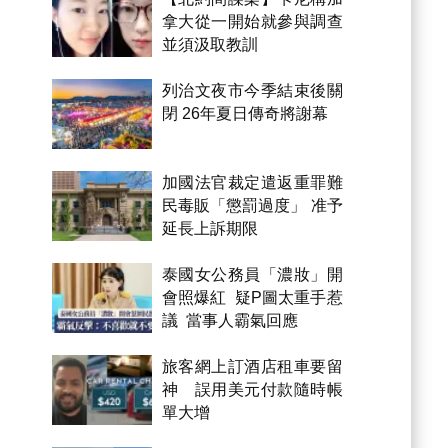
拿大從一開始就參與調查
並須汲取教訓
列治文夜市今季結束後關
閉 26年夏日傳奇將謝幕
加國法官裁定遣返重罪難
民毒販「懲罰過度」 准予
延長上訴期限
泰國女公務員「濃妝」開
會照爆紅 疑P圖太重手惹
議 當事人霸氣回應
旅客網上訂酒店租車要留
神 誤用美元付款隨時帳
單大增