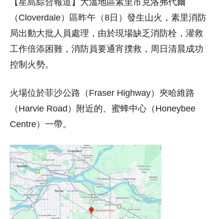
【星島綜合報道】大溫地區素里市克洛弗代爾
（Cloverdale）區昨午（8日）發生山火，素里消防
局出動大批人員處理，由於現場缺乏消防栓，灌救
工作倍添困難，消防員要通宵撲救，周日清晨成功
控制火勢。
火場位於菲沙公路（Fraser Highway）夾哈維路
（Harvie Road）附近的、蜜蜂中心（Honeybee
Centre）一帶。