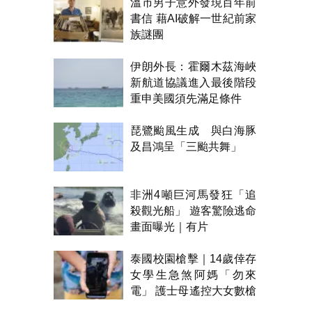
溫市男子意外發現百年前
書信 藉AI破解一世紀前家
族謎團
伊朗外長：霍爾木茲海峽
新航道協議進入最後階段
重申美國須先滿足條件
琵鷺颱風生成 與白海豚
及昌鴻呈「三颱共舞」
非洲4噸巨河馬發狂「追
殺觀光船」 遊客驚險逃命
畫面曝光｜有片
泰國校園槍擊｜14歲倖存
女學生急煞阿媽「勿來
電」 護士母遙控大女數槍
聲報警