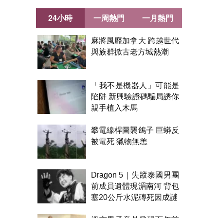
24小時
一周熱門
一月熱門
麻將風靡加拿大 跨越世代
與族群掀古老方城熱潮
「我不是機器人」可能是
陷阱 新興驗證碼騙局誘你
親手植入木馬
攀電線桿圖襲鴿子 巨蟒反
被電死 獵物無恙
Dragon 5｜失蹤泰國男團
前成員遺體現湄南河 背包
塞20公斤水泥磚死因成謎