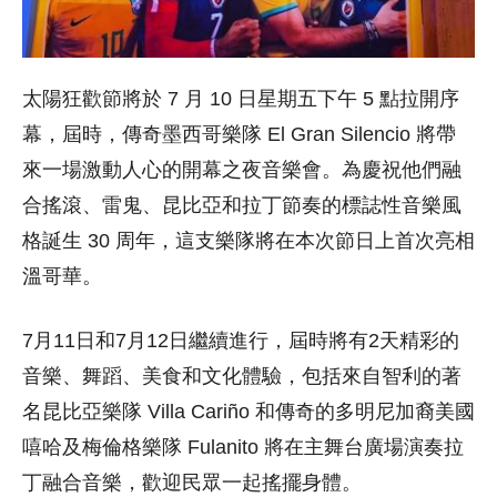
太陽狂歡節將於 7 月 10 日星期五下午 5 點拉開序
幕，屆時，傳奇墨西哥樂隊 El Gran Silencio 將帶
來一場激動人心的開幕之夜音樂會。為慶祝他們融
合搖滾、
雷鬼、昆比亞和拉丁節奏的標誌性音樂風
格誕生 30 周年，這支樂隊將在本次節日上首次亮相
溫哥華。
7月11日和7月12日繼續進行，
屆時將有2天精彩的
音樂、舞蹈、美食和文化體驗，包括來自智利的著
名昆比亞樂隊 Villa Cariño 和傳奇的多明尼加裔美國
嘻哈及梅倫格樂隊 Fulanito 將在主舞台廣場演奏拉
丁融合音樂，歡迎民眾一起搖擺身體。