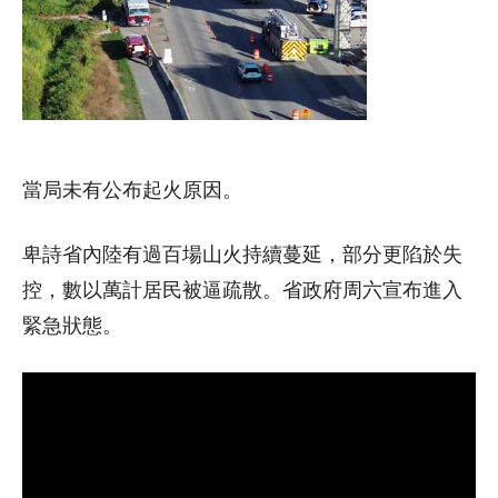
當局未有公布起火原因。
卑詩省內陸有過百場山火持續蔓延，部分更陷於失
控，數以萬計居民被逼疏散。省政府周六宣布進入
緊急狀態。