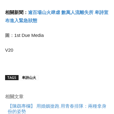
相關新聞：
逾百場山火肆虐 數萬人流離失所 卑詩宣
布進入緊急狀態
圖：1st Due Media
V20
TAGS
卑詩山火
相關文章
【陳鵡專欄】 用婚姻搶跑 用青春排隊：兩種拿身
份的姿勢