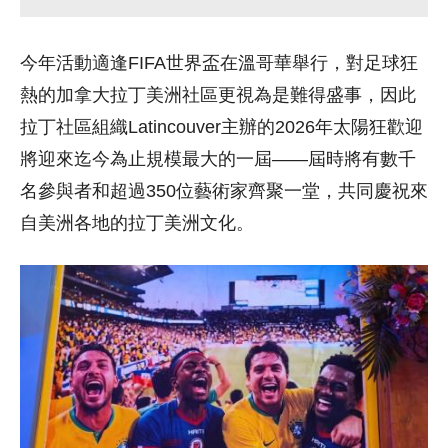
今年活動適逢FIFA世界盃在溫哥華舉行，對足球狂
熱的加拿大拉丁美洲社區更視為是難得盛事，因此
拉丁社區組織Latincouver主辦的2026年太陽狂歡迎
將迎來迄今
為止規模最大的一屆——
屆時將有數千
名參與者和超過350位藝術家齊聚一堂，
共同慶祝來
自美洲各地的拉丁美洲文化。