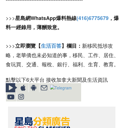
>>>
星島網WhatsApp爆料熱線
(416)6775679
，爆
料一經錄用，薄酬致意。
>>>
新移民抵埗攻
立即瀏覽【
生活百答
】欄目：
略，老華僑也未必知道的事，移民、工作、居住、
食玩買、交通、報稅、銀行、福利、生育、教育。
點擊以下6大平台 接收加拿大新聞及生活資訊