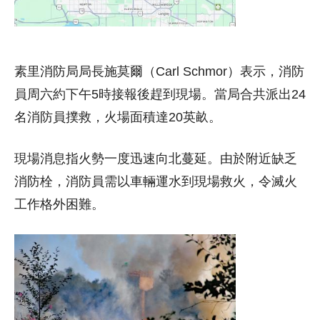
素里消防局局長施莫爾（Carl Schmor）表示，消防
員周六約下午5時接報後趕到現場。當局合共派出24
名消防員撲救，火場面積達20英畝。
現場消息指火勢一度迅速向北蔓延。由於附近缺乏
消防栓，消防員需以車輛運水到現場救火，令滅火
工作格外困難。