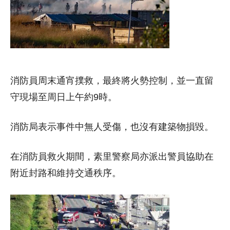
消防員周末通宵撲救，最終將火勢控制，並一直留
守現場至周日上午約9時。
消防局表示事件中無人受傷，也沒有建築物損毀。
在消防員救火期間，素里警察局亦派出警員協助在
附近封路和維持交通秩序。