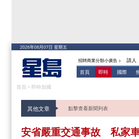
請人
招聘商業分類小廣告 >
首頁
即時
國際
首頁
>
即時加國
其他文章
點擊查看新聞列表
安省嚴重交通事故 私家車