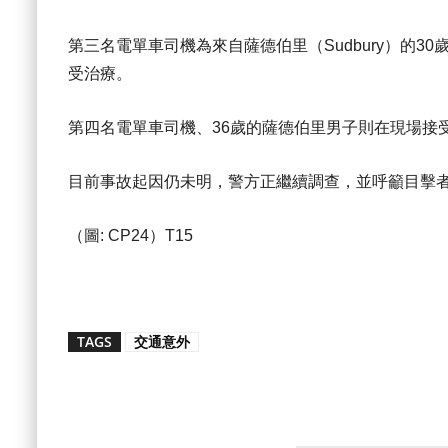
第三名電單車司機為來自薩德伯里（Sudbury）的
受治療。
第四名電單車司機、36歲的薩德伯里男子則在現場接
目前事故起因仍未明，警方正繼續調查，並呼籲目擊
（圖: CP24）T15
TAGS
交通意外