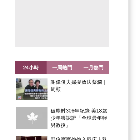
24小時
一周熱門
一月熱門
謝偉俊夫婦擬效法蔡瀾｜
周顯
破塵封306年紀錄 美18歲
少年獲認證「全球最年輕
男教授」
野狼寶寶偷偷入屋床上熟