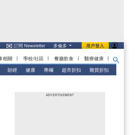
✉
訂閱 Newsletter
多倫多
用戶登入
車相關
|
學校/社區
|
餐廳飲食
|
醫療健康
|
財經
健康
專欄
超市折扣
雜貨折扣