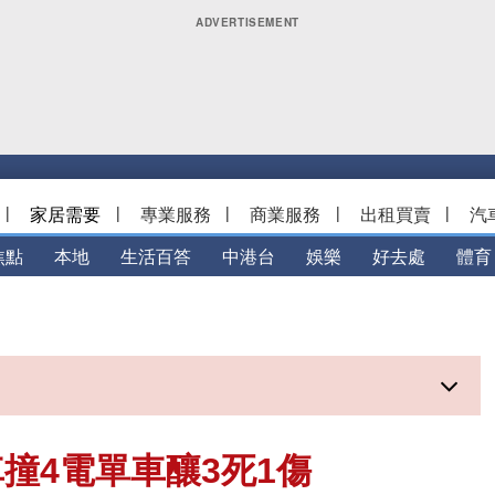
|
家居需要
|
專業服務
|
商業服務
|
出租買賣
|
汽
焦點
本地
生活百答
中港台
娛樂
好去處
體育
撞4電單車釀3死1傷