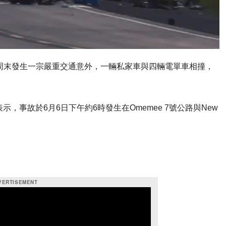
kes）周末發生一宗嚴重交通意外，一輛私家車與四輛電單車相撞，
，事故於6月6日下午約6時發生在Omemee 7號公路與New