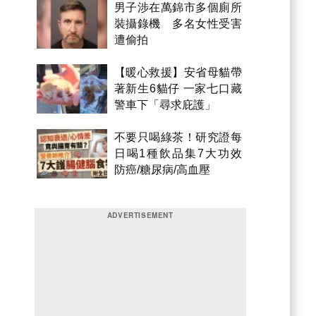
男子涉在萬錦市多個廁所
裝攝錄機 多名女性受害
遭偷拍
【暖心救援】安省母貓帶
著新生6貓仔 一家七口藏
警車下「尋求庇護」
不要只喝綠茶！研究證每
日喝1種飲品集7大功效
防癌/糖尿病/高血壓