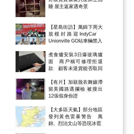
睡 屋主返家遇奇景
【星島街訪】萬錦下周大
規模封路迎IndyCar
Unionville GO站車輛禁入
煮食爐安裝3日爆玻璃爐
面 商戶稱可修理拒退
款 顧客未退貨能否取回
金錢？
【有片】加籍脫衣舞孃滯
留美國路遇攔檢 被搜出
12張假身份證
【大多區天氣】部分地區
發列黃色雷暴警告 萬
錦、烈治文山等恐現冰雹