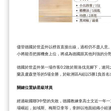
儘管德國於世盃外以榜首直接出線，過程仍不盡人意
小將能否把握機會上位，將成為德國跟其他列強的分
德國於世盃外第一場作客0:2敗於斯洛伐克腳下，連
蘭及盧森堡等的5場全勝，於歐洲區A組以5勝1負首
關鍵位置缺星級球員
經過歐國聯3中堅的失敗，德國教練拿高士文近一年一直
場崛起，如域斯、梅斯亞拿等，拿帥以地面組織小組滲透