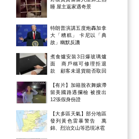
睡 屋主返家遇奇景
特朗普演講五度炮轟加拿
大「糟糕」 卡尼以「典
故」幽默反譏
煮食爐安裝3日爆玻璃爐
面 商戶稱可修理拒退
款 顧客未退貨能否取回
金錢？
【有片】加籍脫衣舞孃滯
留美國路遇攔檢 被搜出
12張假身份證
【大多區天氣】部分地區
發列黃色雷暴警告 萬
錦、烈治文山等恐現冰雹