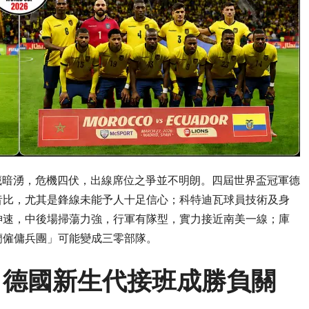
潛藏暗湧，危機四伏，出線席位之爭並不明朗。四屆世界盃冠軍德
昔比，尤其是鋒線未能予人十足信心；科特迪瓦球員技術及身
神速，中後場掃蕩力強，行軍有隊型，實力接近南美一線；庫
蘭僱傭兵團」可能變成三零部隊。
 德國新生代接班成勝負關