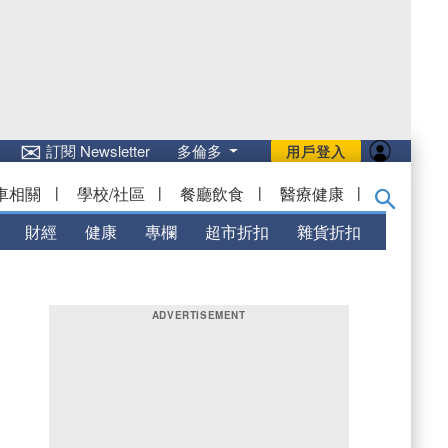
✉
訂閱 Newsletter
多倫多
用戶登入
車相關
|
學校/社區
|
餐廳飲食
|
醫療健康
|
財經
健康
專欄
超市折扣
雜貨折扣