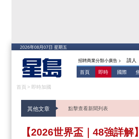
請人
招聘商業分類小廣告 >
首頁
即時
國際
首頁
>
即時加國
其他文章
點擊查看新聞列表
【2026世界盃｜48強詳