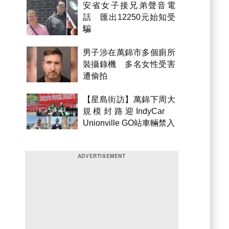
安省女子接兄弟聲音電
話 匯出12250元始知受
騙
男子涉在萬錦市多個廁所
裝攝錄機 多名女性受害
遭偷拍
【星島街訪】萬錦下周大
規模封路迎IndyCar
Unionville GO站車輛禁入