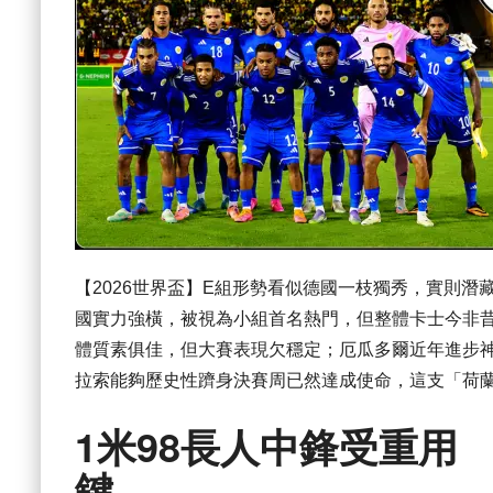
【2026世界盃】E組形勢看似德國一枝獨秀，實則
國實力強橫，被視為小組首名熱門，但整體卡士今非
體質素俱佳，但大賽表現欠穩定；厄瓜多爾近年進步
拉索能夠歷史性躋身決賽周已然達成使命，這支「荷
1米98長人中鋒受重用
鍵