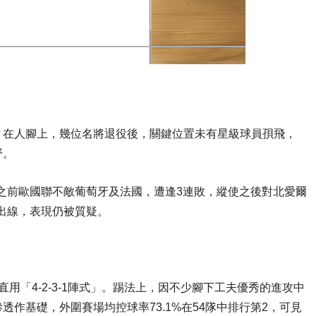
。在人腳上，幾位名將退役後，關鍵位置未有星級球員孭飛，
野。
同之前歐國聯不敵葡萄牙及法國，遭逢3連敗，縱使之後對北愛爾
名出線，表現仍被質疑。
用「4-2-3-1陣式」。踢法上，因不少腳下工夫優秀的進攻中
作基礎，外圍賽場均控球率73.1%在54隊中排行第2，可見