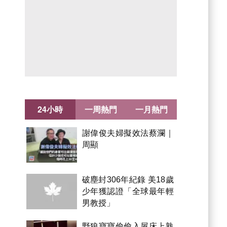
24小時
一周熱門
一月熱門
謝偉俊夫婦擬效法蔡瀾｜
周顯
破塵封306年紀錄 美18歲
少年獲認證「全球最年輕
男教授」
野狼寶寶偷偷入屋床上熟