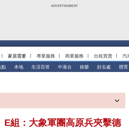
|
家居需要
|
專業服務
|
商業服務
|
出租買賣
|
汽
焦點
本地
生活百答
中港台
娛樂
好去處
體育
解】E組：大象軍團高原兵夾擊德