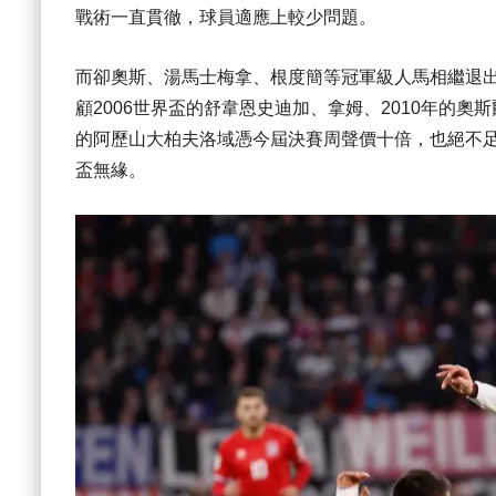
戰術一直貫徹，球員適應上較少問題。
而卻奧斯、湯馬士梅拿、根度簡等冠軍級人馬相繼退
顧2006世界盃的舒韋恩史迪加、拿姆、2010年的
的阿歷山大柏夫洛域憑今屆決賽周聲價十倍，也絕不足
盃無緣。