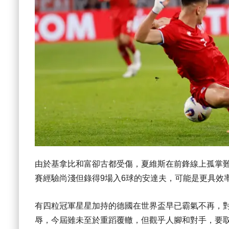
由於基拿比和富卻古都受傷，夏維斯在前鋒線上孤掌難
賽經驗尚淺但錄得9場入6球的安達夫，可能是更具效
有四粒冠軍星星加持的德國在世界盃早已霸氣不再，
辱，今屆雖未至於重蹈覆轍，但觀乎人腳和對手，要