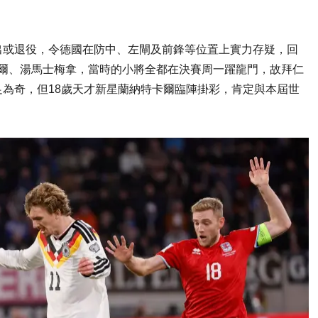
出或退役，令德國在防中、左閘及前鋒等位置上實力存疑，回
奧斯爾、湯馬士梅拿，當時的小將全都在決賽周一躍龍門，故拜仁
為奇，但18歲天才新星蘭納特卡爾臨陣掛彩，肯定與本屆世