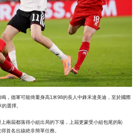
鳴，德軍可能倚重身高1米98的長人中鋒禾達美迪，至於國際
率的選擇。
對上兩屆都落得小組出局的下場，上屆更蒙受小組包尾的恥
取得首名出線絶非簡單任務。