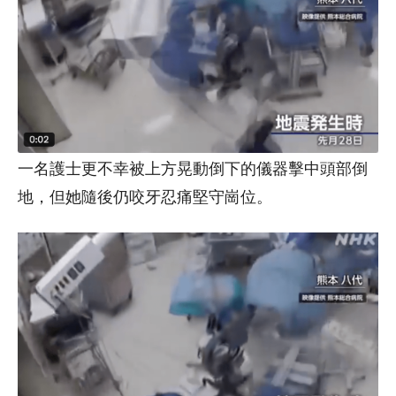
一名護士更不幸被上方晃動倒下的儀器擊中頭部倒
地，但她隨後仍咬牙忍痛堅守崗位。