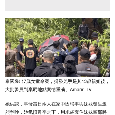
泰國爆出7歲女童命案，揭發兇手是其13歲親姐後，
大批警員到棄屍地點案情重演。Amarin TV
她供認，事發當日兩人在家中因瑣事與妹妹發生激
烈爭吵，她氣憤難平之下，用米袋套住妹妹頭部將