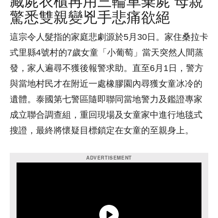
藏屍衣櫃再用三輪車棄屍 母親
驚悉雙親變兇手悲痛欲絕
這宗令人髮指的家庭悲劇源於5月30日。家住桑拉卡
式里縣4號村的7歲女童「小葡萄」當天突然人間蒸
發，家人遍尋不獲後報警求助。直至6月1日，警方
與當地村民才在附近一處橡膠園內尋獲女童冰冷的
遺體。泰國第七警區隨即聯同當地警力及鑑證專家
成立聯合調查組，重回現場及女童家中進行地毯式
搜證，最終將懷疑目標鎖定在女童的至親身上。