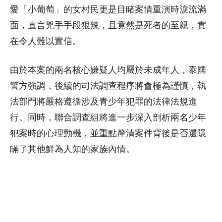
愛「小葡萄」的女村民更是目睹案情重演時淚流滿
面，直言兇手手段狠辣，且竟然是死者的至親，實
在令人難以置信。
由於本案的兩名核心嫌疑人均屬於未成年人，泰國
警方強調，後續的司法調查程序將會極為謹慎，執
法部門將嚴格遵循涉及青少年犯罪的法律法規進
行。同時，聯合調查組將進一步深入剖析兩名少年
犯案時的心理動機，並重點釐清案件背後是否還隱
瞞了其他鮮為人知的家族內情。