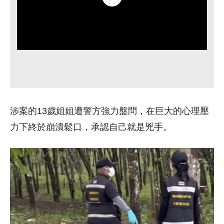
涉案的13歲姐姐遭警方強力盤問，在巨大的心理壓
力下終於崩潰鬆口，承認自己就是兇手。