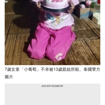
7歲女童「小葡萄」不幸被13歲親姐所殺。泰國警方
圖片