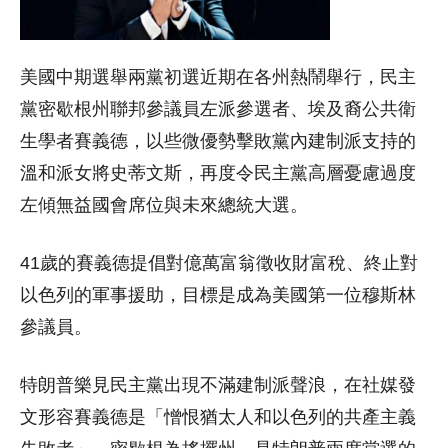
美國中期選舉兩黨初選近期在各州熱鬧舉行，民主
黨密歇根州聯邦參議員左派參選者、埃及裔公共衛
生學者賽義德，以些微優勢擊敗黨內建制派支持的
溫和派女將史蒂文斯，再度令民主黨高層憂慮過度
左傾無益國會席位與未來總統大選。
41歲的賽義德提倡對億萬富翁徵收財富稅、終止對
以色列的軍事援助，目標是成為美國第一位穆斯林
參議員。
特朗普樂見民主黨出現不滿建制派聲浪，在社媒發
文形容賽義德是「憎恨猶太人和以色列的共產主義