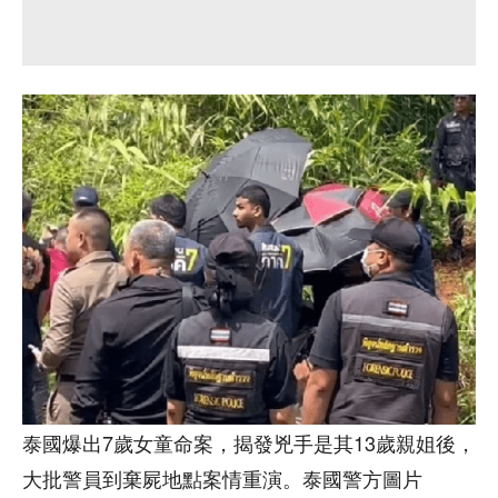
泰國爆出7歲女童命案，揭發兇手是其13歲親姐後，
大批警員到棄屍地點案情重演。泰國警方圖片