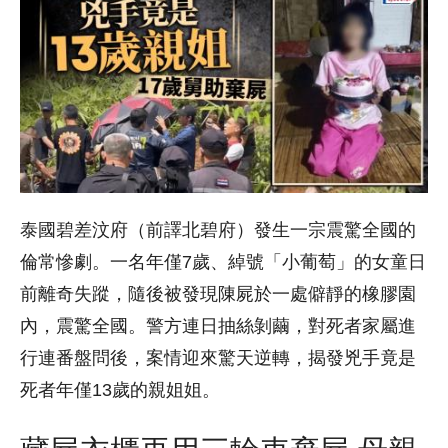
泰國碧差汶府（前譯北碧府）發生一宗震驚全國的
倫常慘劇。一名年僅7歲、綽號「小葡萄」的女童日
前離奇失蹤，隨後被發現陳屍於一處僻靜的橡膠園
內，震驚全國。警方連日抽絲剝繭，對死者家屬進
行連番盤問後，案情迎來驚天逆轉，揭發兇手竟是
死者年僅13歲的親姐姐。