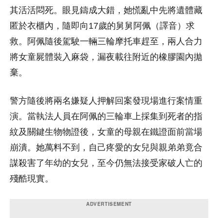
其活活悶死。眼見鑄成大錯，她慌亂中先將遺體藏
匿於衣櫃內，隨即向17歲的舅舅阿佩（譯音）求
救。阿佩隨後駕駛一輛三輪摩托車趕至，兩人合力
將女童屍體裝入麻袋，漏夜載往附近的橡膠園內拋
棄。
警方隨後將兩名嫌疑人押解回案發現場進行案情重
演。當執法人員在阿佩的三輪車上採集到死者的指
紋及關鍵生物物證後，女童的母親在鐵證面前當場
崩潰。她萬料不到，自己疼愛的女兒與親弟弟竟合
謀殺害了年幼的女兒，至今仍無法接受家破人亡的
殘酷現實。