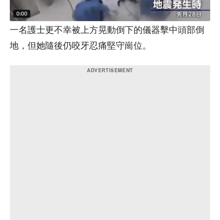
一名護士更不幸被上方晃動倒下的儀器擊中頭部倒
地，但她隨後仍咬牙忍痛堅守崗位。