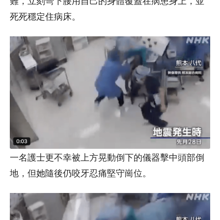
難，立刻彎下腰用自己的身體覆蓋在病患身上，並
死死穩定住病床。
一名護士更不幸被上方晃動倒下的儀器擊中頭部倒
地，但她隨後仍咬牙忍痛堅守崗位。