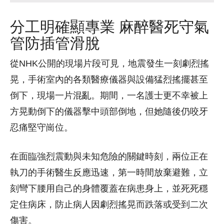
分工明確顯專業 麻醉醫死守氣
管防插管滑脫
從NHK公開的現場片段可見，地震發生一刻劇烈搖
晃，手術室內的各類醫療儀器與設備猛烈搖擺甚至
倒下，現場一片混亂。期間，一名護士更不幸被上
方晃動倒下的儀器擊中頭部倒地，但她隨後仍咬牙
忍痛堅守崗位。
在面臨強烈震動與未知危險的關鍵時刻，兩位正在
執刀的手術醫生反應迅速，第一時間放棄避難，立
刻彎下腰用自己的身體覆蓋在病患身上，並死死穩
定住病床，防止病人因劇烈搖晃而跌落或受到二次
傷害。