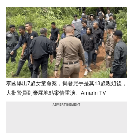
泰國爆出7歲女童命案，揭發兇手是其13歲親姐後，
大批警員到棄屍地點案情重演。Amarin TV