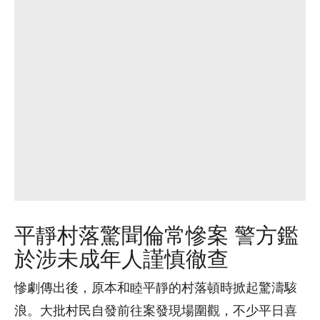
平靜村落驚聞倫常慘案 警方鑑
於涉未成年人謹慎徹查
慘劇傳出後，原本和睦平靜的村落頓時掀起驚濤駭
浪。大批村民自發前往案發現場圍觀，不少平日喜