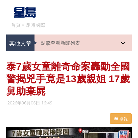
首頁
>
即時國際
其他文章
點擊查看新聞列表
泰7歲女童離奇命案轟動全國
警揭兇手竟是13歲親姐 17歲
舅助棄屍
2026年06月06日 16:49
舉報