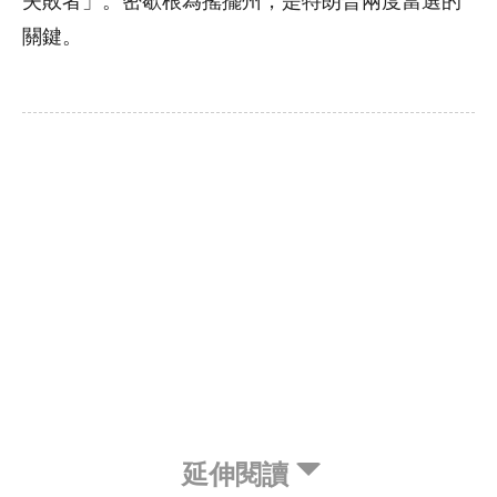
失敗者」。密歇根為搖擺州，是特朗普兩度當選的
關鍵。
延伸閱讀