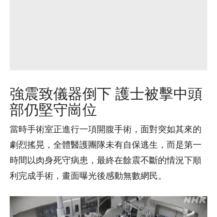
強震致儀器倒下 護士被擊中頭
部仍堅守崗位
當時手術室正進行一項開腹手術，面對突如其來的
劇烈搖晃，全體醫護團隊未有自保逃生，而是第一
時間以肉身死守病患，最終在餘震不斷的情況下順
利完成手術，畫面曝光後感動無數網民。