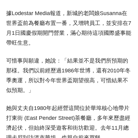
據Lodestar Media報道，新城的老闆娘Susanna在
世界盃前為餐廳布置一番，又增聘員工，並安排在7
月1日國慶假期開門營業，滿心期待這項國際盛事能
帶旺生意。
可惜事與願違，她說：「結果並不是我們所預期的
那様。我們以前經歷過1986年世博，還有2010年冬
季奧運，所以對今年世界盃期望很高，可惜結果不
似預期。」
她與丈夫自1980年起經營這間位於華埠核心地帶片
打東街 (East Pender Street)茶餐廳，多年來歷盡經
濟起伏，但始終深受遊客和街坊歡迎。去年11月總
理卡尼到訪溫市華埠，也親自前來買餅。