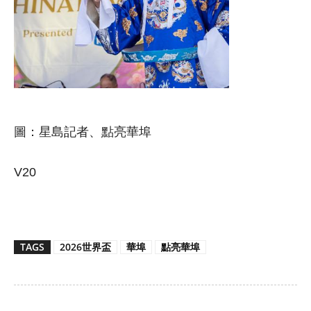
圖：星島記者、點亮華埠
V20
TAGS
2026世界盃
華埠
點亮華埠