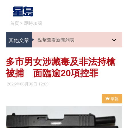
首頁
>
即時加國
其他文章
點擊查看新聞列表
多市男女涉藏毒及非法持槍
被捕 面臨逾20項控罪
2026年06月06日 12:09
舉報