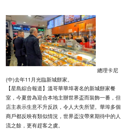
總理卡尼
(中)去年11月光臨新城餅家。
【星島綜合報道】溫哥華華埠著名的新城餅家餐
室，今夏曾為迎合本地主辦世界盃而裝飾一番，但
店主表示生意不升反跌，令人大失所望。華埠多個
商戶都反映有類似情況，世界盃沒帶來期待中的人
流之餘，更有趕客之虞。