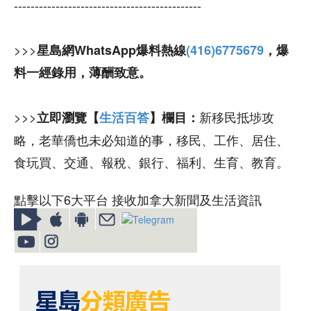
---------------------------------------------
>>>
星島網WhatsApp爆料熱線
(416)6775679
，爆
料一經錄用，薄酬致意。
>>>
新移民抵埗攻
立即瀏覽【
生活百答
】欄目：
略，老華僑也未必知道的事，移民、工作、居住、
食玩買、交通、報稅、銀行、福利、生育、教育。
點擊以下6大平台 接收加拿大新聞及生活資訊