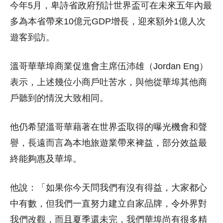
今年5月，卑詩省政府預計世界盃可在未來五年內最
多為本省帶來10億元GDP增長，迎來額外1億人次
遊客到訪。
溫哥華華埠商業促進會主席伍沛雄（Jordan Eng）
表示，上述幾位小商戶吐苦水，與他從華埠其他商
戶聽到的情況大致相同。
他仍希望溫哥華藉著在世界盃取得的曝光機會和聲
譽，長遠而言為本地旅遊業帶來裨益，部分效益最
終能夠惠及華埠。
他說：「如果你今天問我們有沒有得益，大家都心
中有數，但我們一直努力建立自家品牌，令外界對
我們改觀，而且夏季還未完，我們華埠尚有很多精