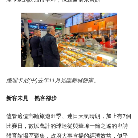
總理卡尼(中)去年11月光臨新城餅家。
新客未見 熟客卻步
儘管適值郵輪旅遊旺季、連日天氣晴朗，加上有7個
比賽日，數以萬計的球迷從與華埠一箭之遙的卑詩
體育館場區聚集，政府大事宣揚的經濟效益，似乎