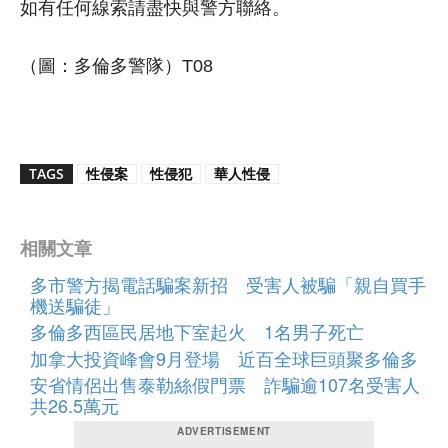
如有任何線索請盡快與警方聯絡。
（圖：多倫多警隊）T08
TAGS
性侵案
性侵犯
華人性侵
相關文章
多市警方揭電話騙案新招 受害人被騙「親自買手
機送騙徒」
多倫多西區民居地下室起火 1名男子死亡
加拿大投資峰會9月登場 近百全球巨頭聚多倫多
安省情侶出售泰勒絲假門票 詐騙逾107名受害人
共26.5萬元