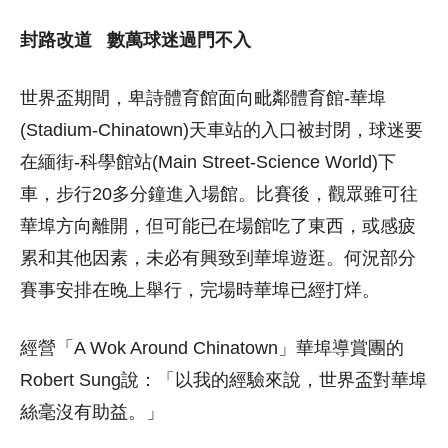
封路改道 數萬球迷過門不入
世界盃期間，卑詩體育館面向毗鄰體育館-華埠
(Stadium-Chinatown)天車站的入口被封閉，球迷要
在緬街-科學館站(Main Street-Science World)下
車，步行20多分鐘進入場館。比賽後，觀眾雖可往
華埠方向離開，但可能已在場館吃了東西，或感疲
累和其他因素，未必有興致到華埠遊逛。何況部分
賽事安排在晚上舉行，完場時華埠已經打烊。
經營「A Wok Around Chinatown」華埠導賞團的
Robert Sung說：「以我的經驗來說，世界盃對華埠
絲毫沒有助益。」