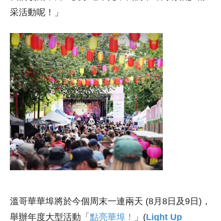
采活動呢！」
溫哥華華埠將於今個周末一連兩天 (8月8日及9日)，
舉辦年度大型活動「
點亮華埠！
」(
Light Up