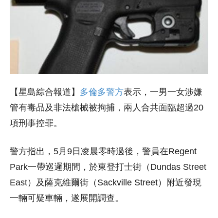
【星島綜合報道】
多倫多警方
表示，一男一女涉嫌
管有毒品及非法槍械被拘捕，兩人合共面臨超過20
項刑事控罪。
警方指出，5月9日凌晨零時過後，警員在Regent
Park一帶巡邏期間，於東登打士街（Dundas Street
East）及薩克維爾街（Sackville Street）附近發現
一輛可疑車輛，遂展開調查。