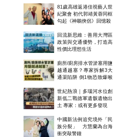
81歲高雄返港佳視藝人世
紀聚會 初代郭靖黃蓉同框
勾起《神鵰俠侶》回憶殺
回流新思維：善用大灣區
政策與交通優勢，打造高
性價比理想生活
廁所/廚房排水管淤塞用鹽
越通越塞？專家拆解3大
通渠陷阱 倒1物恐致爆喉
漏水
世紀熱浪｜多瑙河水位創
新低二戰德軍遺骸遺物出
土 專家：或有更多發現
中國新法例追究境外「民
族分裂」 方慧蘭為台海
衝突敲警鐘