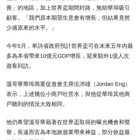
善」的地區，加上世界盃期間封路，無助華埠吸引
顧客。「我們原本期望生意會有增長，但結果竟然
少過原來的水平。」
今年5月，卑詩省政府預計世界盃可在未來五年內最
多為本省帶來10億元GDP增長，迎來額外1億人次
遊客到訪。
溫哥華華埠商業促進會主席伍沛雄（Jordan Eng）
表示，上述幾位小商戶吐苦水，與他從華埠其他商
戶聽到的情況大致相同。
他仍希望溫哥華藉著在世界盃取得的曝光機會和聲
譽，長遠而言為本地旅遊業帶來裨益，部分效益最