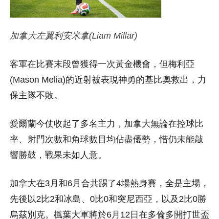
加拿大左翼利安米拿(Liam Millar)
客軍在比賽末段曾獲得一次黃金機會，但梅利亞
(Mason Melia)的近射被表現神勇的基比奧救出，力
保主隊不敗。
愛爾蘭今仗收起了多名主力，加拿大無論在控球比
率、射門次數和角球數目均佔盡優勢，惜仍未能敲
響勝鼓，戰果未如人意。
加拿大在3月和6月合共踢了4場熱身賽，全是主場，
先後以2比2和冰島、0比0和突尼西亞，以及2比0勝
烏茲別克。楓葉大軍將於6月12日在多倫多開打世盃