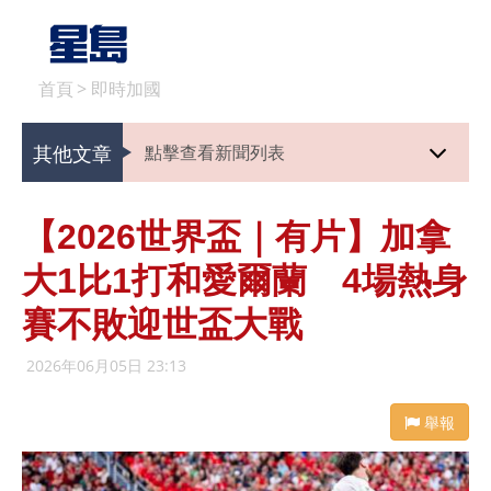
首頁
>
即時加國
其他文章
點擊查看新聞列表
【2026世界盃｜有片】加拿
大1比1打和愛爾蘭 4場熱身
賽不敗迎世盃大戰
2026年06月05日 23:13
舉報