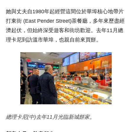
她與丈夫自1980年起經營這間位於華埠核心地帶片
打東街 (East Pender Street)茶餐廳，多年來歷盡經
濟起伏，但始終深受遊客和街坊歡迎。去年11月總
理卡尼到訪溫市華埠，也親自前來買餅。
總理卡尼(中)去年11月光臨新城餅家。