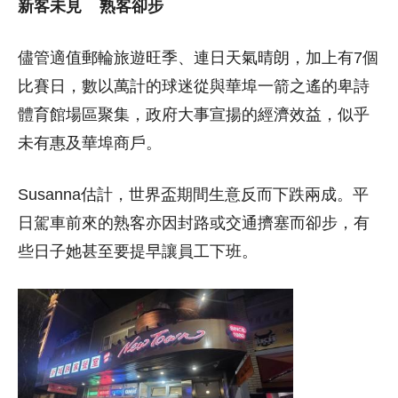
新客未見 熟客卻步
儘管適值郵輪旅遊旺季、連日天氣晴朗，加上有7個
比賽日，數以萬計的球迷從與華埠一箭之遙的卑詩
體育館場區聚集，政府大事宣揚的經濟效益，似乎
未有惠及華埠商戶。
Susanna估計，世界盃期間生意反而下跌兩成。平
日駕車前來的熟客亦因封路或交通擠塞而卻步，有
些日子她甚至要提早讓員工下班。