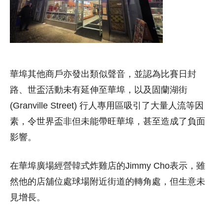
華埠其他商戶亦發出類似聲音，並認為比賽日封
路、世盃活動未有延伸至華埠，以及固蘭湖街
(Granville Street) 行人專用區吸引了大量人流等因
素，令世界盃非但未能帶旺華埠，甚至造成了負面
影響。
在華埠廣場經營韓式炸雞店的Jimmy Cho表示，雖
然他的店舖位處球場附近街道的轉角處，但生意未
見增長。