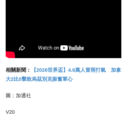
相關新聞：
【2026世界盃】4.6萬人冒雨打氣 加拿
大2比0擊敗烏茲別克振奮軍心
圖：加通社
V20