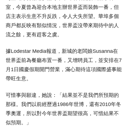
室，今夏曾為迎合本地主辦世界盃而裝飾一番，但
店主表示生意不升反跌，令人大失所望。華埠多個
商戶都反映有類似情況，世界盃沒帶來期待中的人
流之餘，更有趕客之虞。
據Lodestar Media報道，新城的老闆娘Susanna在
世界盃前為餐廳布置一番，又增聘員工，並安排在7
月1日國慶假期開門營業，滿心期待這項國際盛事能
帶旺生意。
可惜事與願違，她說：「結果並不是我們所預期的
那様。我們以前經歷過1986年世博，還有2010年冬
季奧運，所以對今年世界盃期望很高，可惜結果不
似預期。」