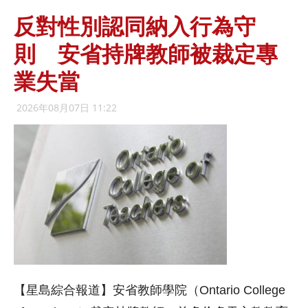
反對性別認同納入行為守
則 安省持牌教師被裁定專
業失當
2026年08月07日 11:22
【星島綜合報道】安省教師學院（Ontario College