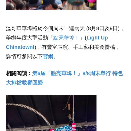
溫哥華華埠將於今個周末一連兩天 (8月8日及9日)，
舉辦年度大型活動「
點亮華埠！
」(
Light Up
Chinatown!
)，有豐富表演、手工藝和美食攤檔，
詳情可參閱以下
官網
。
相關閱讀：
第6屆「點亮華埠！」8/8周末舉行 特色
大排檔載譽回歸