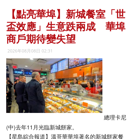
【點亮華埠】新城餐室「世
盃效應」生意跌兩成 華埠
商戶期待變失望
2026年08月08日 02:31
總理卡尼
(中)去年11月光臨新城餅家。
【星島綜合報道】溫哥華華埠著名的新城餅家餐