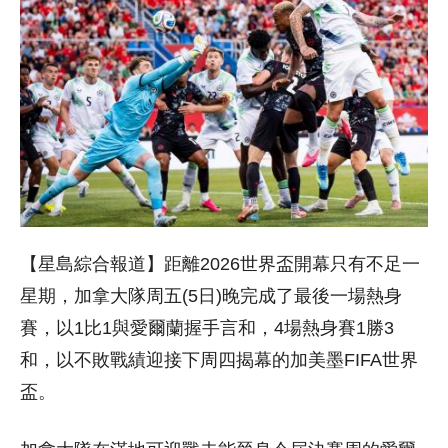
【星島綜合報道】距離2026世界盃開幕只有不足一
星期，加拿大隊周五(5日)晚完成了最後一場熱身
賽，以1比1與愛爾蘭握手言和，4場熱身賽1勝3
和，以不敗戰績迎接下周四揭幕的加美墨FIFA世界
盃。