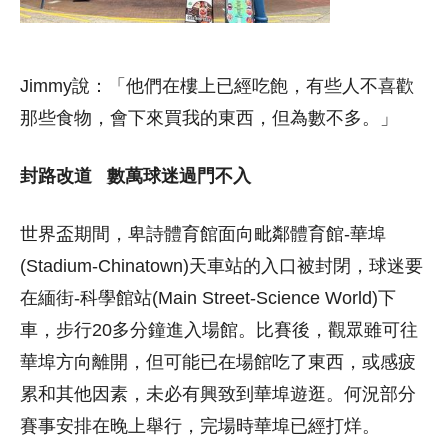
Jimmy說：「他們在樓上已經吃飽，有些人不喜歡
那些食物，會下來買我的東西，但為數不多。」
封路改道 數萬球迷過門不入
世界盃期間，卑詩體育館面向毗鄰體育館-華埠
(Stadium-Chinatown)天車站的入口被封閉，球迷要
在緬街-科學館站(Main Street-Science World)下
車，步行20多分鐘進入場館。比賽後，觀眾雖可往
華埠方向離開，但可能已在場館吃了東西，或感疲
累和其他因素，未必有興致到華埠遊逛。何況部分
賽事安排在晚上舉行，完場時華埠已經打烊。