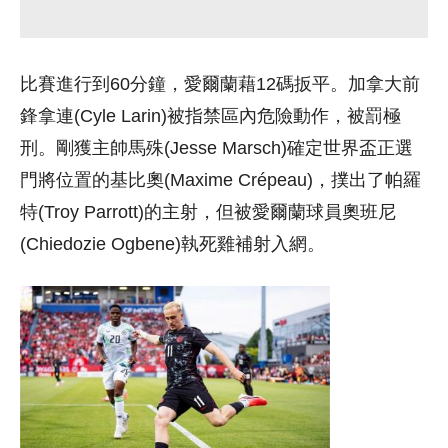
比賽進行到60分鐘，愛爾蘭藉12碼扳平。加拿大前
鋒拿連(Cyle Larin)被指禁區內危險動作，被罰極
刑。剛獲主帥馬殊(Jesse Marsch)確定世界盃正選
門將位置的基比奧(Maxime Crépeau)，撲出了帕羅
特(Troy Parrott)的主射，但被愛爾蘭球員奧班尼
(Chiedozie Ogbene)執死雞補射入網。