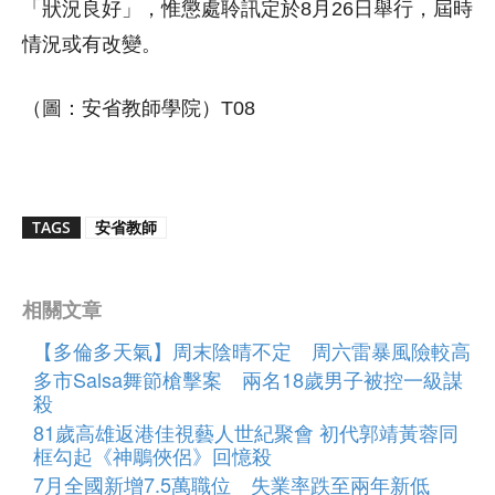
「狀況良好」，惟懲處聆訊定於8月26日舉行，屆時
情況或有改變。
（圖：安省教師學院）T08
TAGS
安省教師
相關文章
【多倫多天氣】周末陰晴不定 周六雷暴風險較高
多市Salsa舞節槍擊案 兩名18歲男子被控一級謀
殺
81歲高雄返港佳視藝人世紀聚會 初代郭靖黃蓉同
框勾起《神鵰俠侶》回憶殺
7月全國新增7.5萬職位 失業率跌至兩年新低