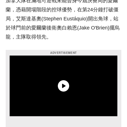
加拿大隊在滿地可迎戰未能晉身今屆決賽周的愛爾
蘭，憑藉開場階段的控球優勢，在第24分鐘打破僵
局，艾斯達基奧(Stephen Eustáquio)開出角球，站
於球門前的愛爾蘭後衛奧白賴恩(Jake O'Brien)擺烏
龍，主隊取得領先。