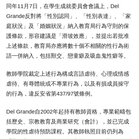
同年11月7日，在學生成就委員會會議上，Del
Grande反對將「性別認同」、「性別表達」、「家
庭狀況」及「婚姻狀況」納入教育局行為守則的保
護條款，形容建議是「滑坡效應」，並提出若批准
上述條款，教育局亦應將數十個不相關的性行為術
語一併納入，包括獸交、戀童癖及吸血鬼性癖等。
教師學院裁定上述行為構成言語虐待、心理或情感
虐待、有辱體統或不專業行為，以及有損成員操守
的行為，違反安省第437/97號條例。
Del Grande自2002年起持有教師資格，專業範疇包
括歷史、宗教教育及商業研究（會計），並已完成
學院的性虐待預防課程。其教師執照目前仍列為