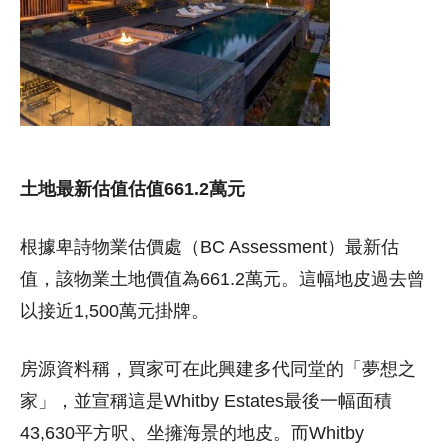
土地最新估值估值661.2萬元
根據卑詩物業估價處（BC Assessment）最新估
值，該物業土地價值為661.2萬元。這幅地皮過去曾
以接近1,500萬元掛牌。
房源資料稱，買家可在此興建多代同堂的「夢想之
家」，並宣稱這是Whitby Estates最後一幅面積
43,630平方呎、坐擁海景的地皮。而Whitby