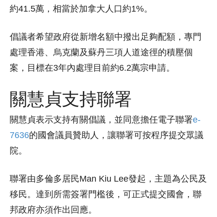
約41.5萬，相當於加拿大人口約1%。
倡議者希望政府從新增名額中撥出足夠配額，專門
處理香港、烏克蘭及蘇丹三項人道途徑的積壓個
案，目標在3年內處理目前約6.2萬宗申請。
關慧貞支持聯署
關慧貞表示支持有關倡議，並同意擔任電子聯署
e-
7636
的國會議員贊助人，讓聯署可按程序提交眾議
院。
聯署由多倫多居民Man Kiu Lee發起，主題為公民及
移民。達到所需簽署門檻後，可正式提交國會，聯
邦政府亦須作出回應。