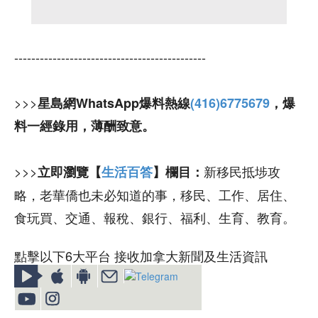
---------------------------------------------
>>>
星島網WhatsApp爆料熱線
(416)6775679
，爆
料一經錄用，薄酬致意。
>>>
新移民抵埗攻
立即瀏覽【
生活百答
】欄目：
略，老華僑也未必知道的事，移民、工作、居住、
食玩買、交通、報稅、銀行、福利、生育、教育。
點擊以下6大平台 接收加拿大新聞及生活資訊