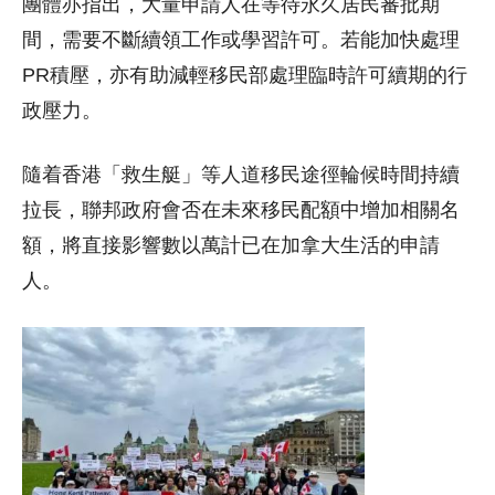
團體亦指出，大量申請人在等待永久居民審批期
間，需要不斷續領工作或學習許可。若能加快處理
PR積壓，亦有助減輕移民部處理臨時許可續期的行
政壓力。
隨着香港「救生艇」等人道移民途徑輪候時間持續
拉長，聯邦政府會否在未來移民配額中增加相關名
額，將直接影響數以萬計已在加拿大生活的申請
人。