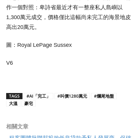
作一個對照：卑詩省最近才有一整座私人島嶼以
1,300萬元成交，價格僅比這幅尚未完工的海景地皮
高出20萬元。
圖：Royal LePage Sussex
V6
TAGS
#AI「完工」
#叫價1280萬元
#爛尾地盤
大溫
豪宅
相關文章
租客團體批聯邦投放低息貸款予私人發展商 促確