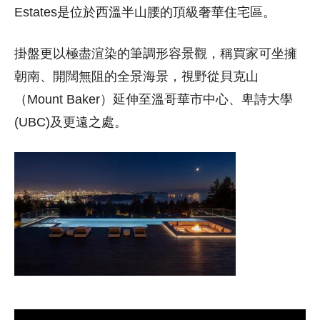
Estates是位於西溫半山腰的頂級奢華住宅區。
掛盤更以極盡渲染的筆調形容景觀，稱買家可坐擁
朝南、開闊無阻的全景海景，視野從貝克山
（Mount Baker）延伸至溫哥華市中心、卑詩大學
(UBC)及更遠之處。