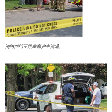
消防部門正跟華裔户主溝通。