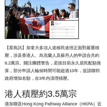
【星島訊】加拿大多項人道移民途徑正面對嚴重積
壓，涉及香港人、烏克蘭人及蘇丹人的申請合共約
6.2萬宗。關注團體警告，若按目前永久居民配額推
算，部分申請人輪候時間可能超過10年，促請聯邦
政府增加名額，在3年內清理積壓。
港人積壓約3.5萬宗
港加聯及Hong Kong Pathway Alliance（HKPA）近