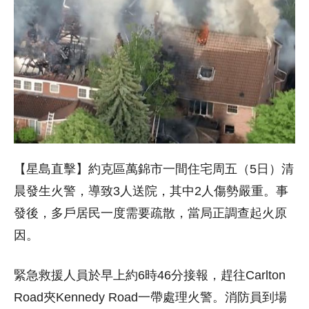
【星島直擊】約克區萬錦市一間住宅周五（5日）清
晨發生火警，導致3人送院，其中2人傷勢嚴重。事
發後，多戶居民一度需要疏散，當局正調查起火原
因。
緊急救援人員於早上約6時46分接報，趕往Carlton
Road夾Kennedy Road一帶處理火警。消防員到場