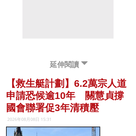
延伸閱讀
【救生艇計劃】6.2萬宗人道
申請恐候逾10年 關慧貞撐
國會聯署促3年清積壓
2026年08月08日 15:31