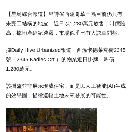
【星島綜合報道】卑詩省西溫哥華一幅目前仍只有
未完工結構的地皮，近日以1,280萬元放售，叫價雖
高，據地產經紀透露，市場似乎已有人認真問盤。
據Daily Hive Urbanized報道，西溫卡德萊克街2345
號（2345 Kadlec Crt.）的物業近日掛牌，叫價
1,280萬元。
該掛盤並非展示現成住宅，而是以人工智能(AI)生成
的效果圖，描繪這幅土地未來發展的可能性。