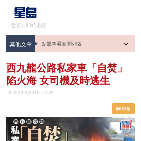
首頁
>
即時港聞
其他文章
點擊查看新聞列表
西九龍公路私家車「自焚」
陷火海 女司機及時逃生
2026年06月03日 22:49
舉報