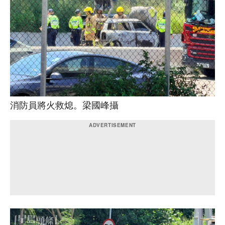
消防員將火救熄。梁國峰攝