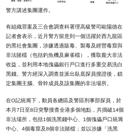
警方講述集團運作。
有組織罪案及三合會調查科署理高級警司歐陽德在
記者會表示，近月警方留意到一個活躍於西九龍區
的黑社會集團，涉嫌透過販毒、製毒及經營毒窟與
非法賭檔（包括釣魚機及麻雀檔），獲取龐大非法
收益，並利用本地傀儡銀行戶口進行多重交易洗白
黑錢。警方經深入調查並派出臥底探員搜證後，鎖
定集團主腦、骨幹成員及該集團的非法場所。
在O記統籌下，動員各總區及警區刑事部探員，於
本月7日至8日突擊搜查全港多個地點，共搗破14個
非法場所，包括1個洗黑錢中心、1個傀儡戶口統籌
中心、4個毒窟及8個非法賭檔；並以涉嫌「洗黑