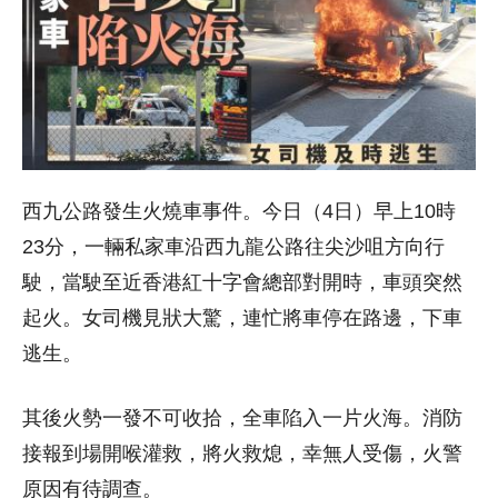
西九公路發生火燒車事件。今日（4日）早上10時
23分，一輛私家車沿西九龍公路往尖沙咀方向行
駛，當駛至近香港紅十字會總部對開時，車頭突然
起火。女司機見狀大驚，連忙將車停在路邊，下車
逃生。
其後火勢一發不可收拾，全車陷入一片火海。消防
接報到場開喉灌救，將火救熄，幸無人受傷，火警
原因有待調查。