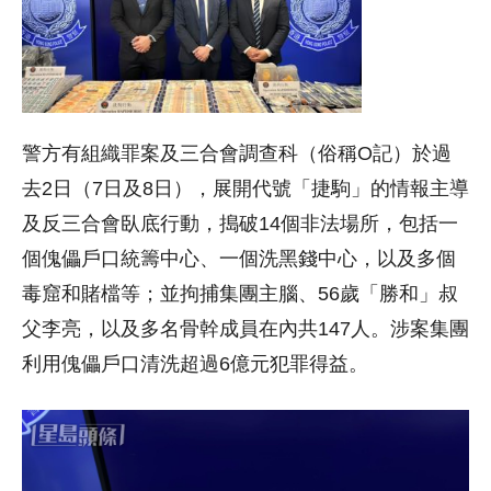
警方有組織罪案及三合會調查科（俗稱O記）於過
去2日（7日及8日），展開代號「捷駒」的情報主導
及反三合會臥底行動，搗破14個非法場所，包括一
個傀儡戶口統籌中心、一個洗黑錢中心，以及多個
毒窟和賭檔等；並拘捕集團主腦、56歲「勝和」叔
父李亮，以及多名骨幹成員在內共147人。涉案集團
利用傀儡戶口清洗超過6億元犯罪得益。