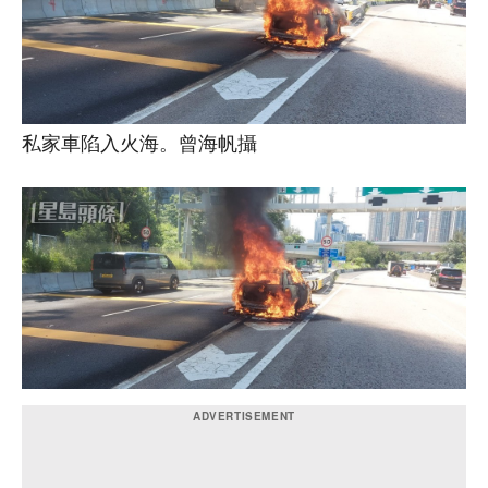
私家車陷入火海。曾海帆攝