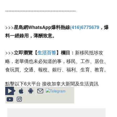
---------------------------------------------
>>>
星島網WhatsApp爆料熱線
(416)6775679
，爆
料一經錄用，薄酬致意。
>>>
新移民抵埗攻
立即瀏覽【
生活百答
】欄目：
略，老華僑也未必知道的事，移民、工作、居住、
食玩買、交通、報稅、銀行、福利、生育、教育。
點擊以下6大平台 接收加拿大新聞及生活資訊