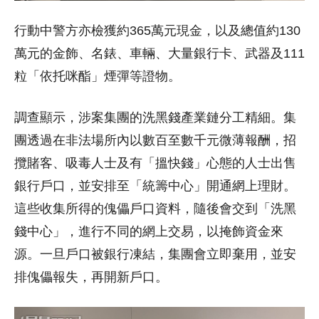
行動中警方亦檢獲約365萬元現金，以及總值約130
萬元的金飾、名錶、車輛、大量銀行卡、武器及111
粒「依托咪酯」煙彈等證物。
調查顯示，涉案集團的洗黑錢產業鏈分工精細。集
團透過在非法場所內以數百至數千元微薄報酬，招
攬賭客、吸毒人士及有「搵快錢」心態的人士出售
銀行戶口，並安排至「統籌中心」開通網上理財。
這些收集所得的傀儡戶口資料，隨後會交到「洗黑
錢中心」，進行不同的網上交易，以掩飾資金來
源。一旦戶口被銀行凍結，集團會立即棄用，並安
排傀儡報失，再開新戶口。