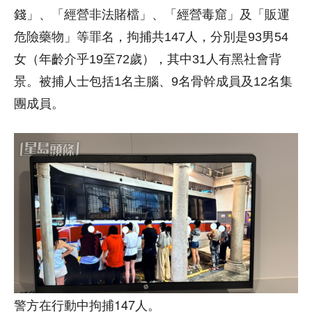
錢」、「經營非法賭檔」、「經營毒窟」及「販運
危險藥物」等罪名，拘捕共147人，分別是93男54
女（年齡介乎19至72歲），其中31人有黑社會背
景。被捕人士包括1名主腦、9名骨幹成員及12名集
團成員。
警方在行動中拘捕147人。