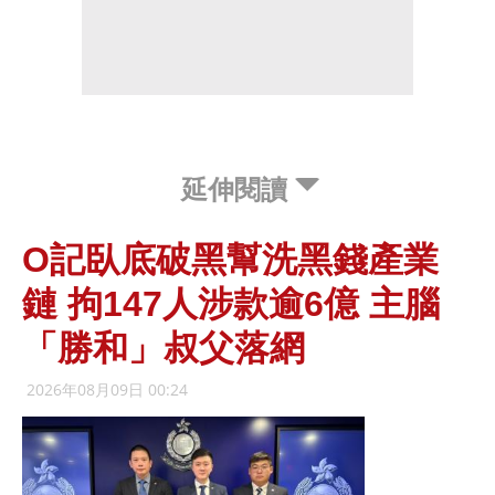
延伸閱讀
O記臥底破黑幫洗黑錢產業
鏈 拘147人涉款逾6億 主腦
「勝和」叔父落網
2026年08月09日 00:24