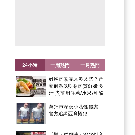
24小時
一周熱門
一月熱門
雞胸肉煮完又乾又柴？營
養師教3步令肉質鮮嫩多
汁 煮前用洋蔥/水果/乳酪
醃製都得？
萬錦市深夜小巷性侵案
警方追緝亞裔疑犯
「懶人煮麵法」滾水倒入