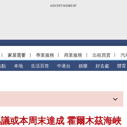
|
家居需要
|
專業服務
|
商業服務
|
出租買賣
|
汽
焦點
本地
生活百答
中港台
娛樂
好去處
體育
議或本周末達成 霍爾木茲海峽