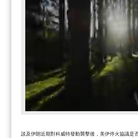
談及伊朗近期對科威特發動襲擊後，美伊停火協議是