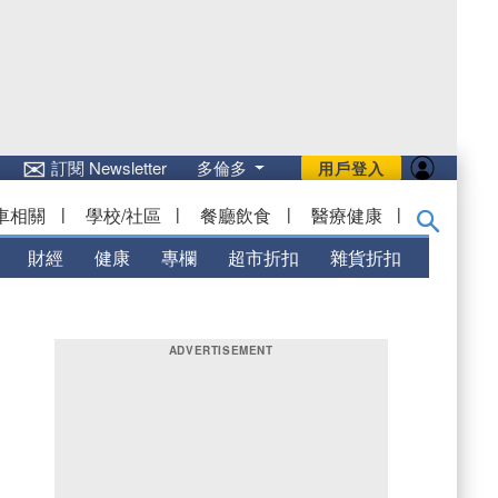
✉
訂閱 Newsletter
多倫多
用戶登入
車相關
|
學校/社區
|
餐廳飲食
|
醫療健康
|
財經
健康
專欄
超市折扣
雜貨折扣