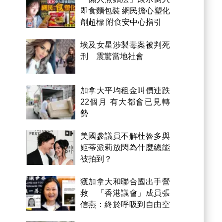
即食麵包裝 網民擔心塑化
劑超標 附食安中心指引
埃及女星涉製毒案被判死
刑 震驚當地社會
加拿大平均租金叫價連跌
22個月 有大都會已見轉
勢
美國參議員不解杜魯多與
姬蒂派莉放閃為什麼總能
被拍到？
獲加拿大和聯合國出手營
救 「香港議會」成員張
信燕：終於呼吸到自由空
氣！