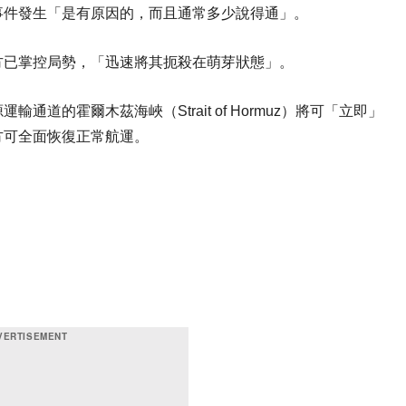
事件發生「是有原因的，而且通常多少說得通」。
方已掌控局勢，「迅速將其扼殺在萌芽狀態」。
道的霍爾木茲海峽（Strait of Hormuz）將可「立即」
方可全面恢復正常航運。