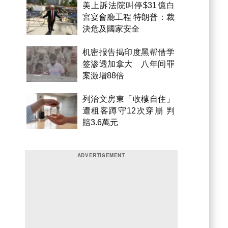
美上訴法院叫停$31億白
宮宴會廳工程 特朗普：裁
決危及國家安全
机密报告揭印度黑帮借学
签渗透加拿大 八年间罪
案激增88倍
列治文房東「收樓自住」
遭租客蹲守12次穿崩 判
賠3.6萬元