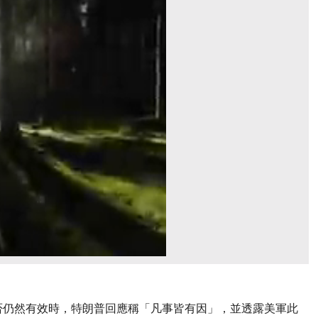
否仍然有效時，特朗普回應稱「凡事皆有因」，並透露美軍此