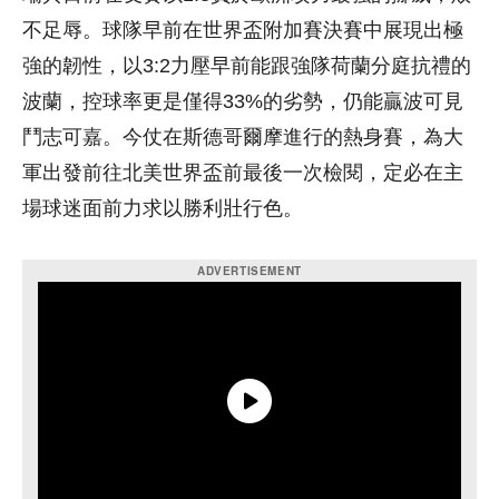
不足辱。球隊早前在世界盃附加賽決賽中展現出極
強的韌性，以3:2力壓早前能跟強隊荷蘭分庭抗禮的
波蘭，控球率更是僅得33%的劣勢，仍能贏波可見
鬥志可嘉。今仗在斯德哥爾摩進行的熱身賽，為大
軍出發前往北美世界盃前最後一次檢閱，定必在主
場球迷面前力求以勝利壯行色。