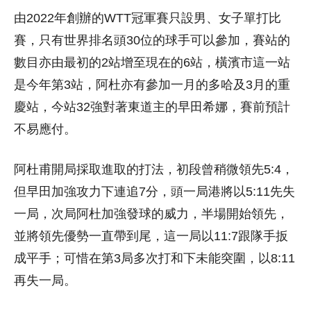
由2022年創辦的WTT冠軍賽只設男、女子單打比
賽，只有世界排名頭30位的球手可以參加，賽站的
數目亦由最初的2站增至現在的6站，橫濱市這一站
是今年第3站，阿杜亦有參加一月的多哈及3月的重
慶站，今站32強對著東道主的早田希娜，賽前預計
不易應付。
阿杜甫開局採取進取的打法，初段曾稍微領先5:4，
但早田加強攻力下連追7分，頭一局港將以5:11先失
一局，次局阿杜加強發球的威力，半場開始領先，
並將領先優勢一直帶到尾，這一局以11:7跟隊手扳
成平手；可惜在第3局多次打和下未能突圍，以8:11
再失一局。