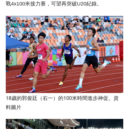
戰4x100米接力賽，可望再突破U20紀錄。
18歲的郭俊廷（右一）的100米時間進步神促。資
料圖片