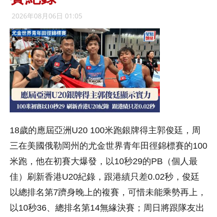
2026年08月06日 01:05
18歲的應屆亞洲U20 100米跑銀牌得主郭俊廷，周
三在美國俄勒岡州的尤金世界青年田徑錦標賽的100
米跑，他在初賽大爆發，以10秒29的PB（個人最
佳）刷新香港U20紀錄，跟港績只差0.02秒，俊廷
以總排名第7躋身晚上的複賽，可惜未能乘勢再上，
以10秒36、總排名第14無緣決賽；周日將跟隊友出