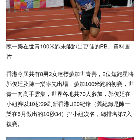
陳一樂在世青100米跑未能跑出更佳的PB。資料圖
片
香港今屆共有8男2女達標參加世青賽，2位短跑星將
郭俊廷及陳一樂率先出場，參加100米跑的初賽，世
青一向高手雲集，世界各地共70人參加，郭俊廷在
小組賽以10秒29刷新香港U20紀錄（舊紀錄是陳一
樂在5月做出的10秒34）排小組次名，總排名第7入
複賽。