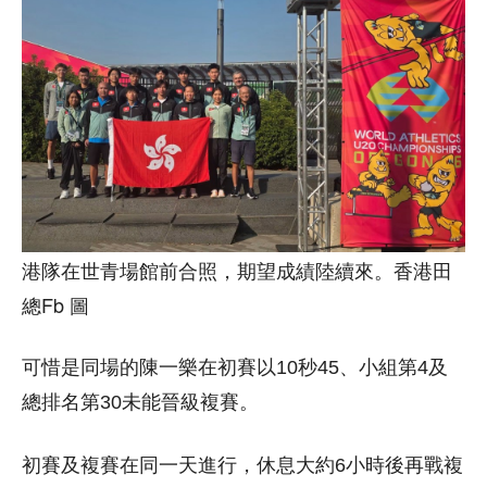
港隊在世青場館前合照，期望成績陸續來。香港田
總Fb 圖
可惜是同場的陳一樂在初賽以10秒45、小組第4及
總排名第30未能晉級複賽。
初賽及複賽在同一天進行，休息大約6小時後再戰複