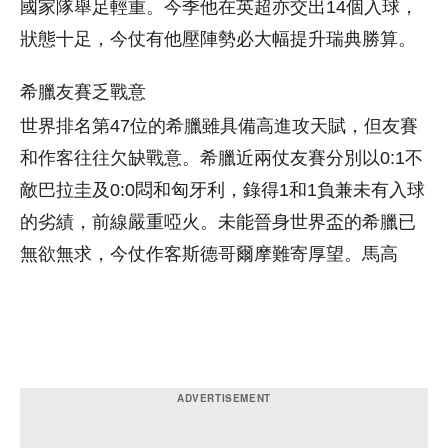
國家隊舉足輕重。今季他在英超亦交出14個入球，
狀態十足，今仗有他壓陣勢必大幅提升瑞典勝算。
希臘友賽乏戰意
世界排名第47位的希臘雖具備高進攻天賦，但友賽
和作客往往欠缺戰意。希臘近兩仗友賽分別以0:1不
敵巴拉圭及0:0悶和匈牙利，錄得1和1負兼未有入球
的劣績，前線嚴重啞火。未能晉身世界盃的希臘已
無欲無求，今仗作客斯德哥爾摩難寄厚望。馬高