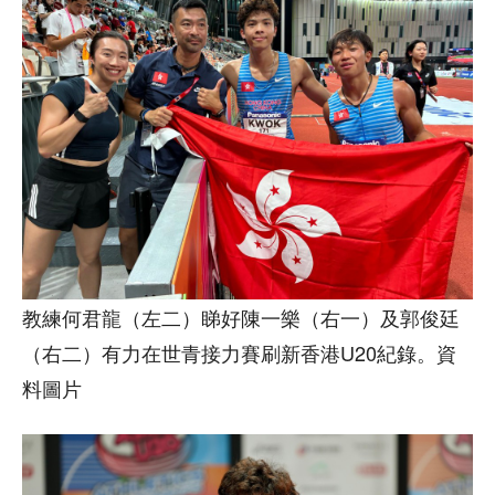
教練何君龍（左二）睇好陳一樂（右一）及郭俊廷
（右二）有力在世青接力賽刷新香港U20紀錄。資
料圖片