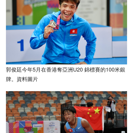
郭俊廷今年5月在香港奪亞洲U20 錦標賽的100米銀
牌。資料圖片