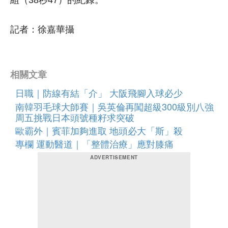
記者：徐嘉華攝
相關文章
日職｜防線有結「介」 大阪飛腳入球必少
南韓羽毛球大師賽｜吳英倫再闖超級300級別八強
周五挑戰日本頭號種籽求突破
歐霸外｜賓菲加夠進取 地頭必大「斯」殺
專欄 運動醫道｜「整體治療」應對膝痛