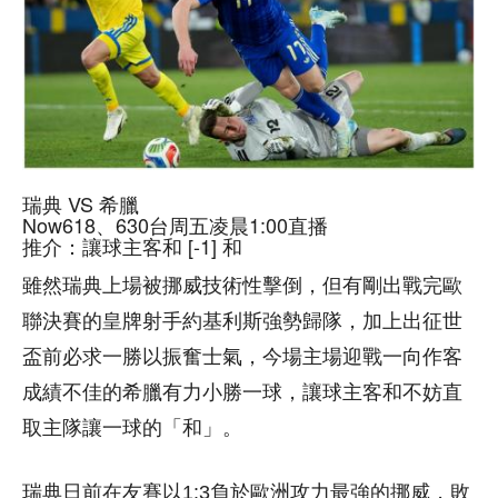
瑞典 VS 希臘
Now618、630台周五凌晨1:00直播
推介：讓球主客和 [-1] 和
雖然瑞典上場被挪威技術性擊倒，但有剛出戰完歐
聯決賽的皇牌射手約基利斯強勢歸隊，加上出征世
盃前必求一勝以振奮士氣，今場主場迎戰一向作客
成績不佳的希臘有力小勝一球，讓球主客和不妨直
取主隊讓一球的「和」。
瑞典日前在友賽以1:3負於歐洲攻力最強的挪威，敗