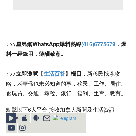
---------------------------------------------
>>>
星島網WhatsApp爆料熱線
(416)6775679
，爆
料一經錄用，薄酬致意。
>>>
新移民抵埗攻
立即瀏覽【
生活百答
】欄目：
略，老華僑也未必知道的事，移民、工作、居住、
食玩買、交通、報稅、銀行、福利、生育、教育。
點擊以下6大平台 接收加拿大新聞及生活資訊