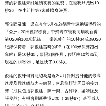
賽的郭俊廷未能延續初賽的氣勢，在複賽只跑出10
秒36，在小組排第7未能躋身決賽。
郭俊廷及陳一樂在今年5月在啟德青年運動場舉行的
「亞洲U20田徑錦標賽」中齊齊在複賽同場刷新香
港U20的100米紀錄，一樂以較佳的10秒34成為U20
紀錄保持者，郭俊廷當時的PB（在100米決賽跑出
奪銀）是10秒35，事隔2個多月，俊廷由10秒35到
現在的10秒29，足足快了0.06秒。
俊廷的教練何君龍認為是近2個月針對提升他的最高
速度及極速續航力去練習，何君龍預計周日的接力
賽（成員包括郭俊廷、陳一樂、古綽峰、梁靖恆及
張俊然）有機會刷新香港U20（ 39秒67）甚至成人
組（38秒47）的紀錄。