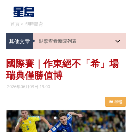
首頁
>
即時體育
其他文章
點擊查看新聞列表
國際賽｜作東絕不「希」場
瑞典僅勝值博
2026年06月03日 19:00
舉報