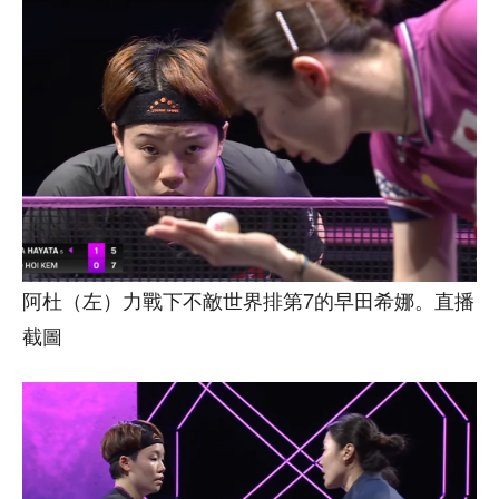
阿杜（左）力戰下不敵世界排第7的早田希娜。直播
截圖