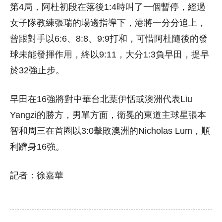
第4局，阿杜初段在落後1:4時叫了一個暫停，經過
女子隊教練張瑞的場邊指導下，港將一分分追上，
曾跟對手以6:6、8:8、9:9打和，可惜阿杜隨後的發
球未能發揮作用，終以9:11，大分1:3負早田，提早
於32強止步。
早田在16強將對中華台北葉伊恬或澳洲代表Liu
Yangzi的勝方，男單方面，衛冕的東道主球星張本
智和周三在首圈以3:0擊敗澳洲的Nicholas Lum，順
利躋身16強。
記者：徐嘉華