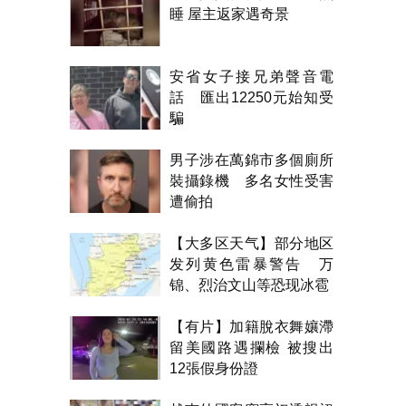
睡 屋主返家遇奇景
安省女子接兄弟聲音電
話 匯出12250元始知受
騙
男子涉在萬錦市多個廁所
裝攝錄機 多名女性受害
遭偷拍
【大多区天气】部分地区
发列黄色雷暴警告 万
锦、烈治文山等恐现冰雹
【有片】加籍脫衣舞孃滯
留美國路遇攔檢 被搜出
12張假身份證