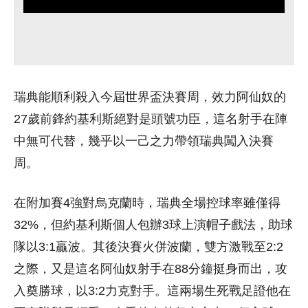
瑞典能順利殺入今屆世界盃決賽周，效力阿仙奴的
27歲前鋒約基利斯絕對是頭號功臣，這名射手在陣
中無可代替，幾乎以一己之力帶領瑞典闖入決賽
周。
在附加賽4強對烏克蘭時，瑞典全場控球率雖僅得
32%，但約基利斯個人包辦3球上演帽子戲法，助球
隊以3:1贏波。其後決賽火併波蘭，雙方激戰至2:2
之際，又是這名阿仙奴射手在88分鐘挺身而出，攻
入奠勝球，以3:2力克對手。這兩場生死戰足證他在