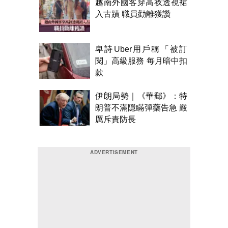
越南外國客穿高衩透視裙
入古蹟 職員勸離獲讚
卑詩Uber用戶稱「被訂
閱」高級服務 每月暗中扣
款
伊朗局勢｜《華郵》：特
朗普不滿隱瞞彈藥告急 嚴
厲斥責防長