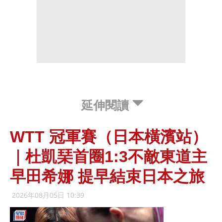
延伸閱讀
WTT 冠軍賽（日本橫濱站）
｜杜凱琹首圈1:3不敵東道主
早田希娜 提早結束日本之旅
2026年08月05日 10:39