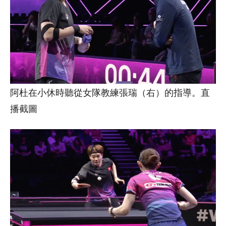
阿杜在小休時聽從女隊教練張瑞（右）的指導。直
播截圖