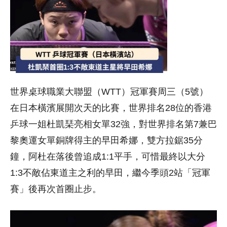
世界桌球職業大聯盟（WTT）冠軍賽周三（5號）
在日本橫濱展開次天的比賽，世界排名28位的香港
乒球一姐杜凱琹亮相女單32強，對世界排名第7兼巴
黎奧運女單銅牌得主的早田希娜，雙方拉鋸35分
鐘，阿杜在落後曾追成1:1平手，可惜最終以大分
1:3不敵佔東道主之利的早田，繼今季頭2站「冠軍
賽」後再次首圈止步。