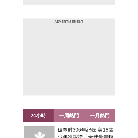
24小時
一周熱門
一月熱門
破塵封306年紀錄 美18歲
少年獲認證「全球最年輕