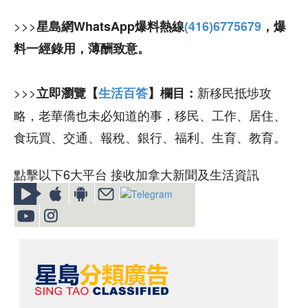
>>>
星島網WhatsApp爆料熱線
(416)6775679
，爆
料一經錄用，薄酬致意。
>>>
新移民抵埗攻
立即瀏覽【
生活百答
】欄目：
略，老華僑也未必知道的事，移民、工作、居住、
食玩買、交通、報稅、銀行、福利、生育、教育。
點擊以下6大平台 接收加拿大新聞及生活資訊