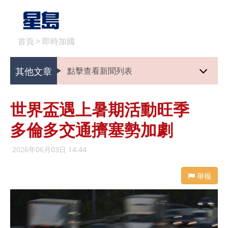
首頁
>
即時加國
其他文章
點擊查看新聞列表
世界盃遇上暑期活動旺季
多倫多交通擠塞勢加劇
2026年06月03日 14:44
舉報