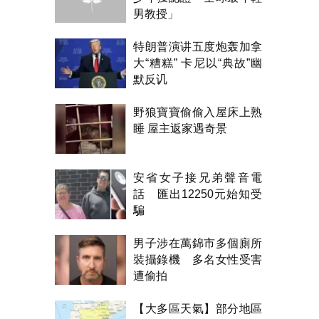
男教授」
特朗普演讲五度炮轰加拿
大“糟糕” 卡尼以“典故”幽
默反讥
野狼寶寶偷偷入屋床上熟
睡 屋主返家遇奇景
安省女子接兄弟聲音電
話 匯出12250元始知受
騙
男子涉在萬錦市多個廁所
裝攝錄機 多名女性受害
遭偷拍
【大多區天氣】部分地區