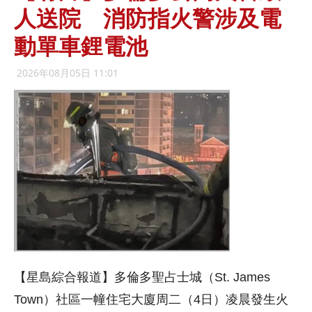
人送院 消防指火警涉及電
動單車鋰電池
2026年08月05日 11:01
【星島綜合報道】多倫多聖占士
城
（St. James
Town）社區一幢住宅大廈周二（4日）凌晨發生火