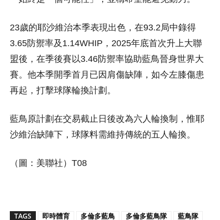
23歲的耶沙維治本季表現出色，在93.2局中錄得
3.65防禦率及1.14WHIP，2025年底首次升上大聯
盟後，在季後賽以3.46防禦率協助藍鳥晉身世界大
賽。他本季開季首月已因肩傷缺陣，如今左膝傷患
再起，打擊球隊輪換計劃。
藍鳥原計劃在交易截止日後改為六人輪換制，惟耶
沙維治缺陣下，球隊料需維持傳統的五人輪換。
（圖：美聯社）T08
TAGS
即時體育
多倫多藍鳥
多倫多藍鳥隊
藍鳥隊