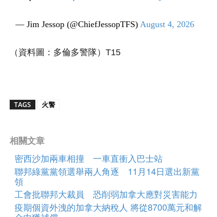
— Jim Jessop (@ChiefJessopTFS)
August 4, 2026
（資料圖：多倫多警隊）T15
TAGS
火警
相關文章
密西沙加兩車相撞 一車直衝入巴士站
聯邦綠黨黨領選舉兩人角逐 11月14日選出新黨
領
工會批聯邦大裁員 恐削弱加拿大應對災害能力
疫期個資外洩的加拿大納稅人 將從8700萬元和解
金中獲補償