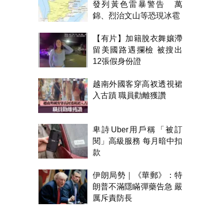
發列黃色雷暴警告 萬
錦、烈治文山等恐現冰雹
【有片】加籍脫衣舞孃滯
留美國路遇攔檢 被搜出
12張假身份證
越南外國客穿高衩透視裙
入古蹟 職員勸離獲讚
卑詩Uber用戶稱「被訂
閱」高級服務 每月暗中扣
款
伊朗局勢｜《華郵》：特
朗普不滿隱瞞彈藥告急 嚴
厲斥責防長