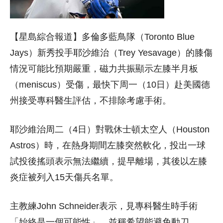
【星島綜合報道】多倫多藍鳥隊（Toronto Blue
Jays）新秀投手耶沙維治（Trey Yesavage）的膝傷
情況可能比預期嚴重，磁力共振顯示左膝半月板
（meniscus）受傷，最快下周一（10日）赴美國德
州接受專科醫生評估，不排除考慮手術。
耶沙維治周二（4日）對戰休士頓太空人（Houston
Astros）時，在熱身期間左膝突然軟化，投出一球
試投後搖頭表示無法繼續，提早離場，其後以左膝
炎症被列入15天傷兵名單。
主教練John Schneider表示，見專科醫生時手術
「始終是一個可能性」，並稱希望能避免動刀。