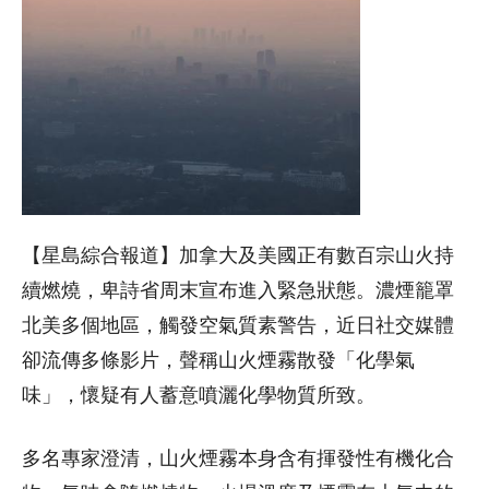
【星島綜合報道】加拿大及美國正有數百宗山火持
續燃燒，卑詩省周末宣布進入緊急狀態。濃煙籠罩
北美多個地區，觸發空氣質素警告，近日社交媒體
卻流傳多條影片，聲稱山火煙霧散發「化學氣
味」，懷疑有人蓄意噴灑化學物質所致。
多名專家澄清，山火煙霧本身含有揮發性有機化合