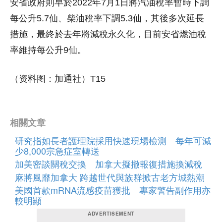
安省政府則早於2022年7月1日將汽油稅率暫時下調
每公升5.7仙、柴油稅率下調5.3仙，其後多次延長
措施，最終於去年將減稅永久化，目前安省燃油稅
率維持每公升9仙。
（资料图：加通社）T15
相關文章
研究指如長者護理院採用快速現場檢測 每年可減
少8,000宗急症室轉送
加美密談關稅交換 加拿大擬撤報復措施換減稅
麻將風靡加拿大 跨越世代與族群掀古老方城熱潮
美國首款mRNA流感疫苗獲批 專家警告副作用亦
較明顯