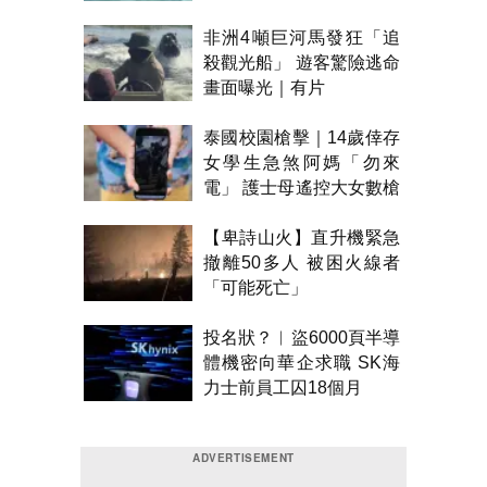
非洲4噸巨河馬發狂「追
殺觀光船」 遊客驚險逃命
畫面曝光｜有片
泰國校園槍擊｜14歲倖存
女學生急煞阿媽「勿來
電」 護士母遙控大女數槍
聲報警
【卑詩山火】直升機緊急
撤離50多人 被困火線者
「可能死亡」
投名狀？︱盜6000頁半導
體機密向華企求職 SK海
力士前員工囚18個月