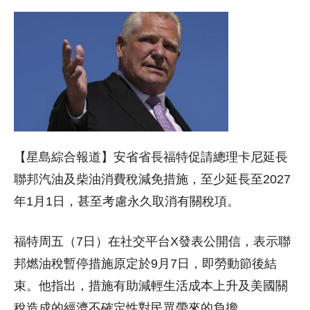
【星島綜合報道】安省省長福特促請總理卡尼延長
聯邦汽油及柴油消費稅減免措施，至少延長至2027
年1月1日，甚至考慮永久取消有關稅項。
福特周五（7日）在社交平台X發表公開信，表示聯
邦燃油稅暫停措施原定於9月7日，即勞動節後結
束。他指出，措施有助減輕生活成本上升及美國關
稅造成的經濟不確定性對民眾帶來的負擔。