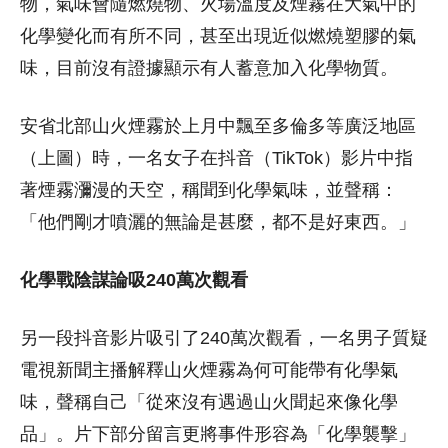
物，氣味會隨燃燒物、火場溫度及煙霧在大氣中的
化學變化而有所不同，甚至出現近似燃燒塑膠的氣
味，目前沒有證據顯示有人蓄意加入化學物質。
安省北部山火煙霧於上月中飄至多倫多等廣泛地區
（上圖）時，一名女子在抖音（TikTok）影片中指
著煙霧瀰漫的天空，稱聞到化學氣味，並聲稱：
「他們剛才噴灑的無論是甚麼，都不是好東西。」
化學戰陰謀論吸240萬次觀看
另一段抖音影片吸引了240萬次觀看，一名男子質疑
電視新聞主播解釋山火煙霧為何可能帶有化學氣
味，聲稱自己「從來沒有遇過山火聞起來像化學
品」。片下部分留言更將事件形容為「化學襲擊」