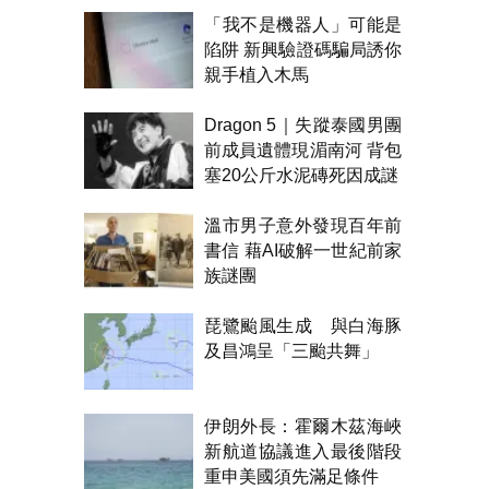
「我不是機器人」可能是
陷阱 新興驗證碼騙局誘你
親手植入木馬
Dragon 5｜失蹤泰國男團
前成員遺體現湄南河 背包
塞20公斤水泥磚死因成謎
溫市男子意外發現百年前
書信 藉AI破解一世紀前家
族謎團
琵鷺颱風生成 與白海豚
及昌鴻呈「三颱共舞」
伊朗外長：霍爾木茲海峽
新航道協議進入最後階段
重申美國須先滿足條件