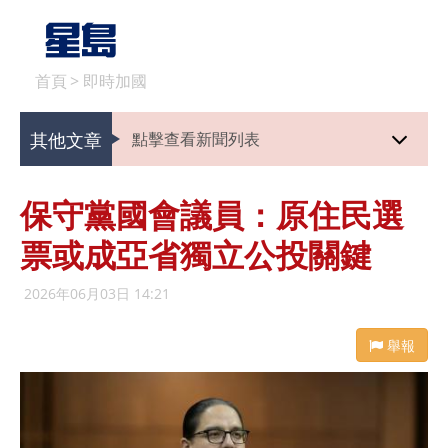
首頁
>
即時加國
其他文章
點擊查看新聞列表
保守黨國會議員：原住民選
票或成亞省獨立公投關鍵
2026年06月03日 14:21
舉報