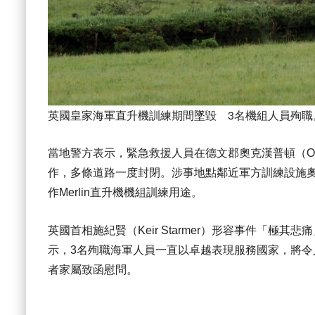
英國皇家海軍直升機訓練期間墜毀 3名機組人員殉職
當地警方表示，緊急救援人員在德文郡奧克漢普頓（Okeha
作，多條道路一度封閉。涉事地點鄰近軍方訓練設施奧克漢普頓
作Merlin直升機機組訓練用途。
英國首相施紀賢（Keir Starmer）形容事件「極其悲
示，3名殉職海軍人員一直以卓越表現服務國家，將
者家屬致函慰問。