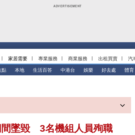
|
家居需要
|
專業服務
|
商業服務
|
出租買賣
|
汽
焦點
本地
生活百答
中港台
娛樂
好去處
體育
間墜毀 3名機組人員殉職