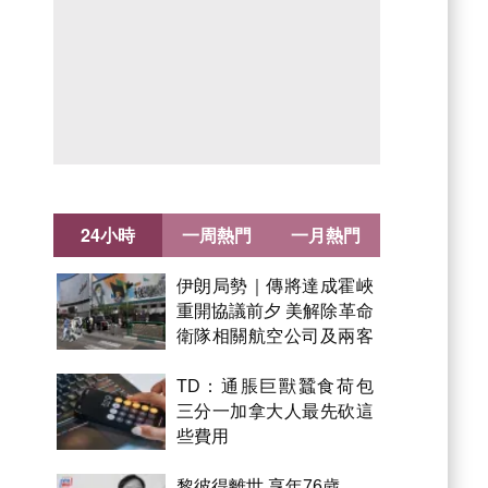
24小時
一周熱門
一月熱門
伊朗局勢｜傳將達成霍峽
重開協議前夕 美解除革命
衛隊相關航空公司及兩客
機制裁
TD：通脹巨獸蠶食荷包
三分一加拿大人最先砍這
些費用
黎彼得離世 享年76歲