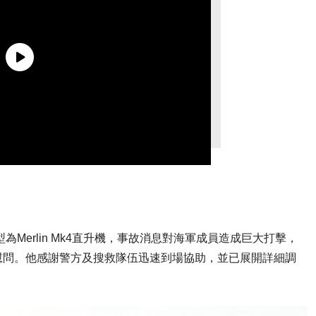
機型為Merlin Mk4直升機，事故消息對海軍成員造成巨大打擊，
慰問。他感謝警方及搜救隊伍迅速到場協助，並已展開詳細調