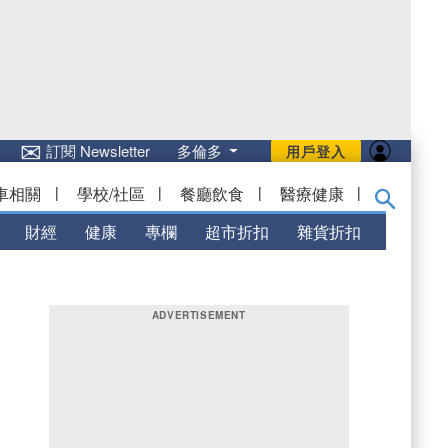
✉
訂閱 Newsletter
多倫多
用戶登入
車相關
|
學校/社區
|
餐廳飲食
|
醫療健康
|
財經
健康
專欄
超市折扣
雜貨折扣