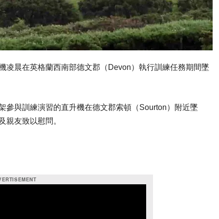
機凌晨在英格蘭西南部德文郡（Devon）執行訓練任務期間墜
參與訓練演習的直升機在德文郡索頓（Sourton）附近墜
及親友致以慰問。