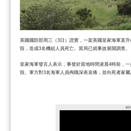
英國國防部周三（3日）證實，一架英國皇家海軍直升
毀，造成3名機組人員死亡。當局已就事故展開調查。
皇家海軍發言人表示，事發於當地時間凌晨4時前，一架
毀。軍方對3名海軍人員殉職深表哀痛，並向死者家屬