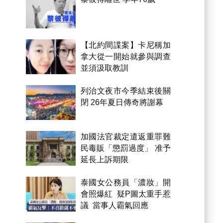
【北約間諜案】卡尼稱加
拿大從一開始就參與調查
並須汲取教訓
列治文夜市今季結束後關
閉 26年夏日傳奇將謝幕
加國法官裁定遣返重罪難
民毒販「懲罰過度」 准予
延長上訴期限
泰國女公務員「濃妝」開
會照爆紅 疑P圖太重手惹
議 當事人霸氣回應