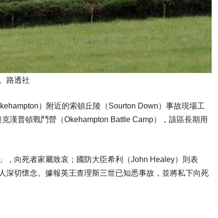
。路透社
mpton）附近的索頓丘陵（Sourton Down）事故現場工
戰鬥營（Okehampton Battle Camp），該區長期用
痛」，向死者家屬致哀；國防大臣希利（John Healey）則表
令人深切懷念。據報英王查理斯三世已知悉事故，並將私下向死