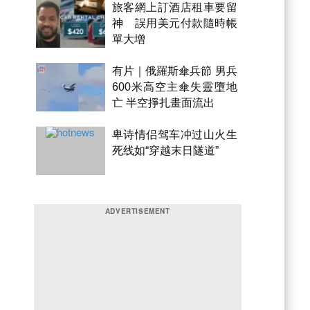
旅客網上訂酒店租車要留
神 誤用美元付款隨時帳
單大增
有片｜俄羅斯傘兵節 男兵
600米高空主傘失靈墮地
亡 半空掙扎畫面流出
卑诗情侣驾车冲过山火生
死线如“穿越末日隧道”