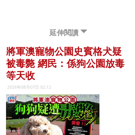
延伸閱讀
將軍澳寵物公園史賓格犬疑
被毒斃 網民：係狗公園放毒
等天收
2026年08月07日 02:12