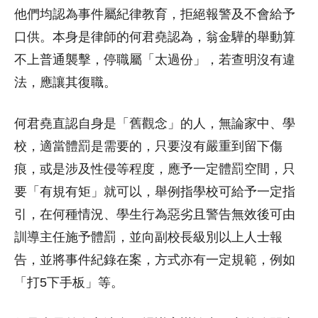
他們均認為事件屬紀律教育，拒絕報警及不會給予
口供。本身是律師的何君堯認為，翁金驊的舉動算
不上普通襲擊，停職屬「太過份」，若查明沒有違
法，應讓其復職。
何君堯直認自身是「舊觀念」的人，無論家中、學
校，適當體罰是需要的，只要沒有嚴重到留下傷
痕，或是涉及性侵等程度，應予一定體罰空間，只
要「有規有矩」就可以，舉例指學校可給予一定指
引，在何種情況、學生行為惡劣且警告無效後可由
訓導主任施予體罰，並向副校長級別以上人士報
告，並將事件紀錄在案，方式亦有一定規範，例如
「打5下手板」等。