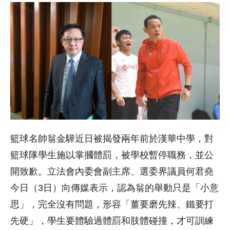
籃球名帥翁金驊近日被揭發兩年前於漢華中學，對
籃球隊學生施以掌摑體罰，被學校暫停職務，並公
開致歉。立法會內委會副主席、選委界議員何君堯
今日（3日）向傳媒表示，認為翁的舉動只是「小意
思」，完全沒有問題，形容「薑要磨先辣、鐵要打
先硬」，學生要體驗過體罰和肢體碰撞，才可訓練