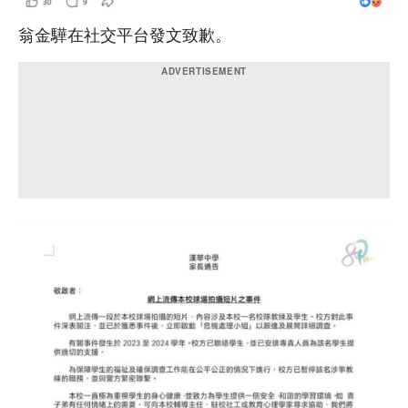
翁金驊在社交平台發文致歉。