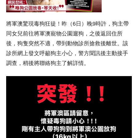
將軍澳驚現毒狗狂徒！昨（6日）晚9時許，狗主帶
同女兒前往將軍澳寵物公園遛狗，之後返回住所
後，狗隻突然不適，帶到動物診所搶救後離世。該
診所網上發文呼籲狗主小心，警方聞訊後主動接手
調查，稍後將聯絡狗主了解詳情。