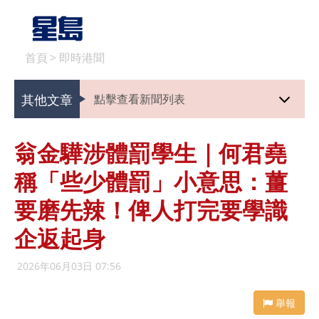
首頁
>
即時港聞
其他文章
點擊查看新聞列表
翁金驊涉體罰學生｜何君堯
稱「些少體罰」小意思：薑
要磨先辣！俾人打完要學識
企返起身
2026年06月03日 07:56
舉報