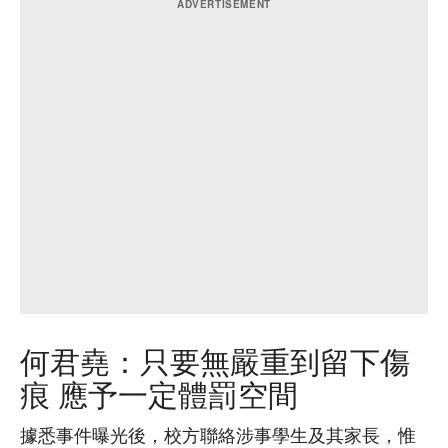
何君堯：只要無嚴重到留下傷
痕 應予一定體罰空間
據悉事件曝光後，校方聯絡涉事學生及其家長，惟