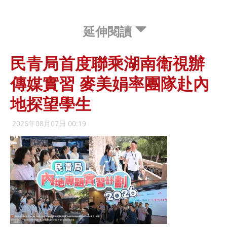
延伸閱讀
民青局首度聯乘湖南衛視辦
傳媒實習 麥美娟率團隊赴內
地探望學生
2026年08月07日 00:19