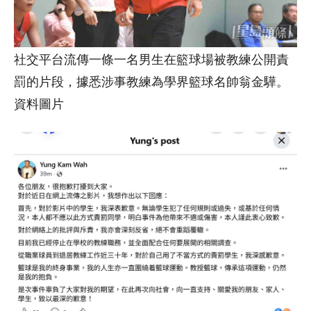
社交平台流傳一條一名男生在籃球場被教練公開責
罰的片段，據悉涉事教練為學界籃球名帥翁金驊。
資料圖片