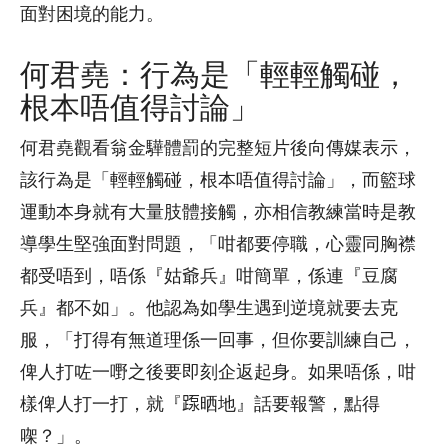
面對困境的能力。
何君堯：行為是「輕輕觸碰，
根本唔值得討論」
何君堯觀看翁金驊體罰的完整短片後向傳媒表示，
該行為是「輕輕觸碰，根本唔值得討論」，而籃球
運動本身就有大量肢體接觸，亦相信教練當時是教
導學生堅強面對問題，「咁都要停職，心靈同胸襟
都受唔到，唔係『姑爺兵』咁簡單，係連『豆腐
兵』都不如」。他認為如學生遇到逆境就要去克
服，「打得有無道理係一回事，但你要訓練自己，
俾人打咗一嘢之後要即刻企返起身。如果唔係，咁
樣俾人打一打，就『𨂽晒地』話要報警，點得
㗎？」。