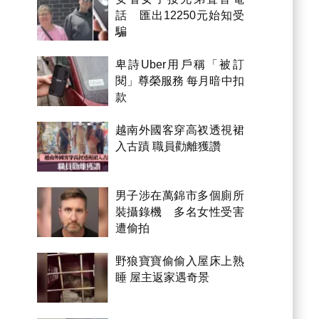
話 匯出12250元始知受
騙
卑詩Uber用戶稱「被訂
閱」尊榮服務 每月暗中扣
款
越南外國客穿高衩透視裙
入古蹟 職員勸離獲讚
男子涉在萬錦市多個廁所
裝攝錄機 多名女性受害
遭偷拍
野狼寶寶偷偷入屋床上熟
睡 屋主返家遇奇景