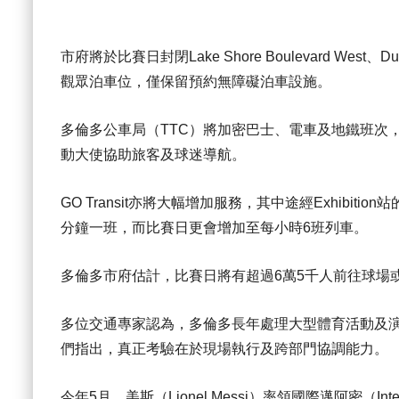
市府將於比賽日封閉Lake Shore Boulevard West、Duf
觀眾泊車位，僅保留預約無障礙泊車設施。
多倫多公車局（TTC）將加密巴士、電車及地鐵班次，並增設
動大使協助旅客及球迷導航。
GO Transit亦將大幅增加服務，其中途經Exhibitio
分鐘一班，而比賽日更會增加至每小時6班列車。
多倫多市府估計，比賽日將有超過6萬5千人前往球場
多位交通專家認為，多倫多長年處理大型體育活動及
們指出，真正考驗在於現場執行及跨部門協調能力。
今年5月，美斯（Lionel Messi）率領國際邁阿密（Inte