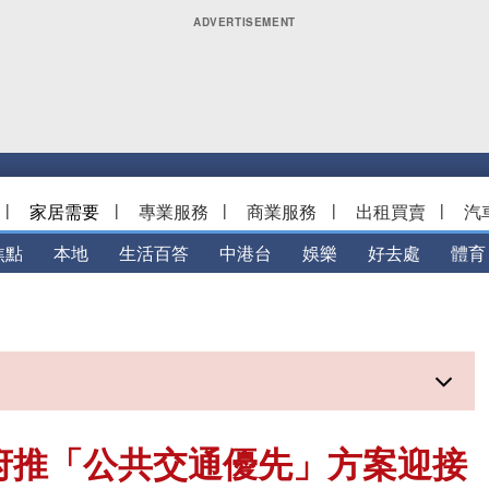
|
家居需要
|
專業服務
|
商業服務
|
出租買賣
|
汽
焦點
本地
生活百答
中港台
娛樂
好去處
體育
市府推「公共交通優先」方案迎接