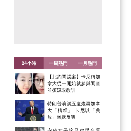
24小時
一周熱門
一月熱門
【北約間諜案】卡尼稱加
拿大從一開始就參與調查
並須汲取教訓
特朗普演講五度炮轟加拿
大「糟糕」 卡尼以「典
故」幽默反譏
安省女子接兄弟聲音電