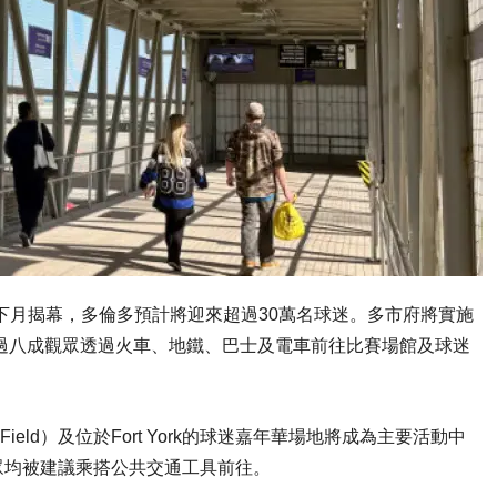
Cup）下月揭幕，多倫多預計將迎來超過30萬名球迷。多市府將實施
，期望超過八成觀眾透過火車、地鐵、巴士及電車前往比賽場館及球迷
O Field）及位於Fort York的球迷嘉年華場地將成為主要活動中
眾均被建議乘搭公共交通工具前往。