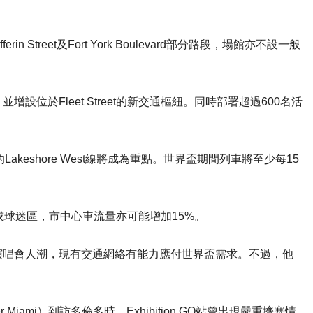
ferin Street及Fort York Boulevard部分路段，場館亦不設一般
位於Fleet Street的新交通樞紐。同時部署超過600名活
n站的Lakeshore West線將成為重點。世界盃期間列車將至少每15
或球迷區，市中心車流量亦可能增加15%。
演唱會人潮，現有交通網絡有能力應付世界盃需求。不過，他
r Miami）到訪多倫多時，Exhibition GO站曾出現嚴重擠塞情