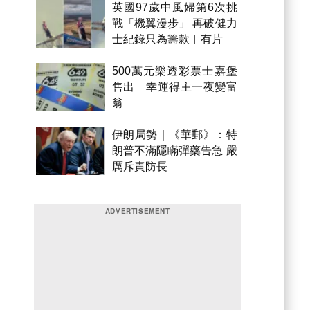
英國97歲中風婦第6次挑
戰「機翼漫步」 再破健力
士紀錄只為籌款︱有片
500萬元樂透彩票士嘉堡
售出 幸運得主一夜變富
翁
伊朗局勢｜《華郵》：特
朗普不滿隱瞞彈藥告急 嚴
厲斥責防長