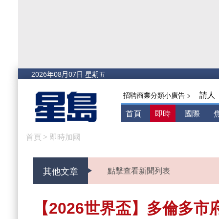
請人
招聘商業分類小廣告 >
首頁
即時
國際
首頁
>
即時加國
其他文章
點擊查看新聞列表
【2026世界盃】多倫多