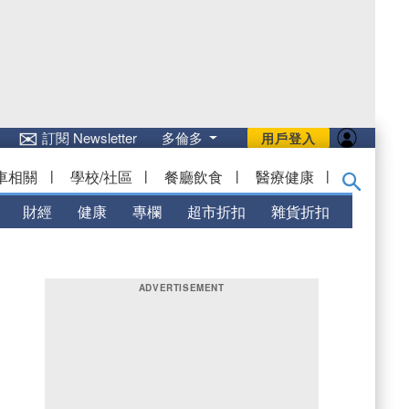
✉
訂閱 Newsletter
多倫多
用戶登入
車相關
|
學校/社區
|
餐廳飲食
|
醫療健康
|
財經
健康
專欄
超市折扣
雜貨折扣