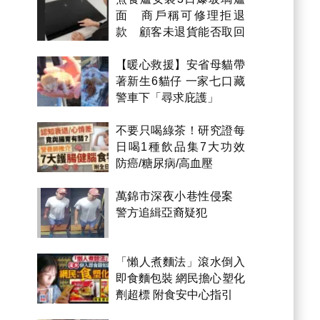
面 商戶稱可修理拒退
款 顧客未退貨能否取回
金錢？
【暖心救援】安省母貓帶
著新生6貓仔 一家七口藏
警車下「尋求庇護」
不要只喝綠茶！研究證每
日喝1種飲品集7大功效
防癌/糖尿病/高血壓
萬錦市深夜小巷性侵案
警方追緝亞裔疑犯
「懶人煮麵法」滾水倒入
即食麵包裝 網民擔心塑化
劑超標 附食安中心指引