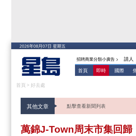
請人
招聘商業分類小廣告 >
首頁
即時
國際
首頁
>
好去處
其他文章
點擊查看新聞列表
萬錦J-Town周末市集回