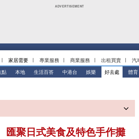
|
家居需要
|
專業服務
|
商業服務
|
出租買賣
|
汽
焦點
本地
生活百答
中港台
娛樂
好去處
體育
歸 匯聚日式美食及特色手作攤