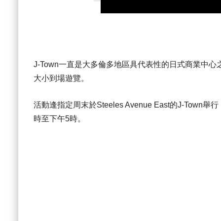
J-Town一直是大多倫多地區具代表性的日式商業中
大小到場遊覽。
活動逢指定周末於Steeles Avenue East的J-
時至下午5時。