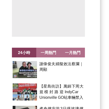
24小時
一周熱門
一月熱門
謝偉俊夫婦擬效法蔡瀾｜
周顯
【星島街訪】萬錦下周大
規模封路迎IndyCar
Unionville GO站車輛禁入
煮食爐安裝3日爆玻璃爐