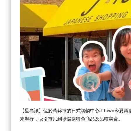
【星島訊】位於萬錦市的日式購物中心J-Town今夏再度舉辦「
末舉行，吸引市民到場選購特色商品及品嚐美食。