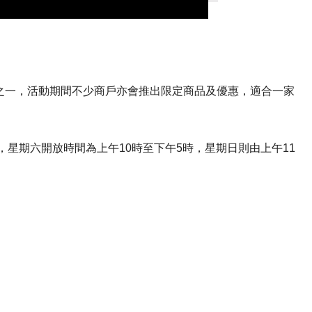
心之一，活動期間不少商戶亦會推出限定商品及優惠，適合一家
Town舉行，星期六開放時間為上午10時至下午5時，星期日則由上午11