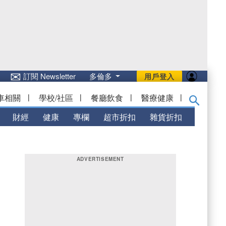
✉
訂閱 Newsletter
多倫多
用戶登入
車相關
|
學校/社區
|
餐廳飲食
|
醫療健康
|
財經
健康
專欄
超市折扣
雜貨折扣