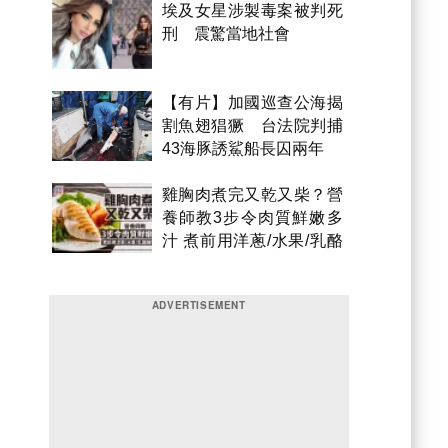
埃及女星涉製毒案被判死
刑 震驚當地社會
【有片】加國巡查公海揭
割魚翅猖獗 台法院判捕
43海豚誘鯊船長囚兩年
雞胸肉煮完又乾又柴？營
養師教3步令肉質鮮嫩多
汁 煮前用洋蔥/水果/乳酪
醃製都得？