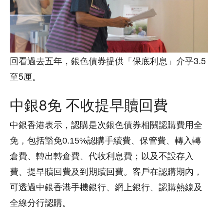
回看過去五年，銀色債券提供「保底利息」介乎3.5
至5厘。
中銀8免 不收提早贖回費
中銀香港表示，認購是次銀色債券相關認購費用全
免，包括豁免0.15%認購手續費、保管費、轉入轉
倉費、轉出轉倉費、代收利息費；以及不設存入
費、提早贖回費及到期贖回費。客戶在認購期內，
可透過中銀香港手機銀行、網上銀行、認購熱線及
全線分行認購。