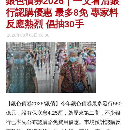
銀色債券2026｜一文看清銀
行認購優惠 最多8免 專家料
反應熱烈 倡抽30手
2026年08月06日 08:30
【銀色債券2026/銀債】今年銀色債券最多發行550
億元，設有保底息4.25厘，為歷來第二高，不少銀
行已率先公布認購豁免費用優惠。市場預計認購反