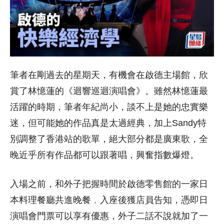
筆者在剛過去的星期天，有機會在啟德主場館，欣
賞了林憶蓮的《迴響巡迴演唱會》。雖然林憶蓮最
活躍的時期，筆者年紀尚小，談不上是她的忠實樂
迷，但可能她的作品真是太過經典，加上Sandy特
別調整了香港站的歌單，絕大部分都是廣東歌，全
晚近乎所有作品都可以跟著唱，興奮指數爆燈。
入場之前，和外子把握時間於啟德零售館的一家日
本料理餐廳共進晚餐﹐入座後獲店員告知，憑即日
演唱會門票可以享有優惠，外子二話不說就加了一