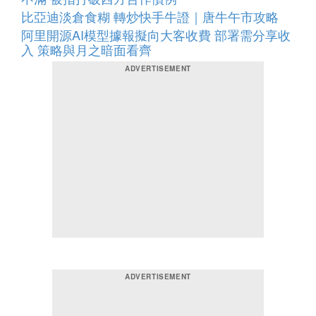
比亞迪淡倉食糊 轉炒快手牛證｜唐牛午市攻略
阿里開源AI模型據報擬向大客收費 部署需分享收
入 策略與月之暗面看齊