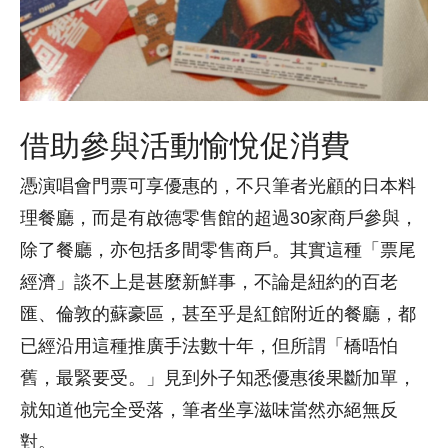
借助參與活動愉悅促消費
憑演唱會門票可享優惠的，不只筆者光顧的日本料
理餐廳，而是有啟德零售館的超過30家商戶參與，
除了餐廳，亦包括多間零售商戶。其實這種「票尾
經濟」談不上是甚麼新鮮事，不論是紐約的百老
匯、倫敦的蘇豪區，甚至乎是紅館附近的餐廳，都
已經沿用這種推廣手法數十年，但所謂「橋唔怕
舊，最緊要受。」見到外子知悉優惠後果斷加單，
就知道他完全受落，筆者坐享滋味當然亦絕無反
對。