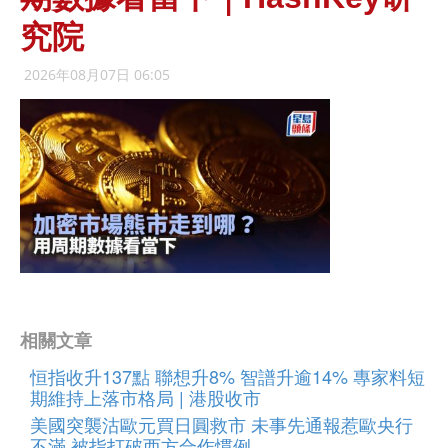
究院
2026年08月07日 06:05
相關文章
恒指收升137點 聯想升8% 智譜升逾14% 專家料短
期維持上落市格局 | 港股收市
美國突襲沽歐元買日圓救市 未事先通報惹歐央行
不滿 被指打破西方合作慣例