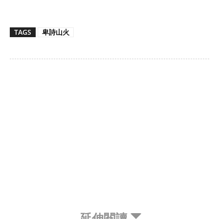
TAGS
卑詩山火
延伸閱讀