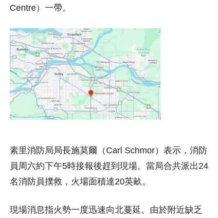
Centre）一帶。
素里消防局局長施莫爾（Carl Schmor）表示，消防
員周六約下午5時接報後趕到現場。當局合共派出24
名消防員撲救，火場面積達20英畝。
現場消息指火勢一度迅速向北蔓延。由於附近缺乏