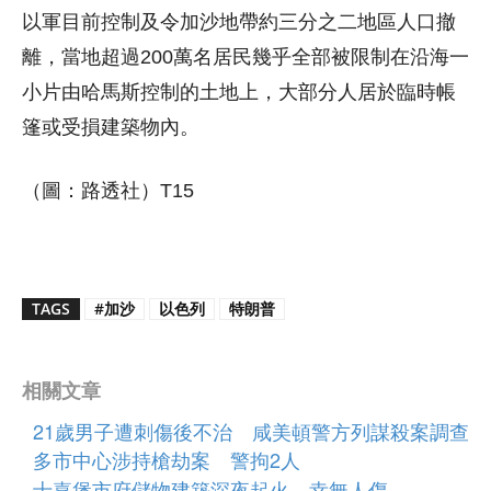
以軍目前控制及令加沙地帶約三分之二地區人口撤
離，當地超過200萬名居民幾乎全部被限制在沿海一
小片由哈馬斯控制的土地上，大部分人居於臨時帳
篷或受損建築物內。
（圖：路透社）T15
TAGS
#加沙
以色列
特朗普
相關文章
21歲男子遭刺傷後不治 咸美頓警方列謀殺案調查
多市中心涉持槍劫案 警拘2人
士嘉堡市府儲物建築深夜起火 幸無人傷