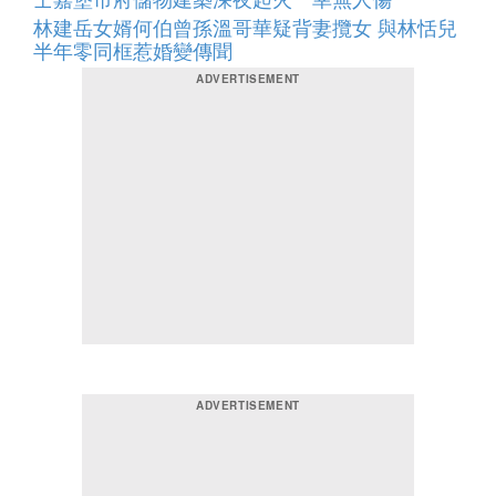
林建岳女婿何伯曾孫溫哥華疑背妻攬女 與林恬兒
半年零同框惹婚變傳聞