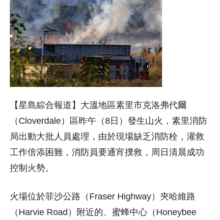
【星島綜合報道】大溫地區素里市克洛弗代爾
（Cloverdale）區昨午（8日）發生山火，素里消防
局出動大批人員處理，由於現場缺乏消防栓，灌救
工作倍添困難，消防員要通宵撲救，周日清晨成功
控制火勢。
火場位於菲沙公路（Fraser Highway）夾哈維路
（Harvie Road）附近的、蜜蜂中心（Honeybee