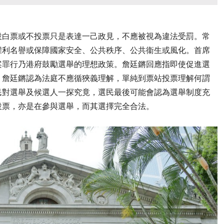
投白票或不投票只是表達一己政見，不應被視為違法受罰。常
權利名譽或保障國家安全、公共秩序、公共衞生或風化。首席
案罪行乃港府鼓勵選舉的理想政策。詹廷鏘回應指即使促進選
。詹廷鏘認為法庭不應循狹義理解，單純到票站投票理解何謂
民對選舉及候選人一探究竟，選民最後可能會認為選舉制度充
投票，亦是在參與選舉，而其選擇完全合法。