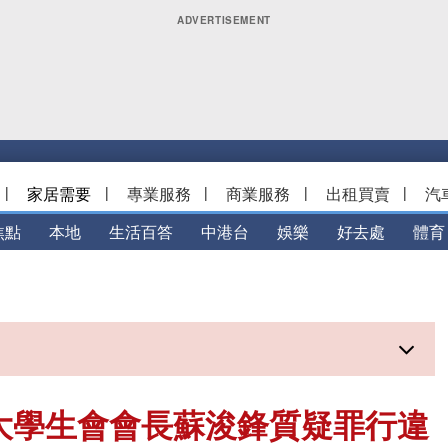
|
家居需要
|
專業服務
|
商業服務
|
出租買賣
|
汽
焦點
本地
生活百答
中港台
娛樂
好去處
體育
大學生會會長蘇浚鋒質疑罪行違