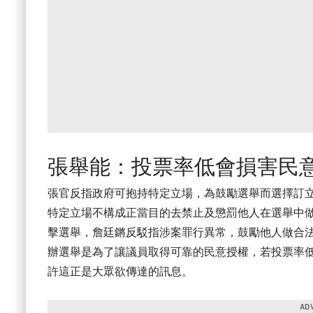
張舉能：投票率低會損害民
張官反指政府可抱持特定立場，為鼓勵選舉而選擇訂
特定立場不構成正當目的去禁止及懲罰他人在選舉中
擊選舉，詹廷鏘反駁指涉案罪行異常，鼓勵他人做合
辦選舉是為了讓議員取得可靠的民意授權，若投票率
許這正是大眾欲傳達的訊息。