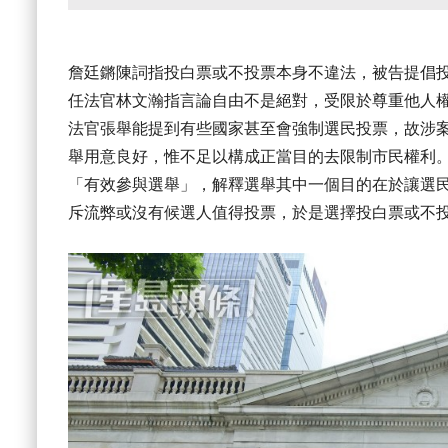
詹廷鏘陳詞指投白票或不投票本身不違法，被告提倡
任法官林文瀚指言論自由不是絕對，受限於尊重他人
法官張舉能提到有些國家甚至會強制選民投票，故涉
舉用意良好，惟不足以構成正當目的去限制市民權利
「有效參與選舉」，解釋選舉其中一個目的在於讓選
斥流弊或沒有候選人值得投票，於是選擇投白票或不