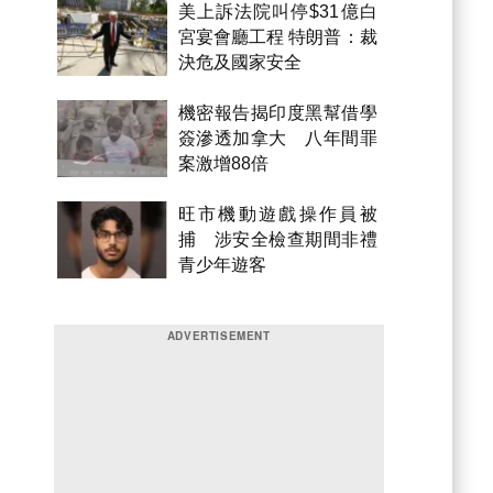
美上訴法院叫停$31億白
宮宴會廳工程 特朗普：裁
決危及國家安全
機密報告揭印度黑幫借學
簽滲透加拿大 八年間罪
案激增88倍
旺市機動遊戲操作員被
捕 涉安全檢查期間非禮
青少年遊客