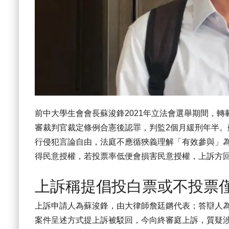
前中大學生會會長蘇浚鋒2021年立法會選舉期間，
審裁判官裁定條例合憲後認罪，判監2個月緩刑年半
行侵犯言論自由，法庭不應循狹義理解「有效參與」
得民意授權，若投票率低便會損害民意授權，上訴方
上訴稱提倡投白票或不投票
上訴申請人為蘇浚鋒，由大律師詹廷鏘代表；答辯人
案件呈述方式提上訴被駁回，今向終審庭上訴，質疑