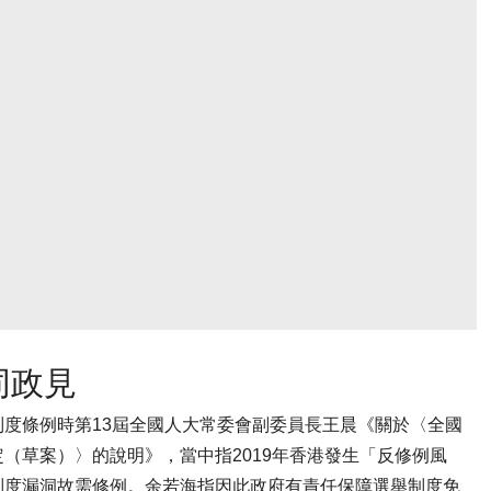
同政見
度條例時第13屆全國人大常委會副委員長王晨《關於〈全國
（草案）〉的說明》，當中指2019年香港發生「反修例風
制度漏洞故需修例。余若海指因此政府有責任保障選舉制度免