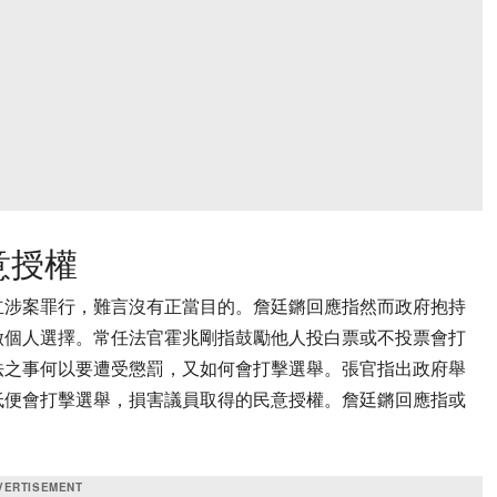
意授權
立涉案罪行，難言沒有正當目的。詹廷鏘回應指然而政府抱持
做個人選擇。常任法官霍兆剛指鼓勵他人投白票或不投票會打
法之事何以要遭受懲罰，又如何會打擊選舉。張官指出政府舉
低便會打擊選舉，損害議員取得的民意授權。詹廷鏘回應指或