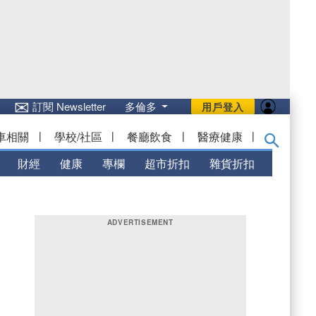
✉
訂閱 Newsletter
多倫多
用戶登入
車相關
|
學校/社區
|
餐廳飲食
|
醫療健康
|
財經
健康
專欄
超市折扣
雜貨折扣