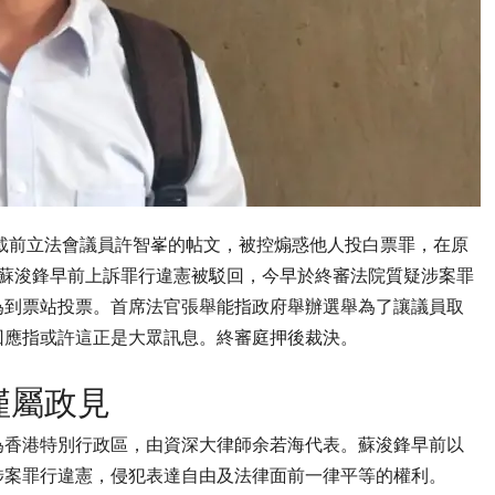
轉載前立法會議員許智峯的帖文，被控煽惑他人投白票罪，在原
。蘇浚鋒早前上訴罪行違憲被駁回，今早於終審法院質疑涉案罪
為到票站投票。首席法官張舉能指政府舉辦選舉為了讓議員取
回應指或許這正是大眾訊息。終審庭押後裁決。
僅屬政見
為香港特別行政區，由資深大律師余若海代表。蘇浚鋒早前以
涉案罪行違憲，侵犯表達自由及法律面前一律平等的權利。