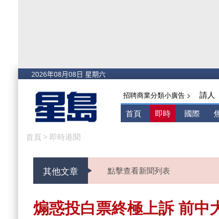
請人
招聘商業分類小廣告 >
首頁
即時
國際
首頁
>
即時港聞
其他文章
點擊查看新聞列表
煽惑投白票終極上訴 前中