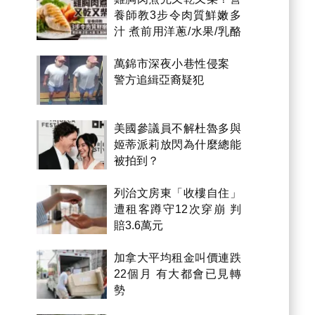
養師教3步令肉質鮮嫩多
汁 煮前用洋蔥/水果/乳酪
醃製都得？
萬錦市深夜小巷性侵案
警方追緝亞裔疑犯
美國參議員不解杜魯多與
姬蒂派莉放閃為什麼總能
被拍到？
列治文房東「收樓自住」
遭租客蹲守12次穿崩 判
賠3.6萬元
加拿大平均租金叫價連跌
22個月 有大都會已見轉
勢