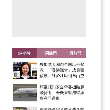
24小時
一周熱門
一月熱門
獲加拿大和聯合國出手營
救 「香港議會」成員張
信燕：終於呼吸到自由空
氣！
頑童拒扣安全帶客機臨起
飛折返 全機乘客滯留維
多利亞過夜
雞胸肉煮完又乾又柴？營