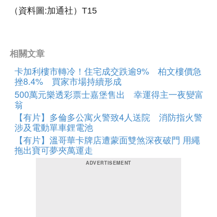
（資料圖:加通社）T15
相關文章
卡加利樓市轉冷！住宅成交跌逾9% 柏文樓價急
挫8.4% 買家市場持續形成
500萬元樂透彩票士嘉堡售出 幸運得主一夜變富
翁
【有片】多倫多公寓火警致4人送院 消防指火警
涉及電動單車鋰電池
【有片】溫哥華卡牌店遭蒙面雙煞深夜破門 用繩
拖出寶可夢夾萬運走