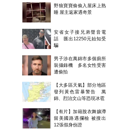
野狼寶寶偷偷入屋床上熟
睡 屋主返家遇奇景
安省女子接兄弟聲音電
話 匯出12250元始知受
騙
男子涉在萬錦市多個廁所
裝攝錄機 多名女性受害
遭偷拍
【大多區天氣】部分地區
發列黃色雷暴警告 萬
錦、烈治文山等恐現冰雹
【有片】加籍脫衣舞孃滯
留美國路遇攔檢 被搜出
12張假身份證