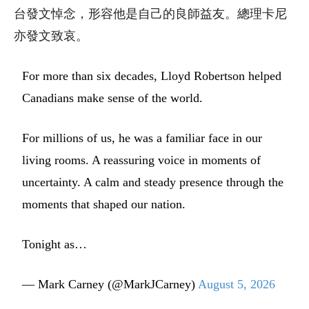
台發文悼念，形容他是自己的良師益友。總理卡尼
亦發文致哀。
For more than six decades, Lloyd Robertson helped
Canadians make sense of the world.
For millions of us, he was a familiar face in our
living rooms. A reassuring voice in moments of
uncertainty. A calm and steady presence through the
moments that shaped our nation.
Tonight as…
— Mark Carney (@MarkJCarney)
August 5, 2026