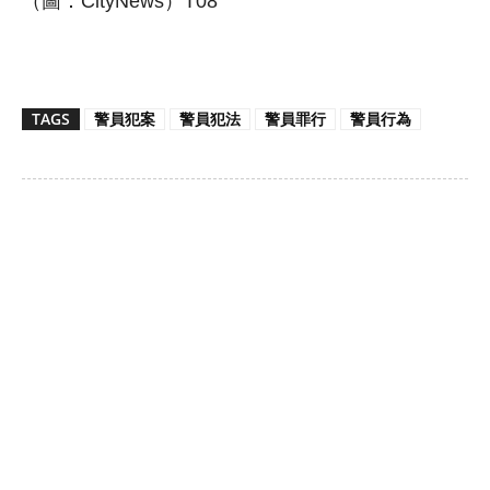
（圖：CityNews）T08
TAGS
警員犯案
警員犯法
警員罪行
警員行為