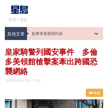
首頁
>
焦點
其他文章
點擊查看新聞列表
皇家騎警列國安事件 多倫
多美領館槍擊案牽出跨國恐
襲網絡
2026年05月19日 15:45
舉報