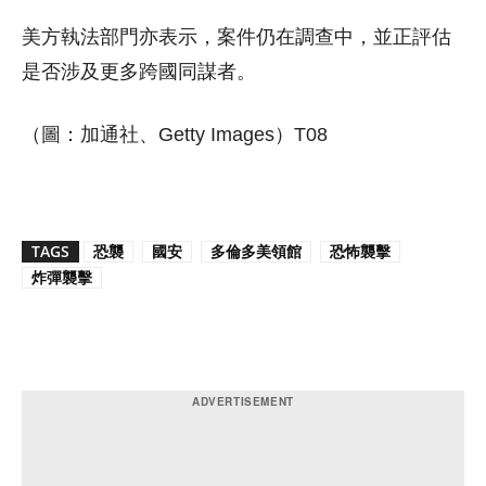
美方執法部門亦表示，案件仍在調查中，並正評估
是否涉及更多跨國同謀者。
（圖：加通社、Getty Images）T08
TAGS
恐襲
國安
多倫多美領館
恐怖襲擊
炸彈襲擊