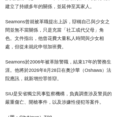
建立了持續多年的關係，並延伸至其家人。
Seamons曾就被革職提出上訴，辯稱自己與少女之
間並無不當關係，只是充當「社工或代父母」角
色。文件指出，他曾花費大量私人時間與少女相
處，但從未就此申領加班費。
Seamons於2006年被革除警職，結束17年的警務生
涯。他將於2026年8月28日在奧沙華（Oshawa）法
院應訊，就新增控罪答辯。
SIU是安省獨立民事監察機構，負責調查涉及警員的
嚴重傷亡、開槍事件，以及涉嫌性侵犯等案件。