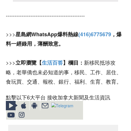
---------------------------------------------
>>>
星島網WhatsApp爆料熱線
(416)6775679
，爆
料一經錄用，薄酬致意。
>>>
新移民抵埗攻
立即瀏覽【
生活百答
】欄目：
略，老華僑也未必知道的事，移民、工作、居住、
食玩買、交通、報稅、銀行、福利、生育、教育。
點擊以下6大平台 接收加拿大新聞及生活資訊