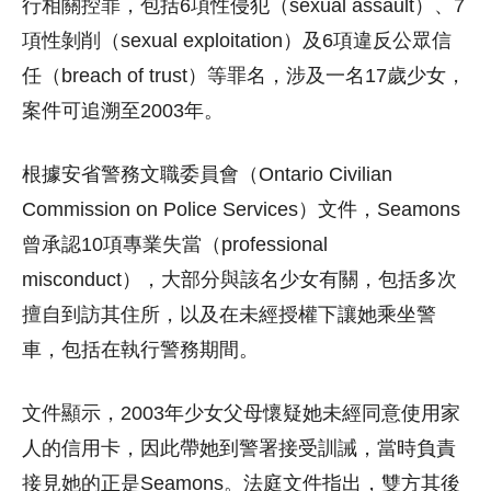
行相關控罪，包括6項性侵犯（sexual assault）、7
項性剝削（sexual exploitation）及6項違反公眾信
任（breach of trust）等罪名，涉及一名17歲少女，
案件可追溯至2003年。
根據安省警務文職委員會（Ontario Civilian
Commission on Police Services）文件，Seamons
曾承認10項專業失當（professional
misconduct），大部分與該名少女有關，包括多次
擅自到訪其住所，以及在未經授權下讓她乘坐警
車，包括在執行警務期間。
文件顯示，2003年少女父母懷疑她未經同意使用家
人的信用卡，因此帶她到警署接受訓誡，當時負責
接見她的正是Seamons。法庭文件指出，雙方其後