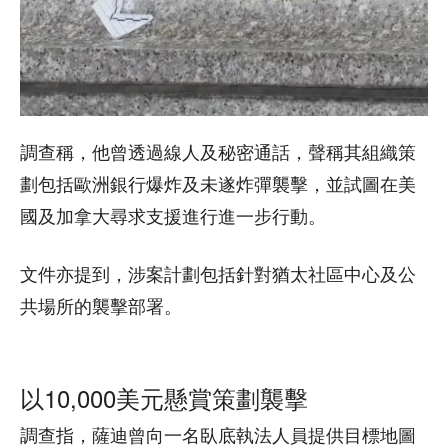
調查稱，他曾透過線人及秘密通話，聲稱其組織策
劃包括歐洲銀行爆炸及未遂炸彈襲擊，並試圖在美
國及加拿大尋求支援進行進一步行動。
文件亦提到，涉案計劃包括針對猶太社區中心及公
共場所的襲擊部署。
以10,000美元懸賞策劃襲擊
調查指，薩迪曾向一名臥底執法人員提供目標地圖