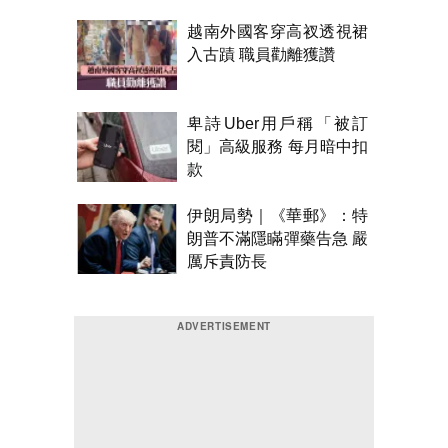
越南外國客穿高衩透視裙
入古蹟 職員勸離獲讚
卑詩Uber用戶稱「被訂
閱」高級服務 每月暗中扣
款
伊朗局勢｜《華郵》：特
朗普不滿隱瞞彈藥告急 嚴
厲斥責防長