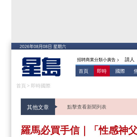
請人
招聘商業分類小廣告 >
首頁
即時
國際
首頁
>
即時國際
其他文章
點擊查看新聞列表
羅馬必買手信｜「性感神父