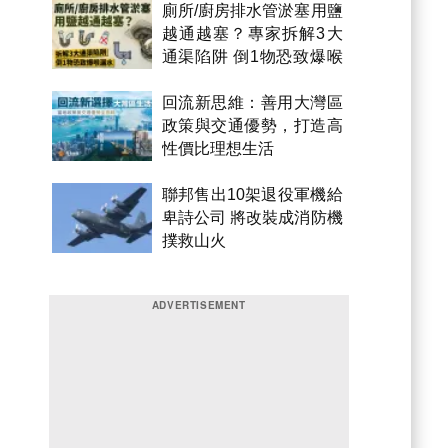
廁所/廚房排水管淤塞用鹽
越通越塞？專家拆解3大
通渠陷阱 倒1物恐致爆喉
漏水
回流新思維：善用大灣區
政策與交通優勢，打造高
性價比理想生活
聯邦售出10架退役軍機給
卑詩公司 將改裝成消防機
撲救山火