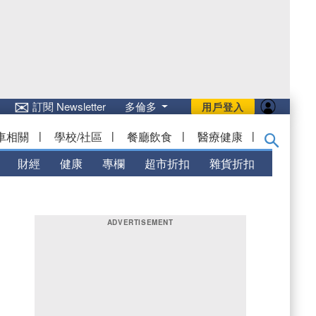
✉
訂閱 Newsletter
多倫多
用戶登入
車相關
|
學校/社區
|
餐廳飲食
|
醫療健康
|
財經
健康
專欄
超市折扣
雜貨折扣