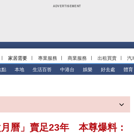
|
家居需要
|
專業服務
|
商業服務
|
出租買賣
|
汽
焦點
本地
生活百答
中港台
娛樂
好去處
體育
月曆」賣足23年 本尊爆料：