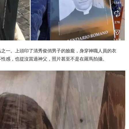
品之一。上頭印了清秀俊俏男子的臉龐，身穿神職人員的衣
不性感，也從沒當過神父，照片甚至不是在羅馬拍攝。