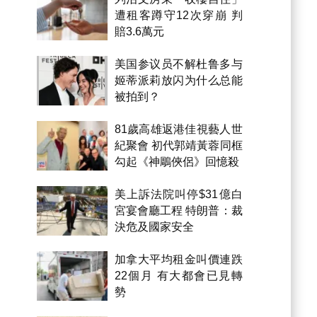
遭租客蹲守12次穿崩 判
賠3.6萬元
美国参议员不解杜鲁多与
姬蒂派莉放闪为什么总能
被拍到？
81歲高雄返港佳視藝人世
紀聚會 初代郭靖黃蓉同框
勾起《神鵰俠侶》回憶殺
美上訴法院叫停$31億白
宮宴會廳工程 特朗普：裁
決危及國家安全
加拿大平均租金叫價連跌
22個月 有大都會已見轉
勢