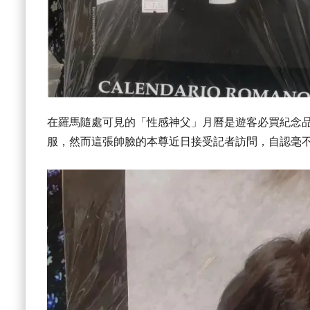
在羅馬隨處可見的「性感神父」月曆是遊客必買紀念
服，然而這張帥臉的本尊近日接受記者訪問，自認毫