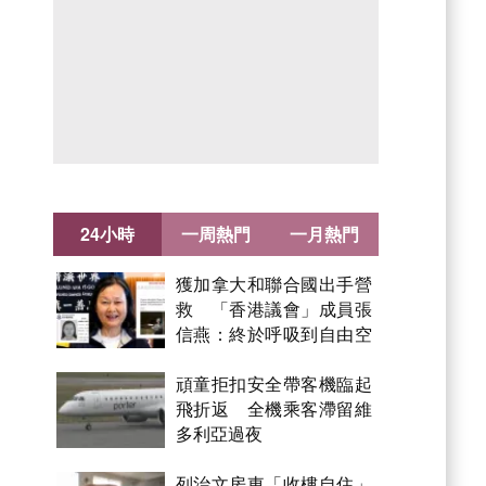
24小時
一周熱門
一月熱門
獲加拿大和聯合國出手營
救 「香港議會」成員張
信燕：終於呼吸到自由空
氣！
頑童拒扣安全帶客機臨起
飛折返 全機乘客滯留維
多利亞過夜
列治文房東「收樓自住」