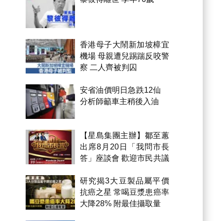
香港母子大鬧新加坡樟宜
機場 母親遭兒踢踹反咬警
察 二人齊被判囚
安省油價明日急跌12仙
分析師籲車主稍後入油
【星島集團主辦】鄒至蕙
出席8月20日「我問市長
答」座談會 歡迎市民共議
市政
研究揭3大豆製品屬平價
抗癌之星 常喝豆漿患癌率
大降28% 附最佳攝取量