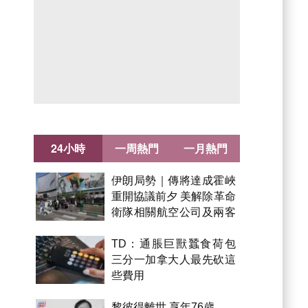
24小時
一周熱門
一月熱門
伊朗局勢｜傳將達成霍峽
重開協議前夕 美解除革命
衛隊相關航空公司及兩客
機制裁
TD：通脹巨獸蠶食荷包
三分一加拿大人最先砍這
些費用
黎彼得離世 享年76歲