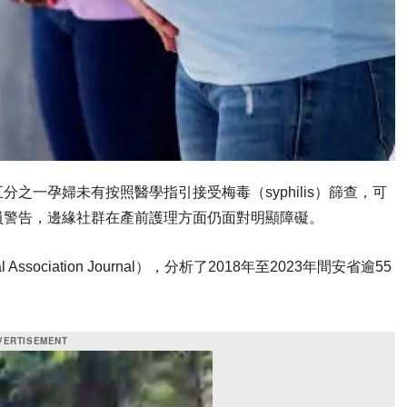
之一孕婦未有按照醫學指引接受梅毒（syphilis）篩查，可
員警告，邊緣社群在產前護理方面仍面對明顯障礙。
ssociation Journal），分析了2018年至2023年間安省逾55