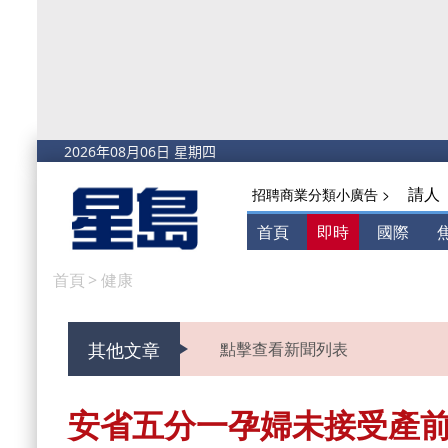
請人
招聘商業分類小廣告 >
首頁
即時
國際
首頁
>
健康
其他文章
點擊查看新聞列表
安省五分一孕婦未接受產前