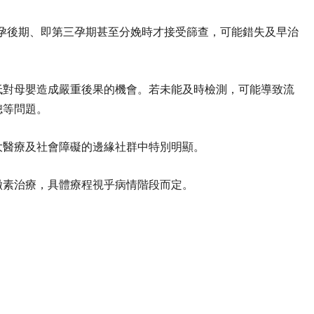
懷孕後期、即第三孕期甚至分娩時才接受篩查，可能錯失及早治
低對母嬰造成嚴重後果的機會。若未能及時檢測，可能導致流
聰等問題。
大醫療及社會障礙的邊緣社群中特別明顯。
黴素治療，具體療程視乎病情階段而定。