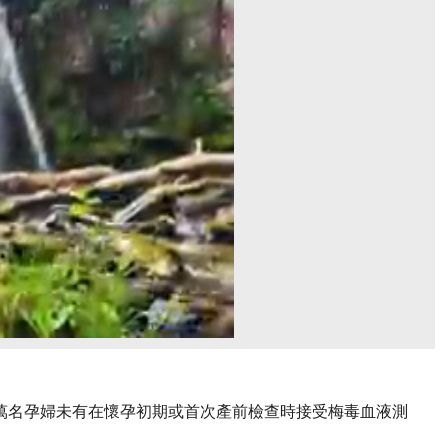
4.4萬名孕婦未有在懷孕初期或首次產前檢查時接受梅毒血液測