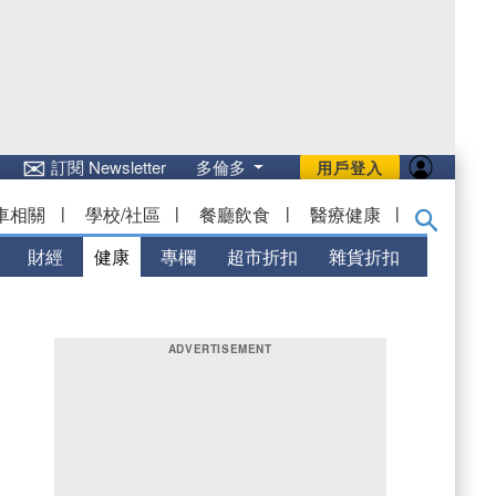
✉
訂閱 Newsletter
多倫多
用戶登入
車相關
|
學校/社區
|
餐廳飲食
|
醫療健康
|
財經
健康
專欄
超市折扣
雜貨折扣