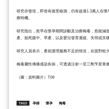
研究亦發現，即使有接受檢測，仍有超過1.3萬人在
療時機。
研究指出，愈早在懷孕期間診斷及治療梅毒，愈能減
產、胎死腹中、早產，以及嬰兒發育遲緩、失明或失
研究人員表示，產前護理服務不足的情況，在面對較
梅毒屬性傳播感染疾病，可透過注射一至三劑苄星青
（圖：資料圖片）T08
TAGS
孕婦
懷孕
梅毒