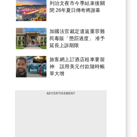
列治文夜市今季結束後關
閉 26年夏日傳奇將謝幕
加國法官裁定遣返重罪難
民毒販「懲罰過度」 准予
延長上訴期限
旅客網上訂酒店租車要留
神 誤用美元付款隨時帳
單大增