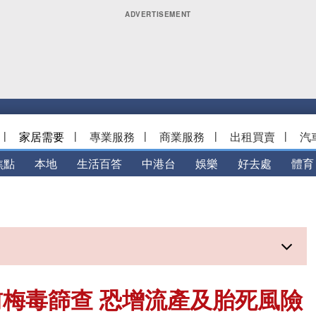
|
家居需要
|
專業服務
|
商業服務
|
出租買賣
|
汽
焦點
本地
生活百答
中港台
娛樂
好去處
體育
梅毒篩查 恐增流產及胎死風險