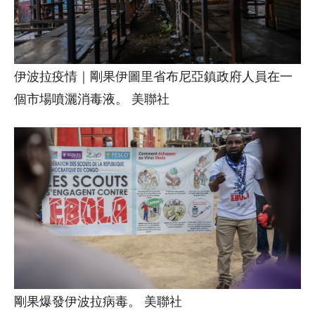
伊波拉疫情｜剛果伊圖里省布尼亞鎮政府人員在一
個市場噴灑消毒液。 美聯社
剛果爆發伊波拉病毒。 美聯社