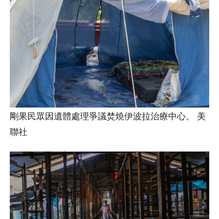
剛果民眾因遺體處理爭議焚燒伊波拉治療中心。 美
聯社