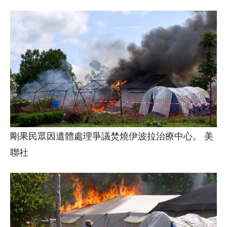
剛果民眾因遺體處理爭議焚燒伊波拉治療中心。 美
聯社