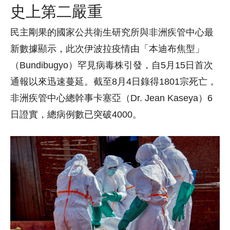
史上第二嚴重
民主剛果的國家公共衛生研究所與非洲疾管中心最
新數據顯示，此次伊波拉疫情由「本迪布焦型」
（Bundibugyo）罕見病毒株引發，自5月15日首次
通報以來迅速蔓延。截至8月4日錄得1801宗死亡，
非洲疾管中心總幹事卡塞亞（Dr. Jean Kaseya）6
日證實，總病例數已突破4000。