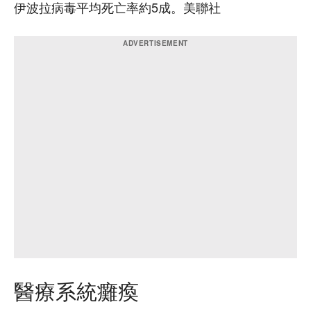
伊波拉病毒平均死亡率約5成。美聯社
醫療系統癱瘓