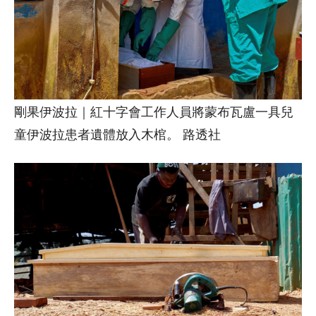
剛果伊波拉｜紅十字會工作人員將蒙布瓦盧一具兒
童伊波拉患者遺體放入木棺。 路透社