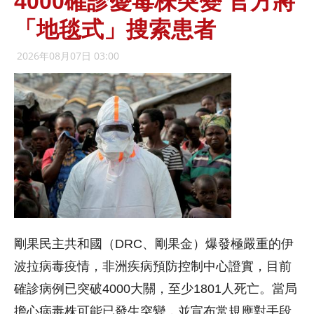
4000確診憂毒株突變 官方將
「地毯式」搜索患者
2026年08月07日 03:00
剛果民主共和國（DRC、剛果金）爆發極嚴重的伊
波拉病毒疫情，非洲疾病預防控制中心證實，目前
確診病例已突破4000大關，至少1801人死亡。當局
擔心病毒株可能已發生突變，並宣布常規應對手段