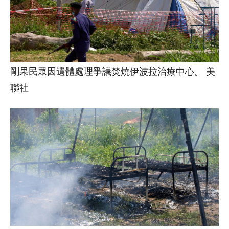
剛果民眾因遺體處理爭議焚燒伊波拉治療中心。 美
聯社