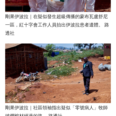
剛果伊波拉｜在疑似發生超級傳播的蒙布瓦盧舒尼
一區，紅十字會工作人員抬出伊波拉患者遺體。 路
透社
剛果伊波拉｜社區領袖指出疑似「零號病人」牧師
破爛棺材經過的路。 路透社