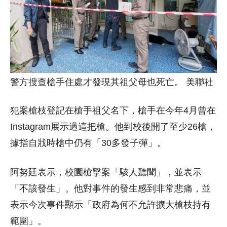
警方搜查槍手住處才發現其祖父母也死亡。 美聯社
犯案槍枝​​登記在槍手祖父名下，槍手在今年4月曾在
Instagram展示過這把槍。他到校後開了至少26槍，
據指自戕時槍中仍有「30多發子彈」。
阿努廷表示，校園槍擊案「駭人聽聞」，並表示
「不該發生」。他對事件的發生感到非常悲痛，並
表示今次事件顯示「政府為何不允許擴大槍枝持有
範圍」。