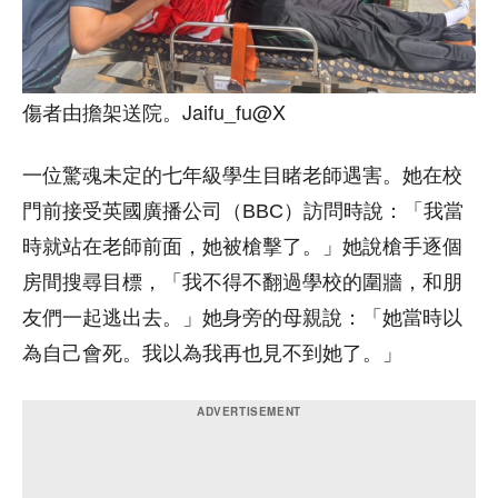
傷者由擔架送院。Jaifu_fu@X
一位驚魂未定的七年級學生目睹老師遇害。她在校
門前接受英國廣播公司（BBC）訪問時說：「我當
時就站在老師前面，她被槍擊了。」她說槍手逐個
房間搜尋目標，「我不得不翻過學校的圍牆，和朋
友們一起逃出去。」她身旁的母親說：「她當時以
為自己會死。我以為我再也見不到她了。」