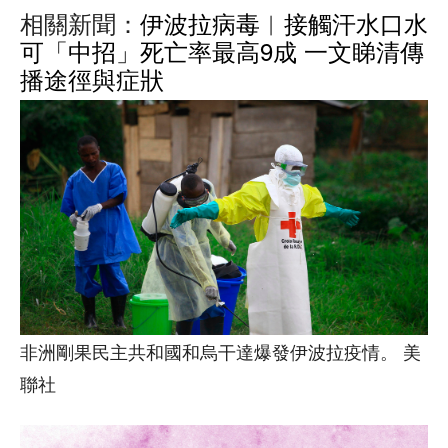
相關新聞：
伊波拉病毒︱接觸汗水口水
可「中招」死亡率最高9成 一文睇清傳
播途徑與症狀
非洲剛果民主共和國和烏干達爆發伊波拉疫情。 美
聯社