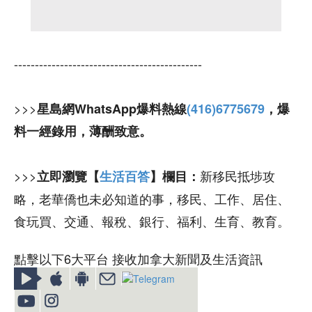
---------------------------------------------
>>>
星島網WhatsApp爆料熱線
(416)6775679
，爆
料一經錄用，薄酬致意。
>>>
新移民抵埗攻
立即瀏覽【
生活百答
】欄目：
略，老華僑也未必知道的事，移民、工作、居住、
食玩買、交通、報稅、銀行、福利、生育、教育。
點擊以下6大平台 接收加拿大新聞及生活資訊