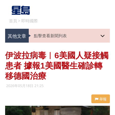
首頁
>
即時國際
其他文章
點擊查看新聞列表
伊波拉病毒︱6美國人疑接觸
患者 據報1美國醫生確診轉
移德國治療
2026年05月18日 21:25
舉報