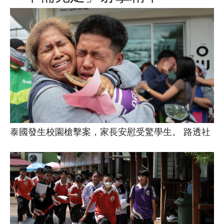
泰國發生校園槍擊案，家長安慰受驚學生。 路透社