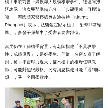
槍手事發前曾上網搜尋大規模槍擊事件。總理阿努
廷表示，這次襲擊準備充分，「步驟明確，目標清
晰」。泰國國家警察總長吉迪拉特（Kittiratt
Phanphet）表示，法醫鑑定顯示槍手「射擊非常精
準」，多發子彈擊中了受害者要害部位。
當局仍在了解槍手背景，有老師指他「不具攻擊
性，成績優異」，是好學生。但從一名密友處了解
到，槍手學習壓力過大，據悉槍手的祖母任職教
師，可能對他很嚴格。另有消息指他可能「遇到麻
煩」，受一名同學欺凌。