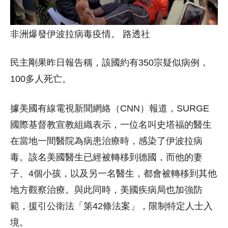
非洲爆發伊波拉病毒疫情。 路透社
民主剛果昨日報告稱，該國約有350宗疑似病例，
100多人死亡。
據美國有線電視新聞網絡（CNN）報道，SURGE
國際基督教宣教組織表示，一位名叫史塔福的醫生
在當地一間醫院為病患治療時，感染了伊波拉病
毒。該名美國醫生已經被轉移到德國，而他的妻
子、4個小孩，以及另一名醫生，都會被轉移到其他
地方觀察治療。與此同時，美國疾病局也加強防
範，援引公衛法「第42條法案」，限制特定人士入
境。