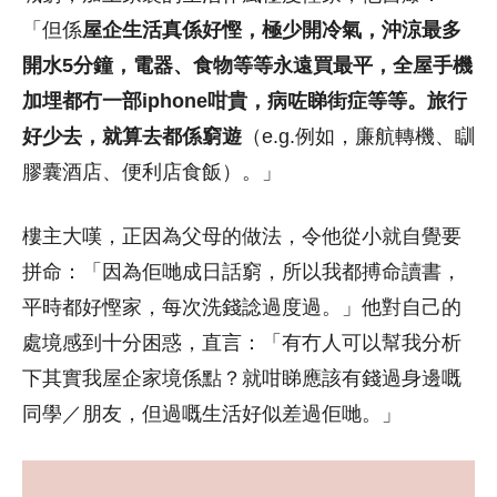
「但係
屋企生活真係好慳，極少開冷氣，沖涼最多
開水5分鐘，電器、食物等等永遠買最平，全屋手機
加埋都冇一部iphone咁貴，病咗睇街症等等。旅行
好少去，就算去都係窮遊
（e.g.例如，廉航轉機、瞓
膠囊酒店、便利店食飯）。」
樓主大嘆，正因為父母的做法，令他從小就自覺要
拼命：「因為佢哋成日話窮，所以我都搏命讀書，
平時都好慳家，每次洗錢諗過度過。」他對自己的
處境感到十分困惑，直言：「有冇人可以幫我分析
下其實我屋企家境係點？就咁睇應該有錢過身邊嘅
同學／朋友，但過嘅生活好似差過佢哋。」