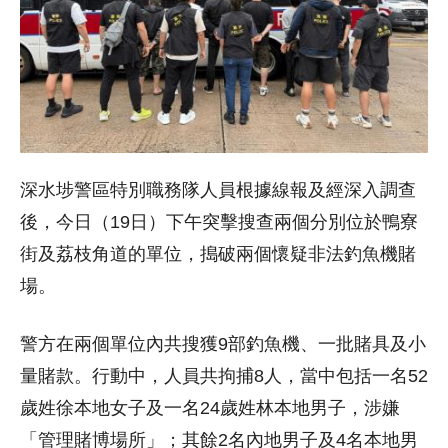
深水埗警區特別職務隊人員根據線報及經深入調查
後，今日（19日）下午突擊搜查兩個分別位於鴨寮
街及荔枝角道的單位，搗破兩個懷疑非法釣魚機賭
場。
警方在兩個單位內共搜獲9部釣魚機、一批賭具及小
量賭款。行動中，人員共拘捕8人，當中包括一名52
歲姓徐本地女子及一名24歲姓林本地男子，涉嫌
「管理賭博場所」；其餘2名內地男子及4名本地男