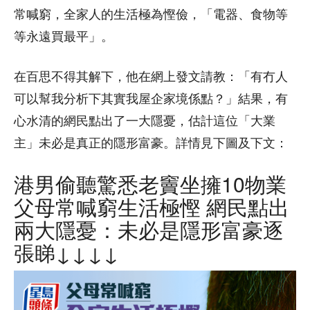
常喊窮，全家人的生活極為慳儉，「電器、食物等
等永遠買最平」。
在百思不得其解下，他在網上發文請教：「有冇人
可以幫我分析下其實我屋企家境係點？」結果，有
心水清的網民點出了一大隱憂，估計這位「大業
主」未必是真正的隱形富豪。詳情見下圖及下文：
港男偷聽驚悉老竇坐擁10物業
父母常喊窮生活極慳 網民點出
兩大隱憂：未必是隱形富豪逐
張睇↓↓↓↓