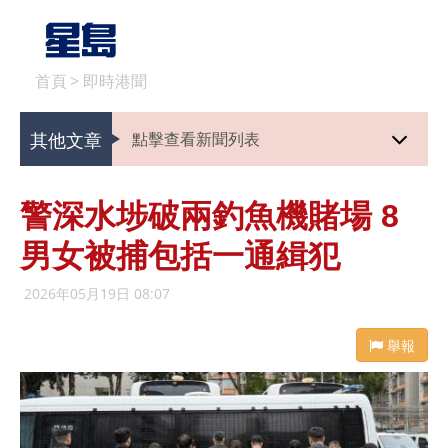
首頁
>
即時港聞
其他文章
點擊查看新聞列表
警深水埗破兩釣魚機賭場 8
男女被捕包括一通緝犯
2026年05月19日 08:07
舉報