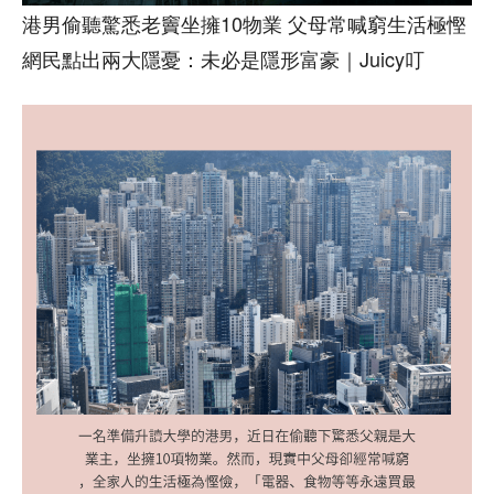
港男偷聽驚悉老竇坐擁10物業 父母常喊窮生活極慳
網民點出兩大隱憂：未必是隱形富豪｜Juicy叮