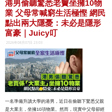
港男偷聽驚悉老竇坐擁10物
業 父母常喊窮生活極慳 網民
點出兩大隱憂：未必是隱形
富豪｜Juicy叮
2026年08月07日 23:03
一名準備升讀大學的港男，近日在偷聽下驚悉父親
是大業主，坐擁10項物業。然而，現實中父母卻經