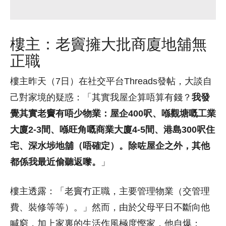
樓主：老竇擁大批商廈地舖無
正職
樓主昨天（7日）在社交平台Threads發帖，大談自
己對家境的疑惑：「其實我屋企算唔算有錢？
我發
覺其實老竇有唔少物業：屋企400呎、喺觀塘嘅工業
大廈2-3間、喺旺角嘅商業大廈4-5間、港島300呎住
宅、深水埗地舖（唔確定）。除咗屋企之外，其他
都係我最近偷聽返嚟。
」
樓主透露：「老竇冇正職，主要管理物業（交管理
費、裝修等等）。」然而，由於父母平日不斷向他
喊窮，加上家裏的生活作風極度慳家，他自爆：