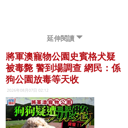
延伸閱讀
將軍澳寵物公園史賓格犬疑
被毒斃 警到場調查 網民：係
狗公園放毒等天收
2026年08月07日 02:12