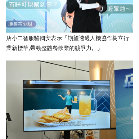
店小二智服駱國安表示「期望透過人機協作樹立行
業新標竿,帶動整體餐飲業的競爭力。」