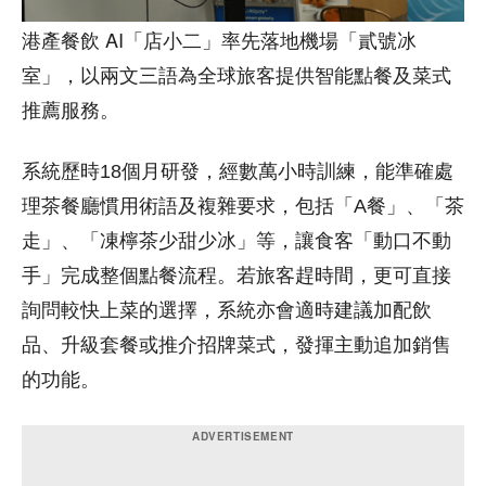
港產餐飲 AI「店小二」率先落地機場「貳號冰
室」，以兩文三語為全球旅客提供智能點餐及菜式
推薦服務。
系統歷時18個月研發，經數萬小時訓練，能準確處
理茶餐廳慣用術語及複雜要求，包括「A餐」、「茶
走」、「凍檸茶少甜少冰」等，讓食客「動口不動
手」完成整個點餐流程。若旅客趕時間，更可直接
詢問較快上菜的選擇，系統亦會適時建議加配飲
品、升級套餐或推介招牌菜式，發揮主動追加銷售
的功能。