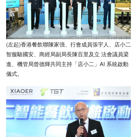
(左起)香港餐飲聯陳家强、行會成員張宇人、店小二
智服駱國安、商經局副局長陳百里及立 法會議員梁
進、機管局曾德輝共同主持「店小二」AI 系統啟動
儀式。