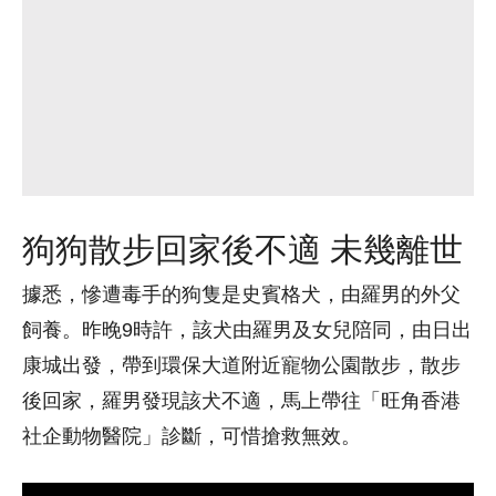
狗狗散步回家後不適 未幾離世
據悉，慘遭毒手的狗隻是史賓格犬，由羅男的外父
飼養。昨晚9時許，該犬由羅男及女兒陪同，由日出
康城出發，帶到環保大道附近寵物公園散步，散步
後回家，羅男發現該犬不適，馬上帶往「旺角香港
社企動物醫院」診斷，可惜搶救無效。