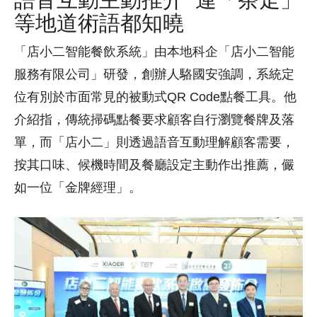
等地道術語都知曉
「店小二智能餐飲系統」由本地科企「店小二智能
服務有限公司」研發，創辦人駱國安強調，系統定
位有別於市面常見的被動式QR Code點餐工具。他
介紹指，傳統掃碼點餐要求顧客自行瀏覽餐牌及落
單，而「店小二」則透過語音互動理解顧客需要，
按其口味、候機時間及餐廳設定主動作出推薦，儼
如一位「金牌經理」。