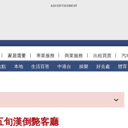
|
家居需要
|
專業服務
|
商業服務
|
出租買賣
|
汽
焦點
本地
生活百答
中港台
娛樂
好去處
體育
五旬漢倒斃客廳