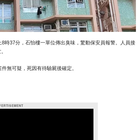
上8時37分，石怡樓一單位傳出臭味，驚動保安員報警。人員接
亡。
案件無可疑，死因有待驗屍後確定。