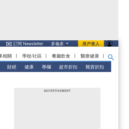
✉
訂閱 Newsletter
多倫多
用戶登入
車相關
|
學校/社區
|
餐廳飲食
|
醫療健康
|
財經
健康
專欄
超市折扣
雜貨折扣