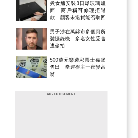
煮食爐安裝3日爆玻璃爐
面 商戶稱可修理拒退
款 顧客未退貨能否取回
金錢？
男子涉在萬錦市多個廁所
裝攝錄機 多名女性受害
遭偷拍
500萬元樂透彩票士嘉堡
售出 幸運得主一夜變富
翁