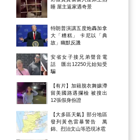
睡 屋主返家遇奇景
特朗普演講五度炮轟加拿
大「糟糕」 卡尼以「典
故」幽默反譏
安省女子接兄弟聲音電
話 匯出12250元始知受
騙
【有片】加籍脫衣舞孃滯
留美國路遇攔檢 被搜出
12張假身份證
【大多區天氣】部分地區
發列黃色雷暴警告 萬
錦、烈治文山等恐現冰雹