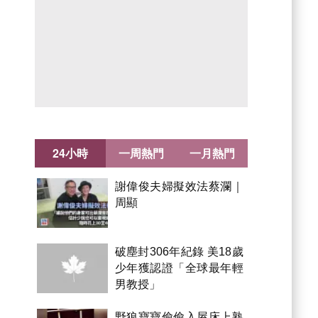
24小時
一周熱門
一月熱門
謝偉俊夫婦擬效法蔡瀾｜
周顯
破塵封306年紀錄 美18歲
少年獲認證「全球最年輕
男教授」
野狼寶寶偷偷入屋床上熟