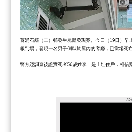
葵涌石籬（二）邨發生屍體發現案。今日（19日）早
報到場，發現一名男子倒臥於屋內的客廳，已當場死
警方經調查後證實死者56歲姓李，是上址住戶，相信