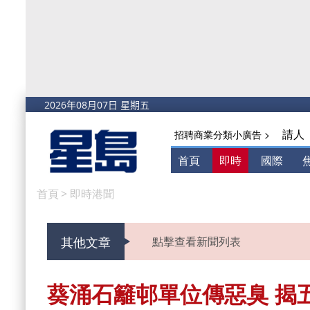
請人
招聘商業分類小廣告 >
首頁
即時
國際
首頁
>
即時港聞
其他文章
點擊查看新聞列表
葵涌石籬邨單位傳惡臭 揭