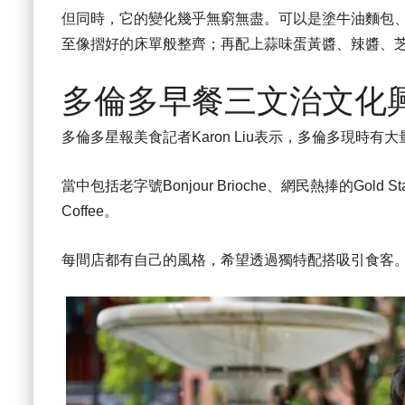
但同時，它的變化幾乎無窮無盡。可以是塗牛油麵包、
至像摺好的床單般整齊；再配上蒜味蛋黃醬、辣醬、
多倫多早餐三文治文化
多倫多星報美食記者Karon Liu表示，多倫多現時
當中包括老字號Bonjour Brioche、網民熱捧的Gold Sta
Coffee。
每間店都有自己的風格，希望透過獨特配搭吸引食客。因此