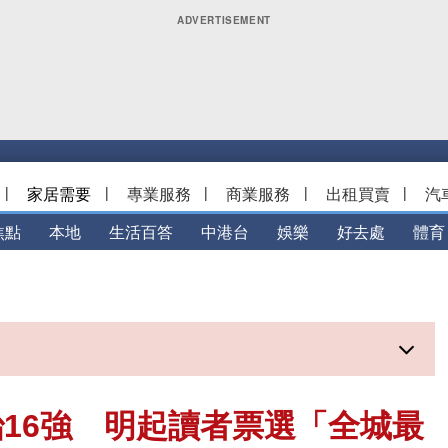
|
家居需要
|
專業服務
|
商業服務
|
出租買賣
|
汽
焦點
本地
生活百答
中港台
娛樂
好去處
體育
16強 明起讀者票選「全城最