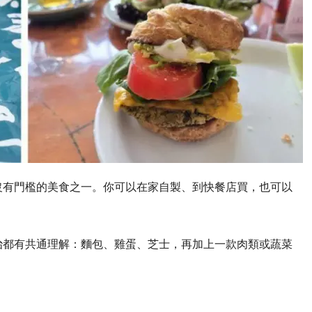
沒有門檻的美食之一。你可以在家自製、到快餐店買，也可以
治都有共通理解：麵包、雞蛋、芝士，再加上一款肉類或蔬菜