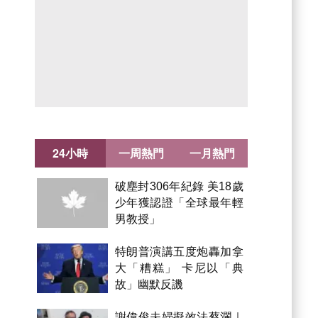
24小時
一周熱門
一月熱門
破塵封306年紀錄 美18歲
少年獲認證「全球最年輕
男教授」
特朗普演講五度炮轟加拿
大「糟糕」 卡尼以「典
故」幽默反譏
謝偉俊夫婦擬效法蔡瀾｜