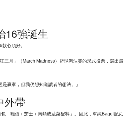
治16強誕生
6款心頭好。
月」（March Madness）籃球淘汰賽的形式投票，選出最
都已經是贏家，但我仍想知道讀者的想法。」
中外帶
包＋雞蛋＋芝士＋肉類或蔬菜配料」。因此，單純Bagel配忌