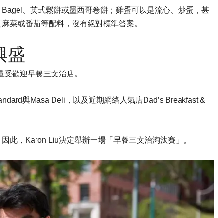
Bagel、英式鬆餅或墨西哥卷餅；雞蛋可以是流心、炒蛋，甚
芝麻菜或番茄等配料，沒有絕對標準答案。
興盛
有大量受歡迎早餐三文治店。
ndard與Masa Deli，以及近期網絡人氣店Dad’s Breakfast &
，Karon Liu決定舉辦一場「早餐三文治淘汰賽」。