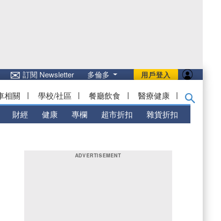
✉
訂閱 Newsletter
多倫多
用戶登入
車相關
|
學校/社區
|
餐廳飲食
|
醫療健康
|
財經
健康
專欄
超市折扣
雜貨折扣