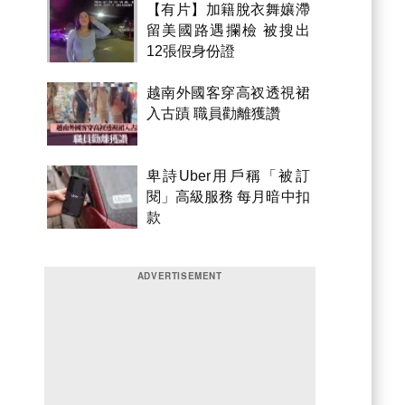
【有片】加籍脫衣舞孃滯
留美國路遇攔檢 被搜出
12張假身份證
越南外國客穿高衩透視裙
入古蹟 職員勸離獲讚
卑詩Uber用戶稱「被訂
閱」高級服務 每月暗中扣
款