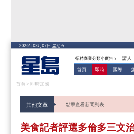
請人
招聘商業分類小廣告 >
首頁
即時
國際
首頁
>
即時加國
其他文章
點擊查看新聞列表
美食記者評選多倫多三文治