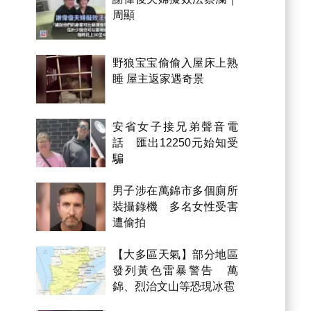
周顯
野狼宝宝偷偷入屋床上熟
睡 屋主返家遇奇景
安省女子接兄弟聲音電
話 匯出12250元始知受
騙
男子涉在萬錦市多個廁所
裝攝錄機 多名女性受害
遭偷拍
【大多區天氣】部分地區
發列黃色雷暴警告 萬
錦、烈治文山等恐現冰雹