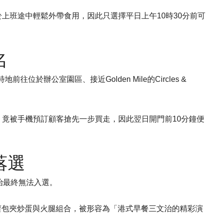
上班途中輕鬆外帶食用，因此只選擇平日上午10時30分前可
名
往位於辦公室園區、接近Golden Mile的Circles &
竟被手機預訂顧客搶先一步買走，因此翌日開門前10分鐘便
落選
治最終無法入選。
n，其菠蘿包夾炒蛋與火腿組合，被形容為「港式早餐三文治的精彩演