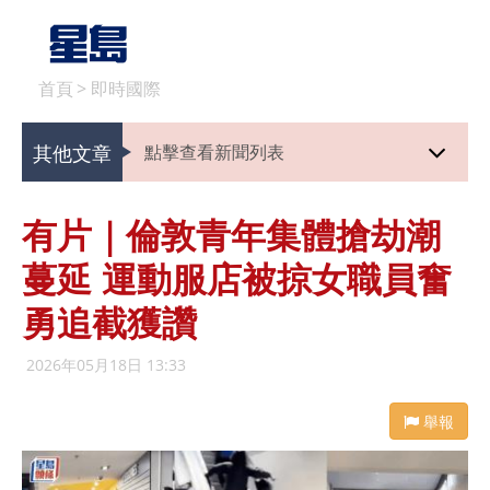
首頁
>
即時國際
其他文章
點擊查看新聞列表
有片｜倫敦青年集體搶劫潮
蔓延 運動服店被掠女職員奮
勇追截獲讚
2026年05月18日 13:33
舉報