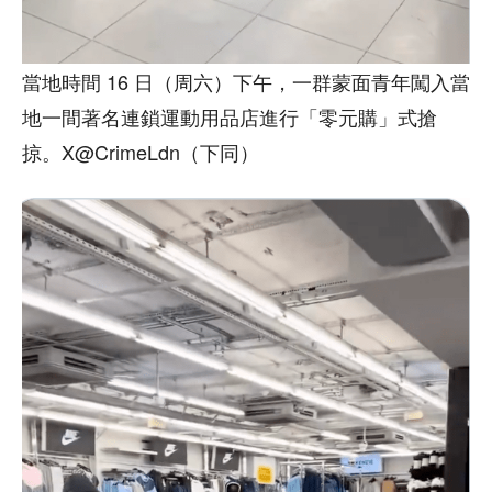
當地時間 16 日（周六）下午，一群蒙面青年闖入當
地一間著名連鎖運動用品店進行「零元購」式搶
掠。X@CrimeLdn（下同）