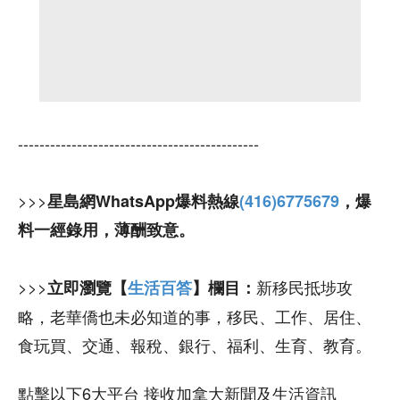
---------------------------------------------
>>>
星島網WhatsApp爆料熱線
(416)6775679
，爆
料一經錄用，薄酬致意。
>>>
新移民抵埗攻
立即瀏覽【
生活百答
】欄目：
略，老華僑也未必知道的事，移民、工作、居住、
食玩買、交通、報稅、銀行、福利、生育、教育。
點擊以下6大平台 接收加拿大新聞及生活資訊