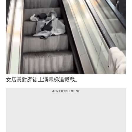
女店員對歹徒上演電梯追截戰。