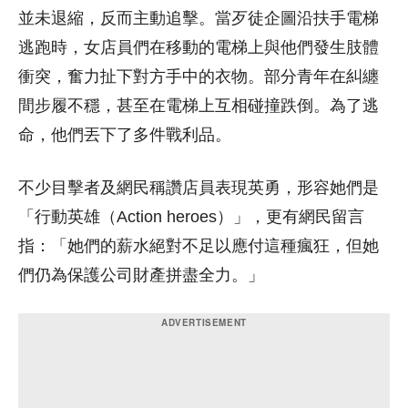
並未退縮，反而主動追擊。當歹徒企圖沿扶手電梯
逃跑時，女店員們在移動的電梯上與他們發生肢體
衝突，奮力扯下對方手中的衣物。部分青年在糾纏
間步履不穩，甚至在電梯上互相碰撞跌倒。為了逃
命，他們丟下了多件戰利品。
不少目擊者及網民稱讚店員表現英勇，形容她們是
「行動英雄（Action heroes）」，更有網民留言
指：「她們的薪水絕對不足以應付這種瘋狂，但她
們仍為保護公司財產拼盡全力。」