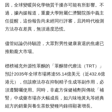
因，全球變暖與化學物質干擾亦可能有所影響。不
過，據內媒報道，重慶大學附屬仁濟醫院孫中義主
任提醒，這份報告尚未經同行評審，且跨時代檢測
方法存在差異，無須過度恐慌。
儘管結論仍待驗證，大眾對男性健康衰退的焦慮已
推動龐大市場。
標榜補充外源性睪酮的「睪酮替代療法（TRT）」
預計2035年全球市場將達55.14億美元（近432.6億
港元），但該療法存在抑制精子生成等副作用，必
須遵醫囑使用。同時，非處方保健補劑與傳統「補
腎」中成藥市場亦大幅成長，如六味地黃丸等經典
組方的銷量與養生茶飲變種均錄得顯著增長。