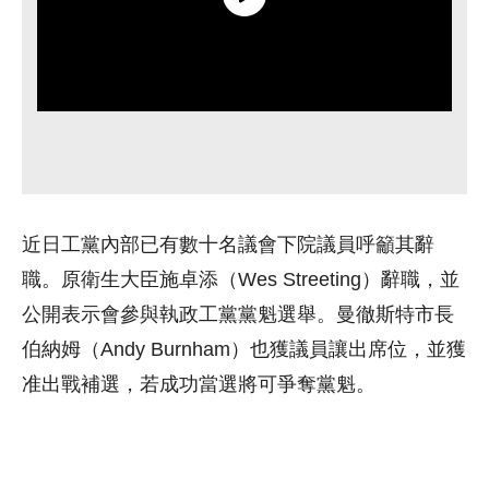
近日工黨內部已有數十名議會下院議員呼籲其辭
職。原衛生大臣施卓添（Wes Streeting）辭職，並
公開表示會參與執政工黨黨魁選舉。曼徹斯特市長
伯納姆（Andy Burnham）也獲議員讓出席位，並獲
准出戰補選，若成功當選將可爭奪黨魁。