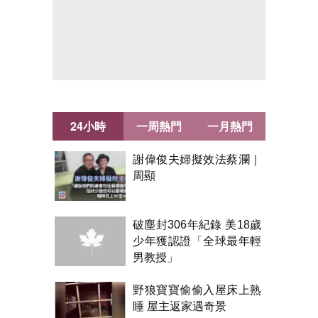
24小時
一周熱門
一月熱門
謝偉俊夫婦擬效法蔡瀾｜
周顯
破塵封306年紀錄 美18歲
少年獲認證「全球最年輕
男教授」
野狼寶寶偷偷入屋床上熟
睡 屋主返家遇奇景