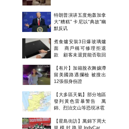
特朗普演讲五度炮轰加拿
大“糟糕” 卡尼以“典故”幽
默反讥
煮食爐安裝3日爆玻璃爐
面 商戶稱可修理拒退
款 顧客未退貨能否取回
金錢？
【有片】加籍脫衣舞孃滯
留美國路遇攔檢 被搜出
12張假身份證
【大多區天氣】部分地區
發列黃色雷暴警告 萬
錦、烈治文山等恐現冰雹
【星島街訪】萬錦下周大
規模封路迎IndyCar