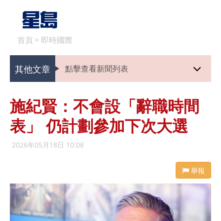
首頁
>
即時國際
其他文章
點擊查看新聞列表
施紀賢：不會設「辭職時間
表」 仍計劃參加下次大選
2026年05月18日 10:08
舉報