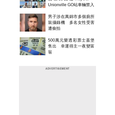
Unionville GO站車輛禁入
男子涉在萬錦市多個廁所
裝攝錄機 多名女性受害
遭偷拍
500萬元樂透彩票士嘉堡
售出 幸運得主一夜變富
翁