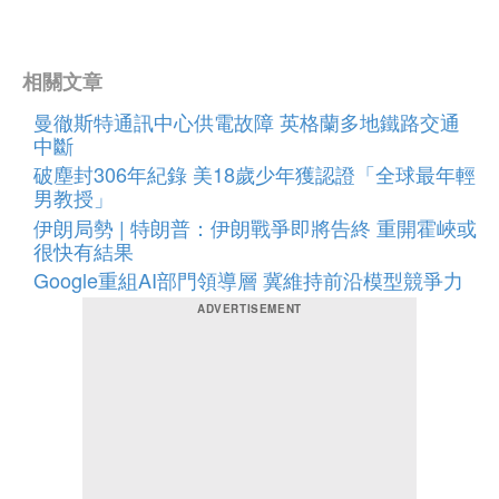
相關文章
曼徹斯特通訊中心供電故障 英格蘭多地鐵路交通
中斷
破塵封306年紀錄 美18歲少年獲認證「全球最年輕
男教授」
伊朗局勢 | 特朗普：伊朗戰爭即將告終 重開霍峽或
很快有結果
Google重組AI部門領導層 冀維持前沿模型競爭力