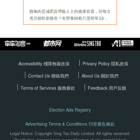
Accessibility 殘障無礙政策
Privacy Policy
隱私政策
Contact Us 聯絡我們
About Us 關於我們
Terms of Services
服務條款
Feedback 用戶反饋
Election Ads Registry
Advertising Terms & Conditions 刊登廣告條款
Legal Notice: Copyright Sing Tao Daily Limited. All rights reserved.