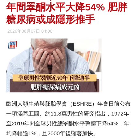
年間睪酮水平大降54% 肥胖
糖尿病或成隱形推手
2026年08月07日 04:06
歐洲人類生殖與胚胎學會（ESHRE）年會日前公布
一項涵蓋五國、約11.8萬男性的研究指出，1972年
至2019年間全球男性總睪酮水平整體下降54%，年
均降幅逾1%，且2000年後顯著加快。