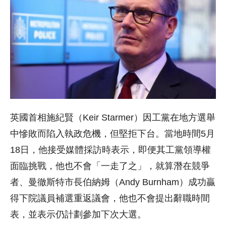
英國首相施紀賢（Keir Starmer）因工黨在地方選舉
中慘敗而陷入執政危機，但堅拒下台。當地時間5月
18日，他接受媒體採訪時表示，即便其工黨領導權
面臨挑戰，他也不會「一走了之」，就算潛在競爭
者、曼徹斯特市長伯納姆（Andy Burnham）成功贏
得下院議員補選重返議會，他也不會提出辭職時間
表，並表示仍計劃參加下次大選。