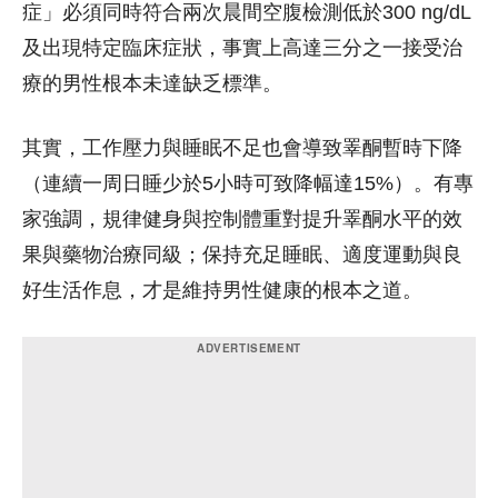
症」必須同時符合兩次晨間空腹檢測低於300 ng/dL
及出現特定臨床症狀，事實上高達三分之一接受治
療的男性根本未達缺乏標準。
其實，工作壓力與睡眠不足也會導致睪酮暫時下降
（連續一周日睡少於5小時可致降幅達15%）。有專
家強調，規律健身與控制體重對提升睪酮水平的效
果與藥物治療同級；保持充足睡眠、適度運動與良
好生活作息，才是維持男性健康的根本之道。