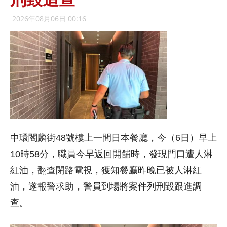
2026年08月06日 00:16
中環閣麟街48號樓上一間日本餐廳，今（6日）早上
10時58分，職員今早返回開舖時，發現門口遭人淋
紅油，翻查閉路電視，獲知餐廳昨晚已被人淋紅
油，遂報警求助，警員到場將案件列刑毀跟進調
查。