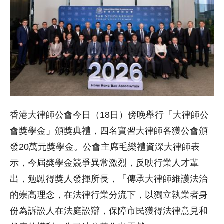
香港大律師公會今日（18日）傍晚舉行「大律師公
會獎學金」頒獎典禮，四名實習大律師各獲公會頒
發20萬元獎學金。公會主席毛樂禮資深大律師表
示，今屆奬學金競爭異常激烈，反映行業人才輩
出，勉勵得獎人發揮所長，「傳承大律師維護法治
的崇高理念，在法律行業分流下，以獨立執業者身
份為訴訟人在法庭訟辯，保障市民獲得法律意見和