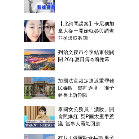
【北約間諜案】卡尼稱加
拿大從一開始就參與調查
並須汲取教訓
列治文夜市今季結束後關
閉 26年夏日傳奇將謝幕
加國法官裁定遣返重罪難
民毒販「懲罰過度」 准予
延長上訴期限
泰國女公務員「濃妝」開
會照爆紅 疑P圖太重手惹
議 當事人霸氣回應
有片｜俄羅斯傘兵節 男子