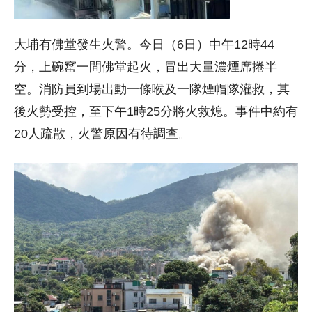
大埔有佛堂發生火警。今日（6日）中午12時44
分，上碗窰一間佛堂起火，冒出大量濃煙席捲半
空。消防員到場出動一條喉及一隊煙帽隊灌救，其
後火勢受控，至下午1時25分將火救熄。事件中約有
20人疏散，火警原因有待調查。