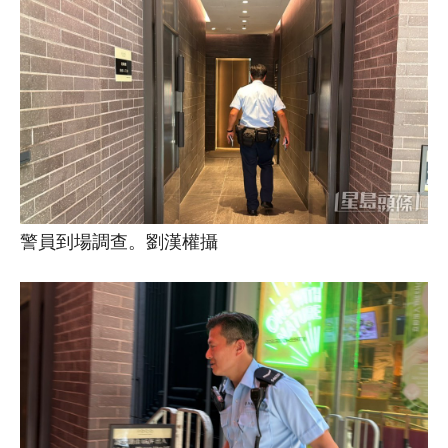
警員到場調查。劉漢權攝