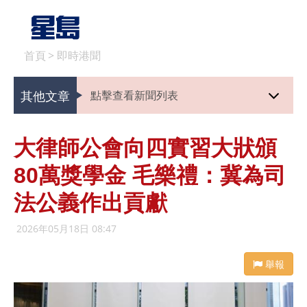
首頁
>
即時港聞
其他文章
點擊查看新聞列表
大律師公會向四實習大狀頒
80萬獎學金 毛樂禮：冀為司
法公義作出貢獻
2026年05月18日 08:47
舉報