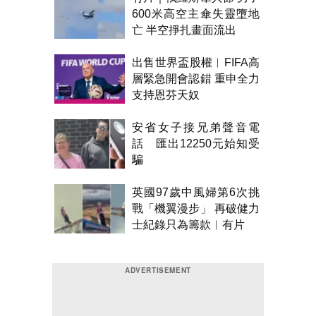
600米高空主傘失靈墮地
亡 半空掙扎畫面流出
出售世界盃股權︱FIFA高
層緊急開會認錯 重申全力
支持恩芬天奴
安省女子接兄弟聲音電
話 匯出12250元始知受
騙
英國97歲中風婦第6次挑
戰「機翼漫步」 再破健力
士紀錄只為籌款︱有片