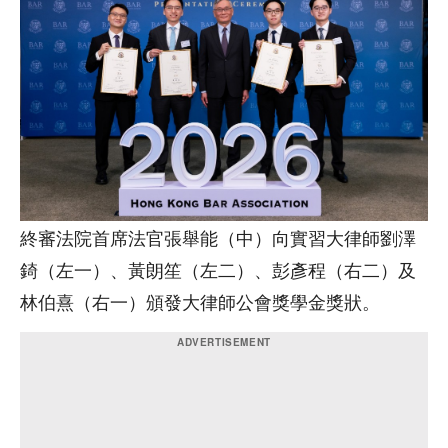
終審法院首席法官張舉能（中）向實習大律師劉澤
錡（左一）、黃朗笙（左二）、彭彥程（右二）及
林伯熹（右一）頒發大律師公會獎學金獎狀。