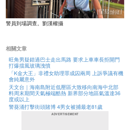
警員到場調查。劉漢權攝
相關文章
旺角男疑錯過巴士走出馬路 要求上車車長拒開門
打爆擋風玻璃洩憤
「K金大王」非禮女助理罪成囚兩周 上訴爭議有機
會純屬意外
天文台｜海南島附近低壓區大致移向南海中北部
料周末期間天氣極端酷熱 新界部分地區氣溫達36
度或以上
警葵涌打擊街頭賭博 4男女被捕最老81歲