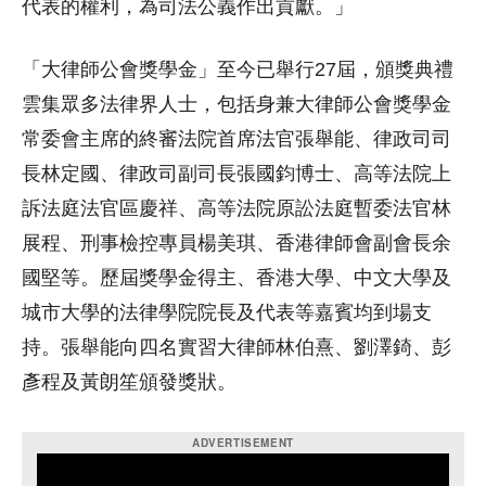
代表的權利，為司法公義作出貢獻。」
「大律師公會獎學金」至今已舉行27屆，頒獎典禮
雲集眾多法律界人士，包括身兼大律師公會獎學金
常委會主席的終審法院首席法官張舉能、律政司司
長林定國、律政司副司長張國鈞博士、高等法院上
訴法庭法官區慶祥、高等法院原訟法庭暫委法官林
展程、刑事檢控專員楊美琪、香港律師會副會長余
國堅等。歷屆獎學金得主、香港大學、中文大學及
城市大學的法律學院院長及代表等嘉賓均到場支
持。張舉能向四名實習大律師林伯熹、劉澤錡、彭
彥程及黃朗笙頒發獎狀。