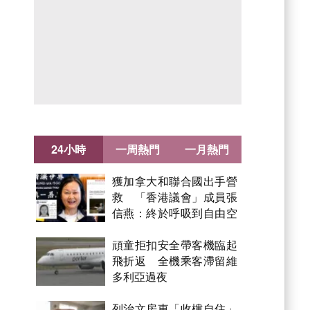
24小時
一周熱門
一月熱門
獲加拿大和聯合國出手營
救 「香港議會」成員張
信燕：終於呼吸到自由空
氣！
頑童拒扣安全帶客機臨起
飛折返 全機乘客滯留維
多利亞過夜
列治文房東「收樓自住」