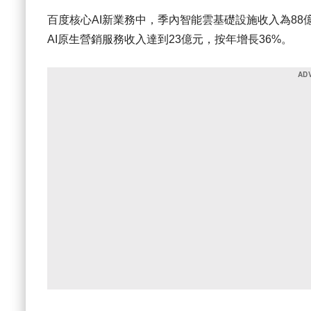
百度核心AI新業務中，季內智能雲基礎設施收入為88億
AI原生營銷服務收入達到23億元，按年增長36%。