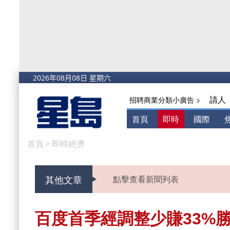
請人
招聘商業分類小廣告 >
首頁
即時
國際
首頁
>
即時經濟
其他文章
點擊查看新聞列表
百度首季經調整少賺33%勝