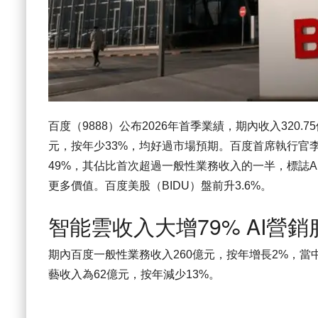
百度（9888）公布2026年首季業績，期內收入320.
元，按年少33%，均好過市場預期。百度首席執行官李
49%，其佔比首次超過一般性業務收入的一半，標誌A
更多價值。百度美股（BIDU）盤前升3.6%。
智能雲收入大增79% AI營銷
期內百度一般性業務收入260億元，按年增長2%，當
藝收入為62億元，按年減少13%。