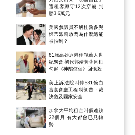
遭租客蹲守12次穿崩 判
賠3.6萬元
美國參議員不解杜魯多與
姬蒂派莉放閃為什麼總能
被拍到？
81歲高雄返港佳視藝人世
紀聚會 初代郭靖黃蓉同框
勾起《神鵰俠侶》回憶殺
美上訴法院叫停$31億白
宮宴會廳工程 特朗普：裁
決危及國家安全
加拿大平均租金叫價連跌
22個月 有大都會已見轉
勢