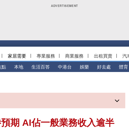
|
家居需要
|
專業服務
|
商業服務
|
出租買賣
|
汽
焦點
本地
生活百答
中港台
娛樂
好去處
體育
預期 AI佔一般業務收入逾半