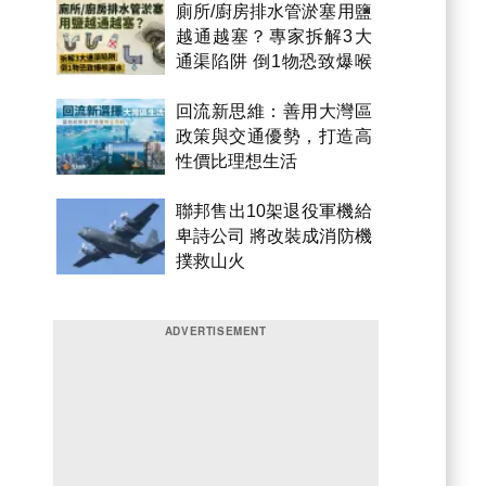
廁所/廚房排水管淤塞用鹽
越通越塞？專家拆解3大
通渠陷阱 倒1物恐致爆喉
漏水
回流新思維：善用大灣區
政策與交通優勢，打造高
性價比理想生活
聯邦售出10架退役軍機給
卑詩公司 將改裝成消防機
撲救山火