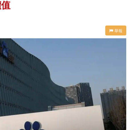
價值
舉報