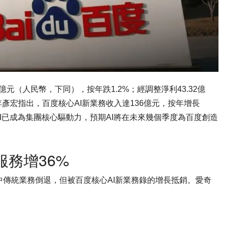
75億元（人民幣，下同），按年跌1.2%；經調整淨利43.32億
彥宏指出，百度核心AI新業務收入達136億元，按年增長
I已成為集團核心驅動力，預期AI將在未來幾個季度為百度創造
服務增36%
中傳統業務倒退，但被百度核心AI新業務錄的增長抵銷。愛奇