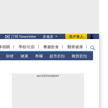
✉
訂閱 Newsletter
多倫多
用戶登入
車相關
|
學校/社區
|
餐廳飲食
|
醫療健康
|
財經
健康
專欄
超市折扣
雜貨折扣