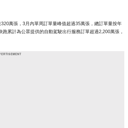
張
320萬張，3月內單周訂單量峰值超過35萬張，總訂單量按年
蔔快跑累計為公眾提供的自動駕駛出行服務訂單超過2,200萬張，