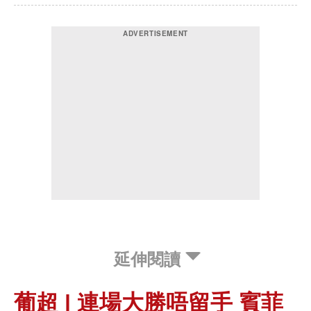
延伸閱讀
葡超 | 連場大勝唔留手 賓菲