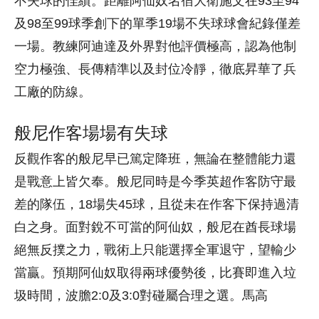
不失球的佳績。距離阿仙奴名宿大衛施文在93至94
及98至99球季創下的單季19場不失球球會紀錄僅差
一場。教練阿迪達及外界對他評價極高，認為他制
空力極強、長傳精準以及封位冷靜，徹底昇華了兵
工廠的防線。
般尼作客場場有失球
反觀作客的般尼早已篤定降班，無論在整體能力還
是戰意上皆欠奉。般尼同時是今季英超作客防守最
差的隊伍，18場失45球，且從未在作客下保持過清
白之身。面對銳不可當的阿仙奴，般尼在酋長球場
絕無反撲之力，戰術上只能選擇全軍退守，望輸少
當贏。預期阿仙奴取得兩球優勢後，比賽即進入垃
圾時間，波膽2:0及3:0對碰屬合理之選。馬高