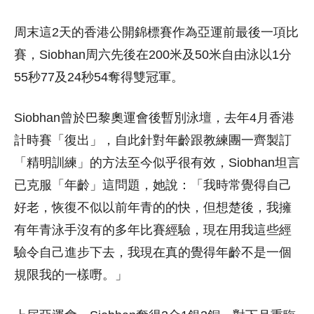
周末這2天的香港公開錦標賽作為亞運前最後一項比
賽，Siobhan周六先後在200米及50米自由泳以1分
55秒77及24秒54奪得雙冠軍。
Siobhan曾於巴黎奧運會後暫別泳壇，去年4月香港
計時賽「復出」，自此針對年齡跟教練團一齊製訂
「精明訓練」的方法至今似乎很有效，Siobhan坦言
已克服「年齡」這問題，她說：「我時常覺得自己
好老，恢復不似以前年青的的快，但想楚後，我擁
有年青泳手沒有的多年比賽經驗，現在用我這些經
驗令自己進步下去，我現在真的覺得年齡不是一個
規限我的一樣嘢。」