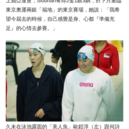
上屆亞運會，Siobhan奪得2金1銀3銅，對下月重臨
東京奧運兩銀「福地」的東京賽場，她說：「我希
望今屆去的時候，自己感覺是身、心都『準備充
足』的心情去參賽。」
久未在泳池露面的「美人魚」歐鎧淳（左）跟何詩