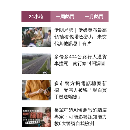
24小時
一周熱門
一月熱門
伊朗局勢｜伊媒發布最高
領袖穆傑塔巴影片 未交
代其他訊息｜有片
多倫多404公路行人遭貨
車撞死 南行線封閉調查
多市警方揭電話騙案新
招 受害人被騙「親自買
手機送騙徒」
長輩狂追AI短劇恐陷腦腐
專家：可能影響認知能力
教6大警號自我檢測