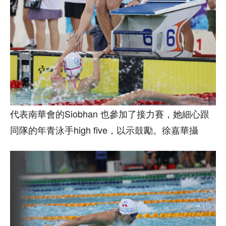
代表南華會的Siobhan 也參加了接力賽，她細心跟
同隊的年青泳手high five，以示鼓勵。徐嘉華攝