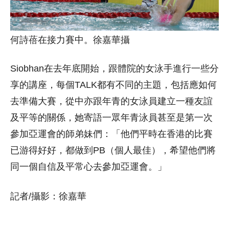
何詩蓓在接力賽中。徐嘉華攝
Siobhan在去年底開始，跟體院的女泳手進行一些分
享的講座，每個TALK都有不同的主題，包括應如何
去準備大賽，從中亦跟年青的女泳員建立一種友誼
及平等的關係，她寄語一眾年青泳員甚至是第一次
參加亞運會的師弟妹們：「他們平時在香港的比賽
已游得好好，都做到PB（個人最佳），希望他們將
同一個自信及平常心去參加亞運會。」
記者/攝影：徐嘉華