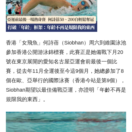
香港「女飛魚」何詩蓓（Siobhan）周六到維園泳池
參加香港公開游泳錦標賽，此賽正是她備戰下月20
號在東京展開的愛知名古屋亞運會前最後一個比
賽，從去年11月全運後至今這9個月，她總參加了8
個在歐、亞舉行的國際泳賽（香港今站是第9個），
Siobhan期望以最佳備戰亞運，亦證明「年齡不再是
規限我的東西」。