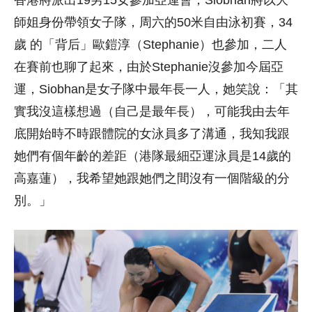
香港將派出19男15女參加亞運會，Siobhan將以大
師姐身份帶領女子隊，周六的50米自由泳初賽，34
歲 的「背后」歐鎧淳（Stephanie）也參加，二人
在賽前也聊了起來，由於Stephanie沒參加今屆亞
運，Siobhan是女子隊中最年長一人，她笑說：「其
實我沒這樣想過（自己是最年長），可能我由去年
底開始時不時跟體院的女泳員多了溝通，我知我跟
她們有個年齡的差距（港隊最細亞運泳員是14歲的
高嘉蓮），我希望她跟她們之間沒有一個階級的分
別。」