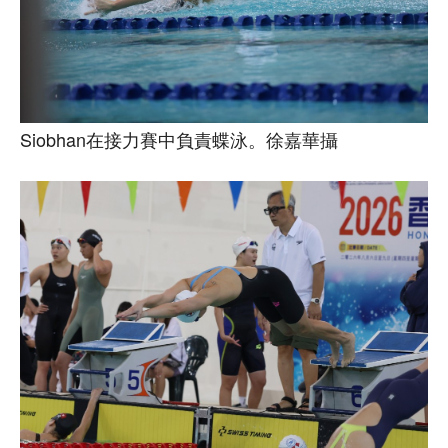
Siobhan在接力賽中負責蝶泳。徐嘉華攝