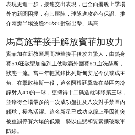
表現更進一步，接連交出表現，已全面擺脫上季場
外的新聞困擾，有其壓陣，球隊進攻必有保證。推
介兩瓣半場波膽2:0/3:0對碰出擊。馬高
馬高施華接手解放賓菲加攻力
賓菲加在新教頭馬高施華接手後攻力驚人，由熱身
賽5:0狂數聖加倫到上仗歐霸外圍賽6:1血洗赫斯，
狀態一流。當中年輕翼鋒比列斯甸安尼今仗或成主
角。在擊敗赫斯一役，這名阿根廷翼鋒在禁區內冷
靜射入4:0的一球，更搏得十二碼造就球隊第三球，
並錄得全場最多的三次成功盤扭及八次對手禁區內
觸球，極為活躍。這名新星已成功克服上季因衝突
被重罰停賽六場的低潮，勢以佳態和質素撕破敵軍
防線。