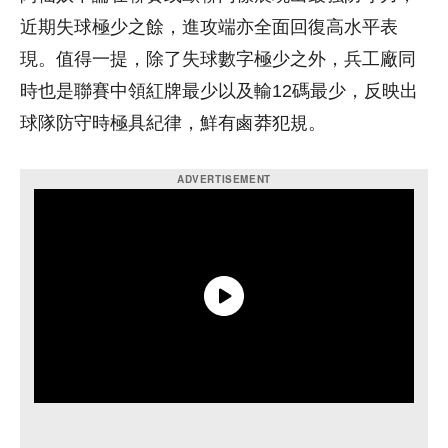
近期失球極少之餘，進攻端亦全面回復高水平表
現。值得一提，除了失球數字極少之外，兵工廠同
時也是聯賽中領紅牌最少以及輸12碼最少，反映出
球隊防守時極具紀律，鮮有鹵莽犯規。