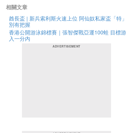
相關文章
酋長盃 | 新兵索利斯火速上位 阿仙奴私家盃「特」
別有把握
香港公開游泳錦標賽｜張智傑戰亞運100蛙 目標游
入一分內