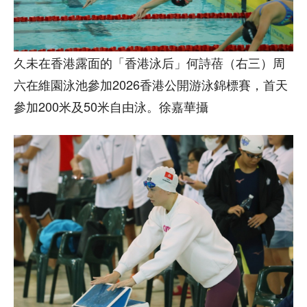
久未在香港露面的「香港泳后」何詩蓓（右三）周
六在維園泳池參加2026香港公開游泳錦標賽，首天
參加200米及50米自由泳。徐嘉華攝