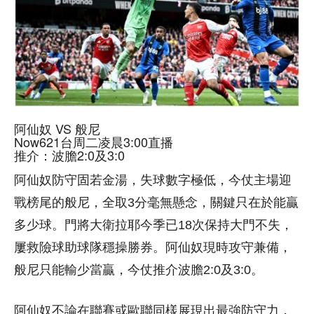
阿仙奴 VS 般尼
Now621台周二凌晨3:00直播
推介：波膽2:0及3:0
阿仙奴防守固若金湯，失球數字極低，今仗主場迎
戰榜尾的般尼，全取3分毫無懸念，關鍵只在於能贏
多少球。門將大衛拉耶今季已18次保持大門不失，
屢救險球助球隊穩操勝券。阿仙奴現時攻守兼備，
般尼只能輸少當贏，今仗推介波膽2:0及3:0。
阿仙奴不論在聯賽或歐聯同樣展現出最強防守力，