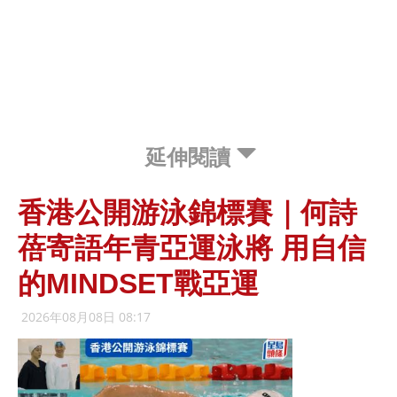
延伸閱讀
香港公開游泳錦標賽｜何詩
蓓寄語年青亞運泳將 用自信
的MINDSET戰亞運
2026年08月08日 08:17