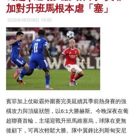
加對升班馬根本虐「塞」
2026年08月08日 19:00
賓菲加上仗歐霸外圍賽完美延續其季前熱身賽的強
橫攻力與頂級狀態，以6:1大勝赫斯。今晚深夜在葡
超聯賽首輪，主場迎戰升班馬維塞烏，球隊在更無
後顧下，可再次輕鬆大勝。隊中翼鋒比列斯甸安尼