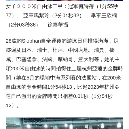
女子２００米自由泳三甲：冠軍何詩蓓（1分55秒
77）、 亞軍馬紫玲（2分01秒32） 、季軍王欣桐
（2分03秒36） 。徐嘉華攝
28歲的Siobhan自全運後的游泳日程排得滿滿，足
跡遍及日本、瑞士、杜拜、中國內地、瑞典、挪
威、巴塞隆拿、法國、摩納哥、意大利等，她的主
項200米自由泳的時間拍得住上屆杭州亞運的金牌時
間（她在5月的環地中海系列賽的法國站，在200米
自由泳的奪金時間1分54秒13，比起2023年杭州亞
運自己游出的金牌時間只相差0.01秒（1分54秒
12）。