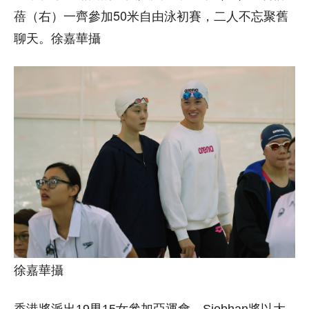
蓓（右）一齊參加50米自由泳初賽，二人不忘聚舊
聊天。徐嘉華攝
徐嘉華攝