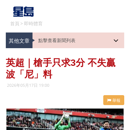
首頁
>
即時體育
其他文章
點擊查看新聞列表
英超｜槍手只求3分 不失贏
波「尼」料
2026年05月17日 19:00
舉報