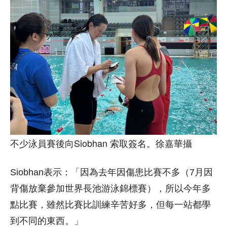
不少泳員賽後向Siobhan 索取簽名。徐嘉華攝
Siobhan表示：「因為去年因傷患比賽不多（7月因
背傷放棄參加世界長池游泳錦標賽），所以今年多
點比賽，雖然比賽比訓練辛苦好多，但每一站都學
到不同的東西。」