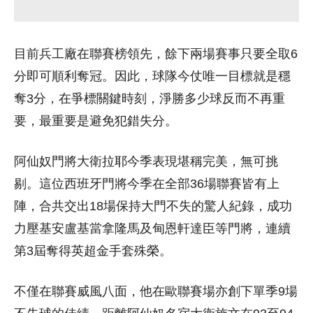
目前兵工廠在聯賽榜領先，餘下兩場賽事只要全取6
分即可順利奪冠。因此，球隊今仗唯一目標就是穩
奪3分，在爭標關鍵時刻，淨勝多少球反而不再重
要，最重要是避免犯錯失分。
阿仙奴門將大衛拉耶今季表現堪稱完美，無可挑
剔。這位西班牙門將今季在全部36場聯賽皆有上
陣，合共交出18場保持大門不失的驚人紀錄，成功
力壓基安盧基當拿隆馬及甸恩軒達臣等門將，連續
第3屆奪得英超金手套殊榮。
不僅在聯賽威風八面，他在歐聯賽場亦創下單季9場