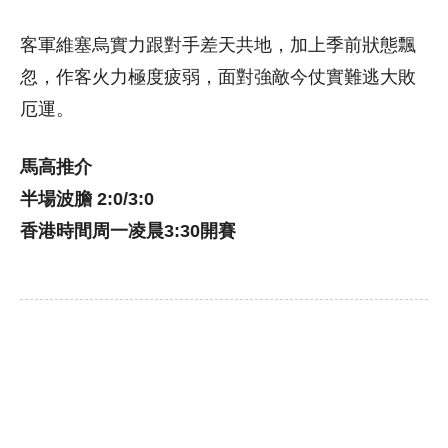
客軍維塞烏實力跟對手差天共地，加上季前狀態飄
忽，作客火力極度疲弱，面對強敵今仗實難逃大敗
厄運。
馬高推介
半場波膽 2:0/3:0
香港時間周一凌晨3:30開賽