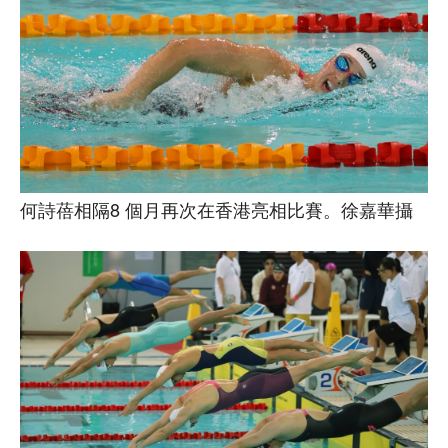
何詩蓓相隔8 個月再次在香港亮相比賽。徐嘉華攝