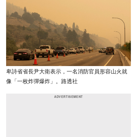
卑詩省省長尹大衛表示，一名消防官員形容山火就
像「一枚炸彈爆炸」。路透社