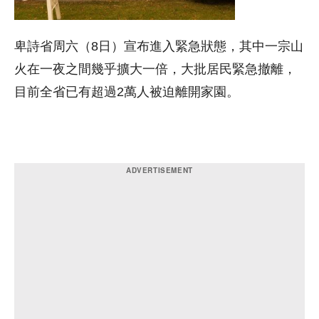
卑詩省周六（8日）宣布進入緊急狀態，其中一宗山
火在一夜之間幾乎擴大一倍，大批居民緊急撤離，
目前全省已有超過2萬人被迫離開家園。