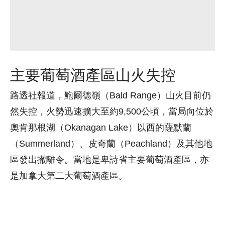
主要葡萄酒產區山火失控
路透社報道，鮑爾德嶺（Bald Range）山火目前仍
然失控，火勢迅速擴大至約9,500公頃，當局向位於
奧肯那根湖（Okanagan Lake）以西的薩默蘭
（Summerland）、皮奇蘭（Peachland）及其他地
區發出撤離令。當地是卑詩省主要葡萄酒產區，亦
是加拿大第二大葡萄酒產區。