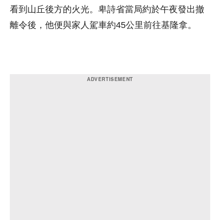
看到山丘後方的火光。卑詩省當局約於午夜發出撤
離令後，他便與家人駕車約45公里前往基隆拿。