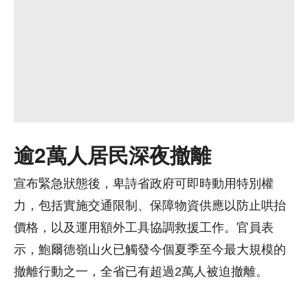
逾2萬人居民深夜撤離
宣布緊急狀態後，卑詩省政府可即時動用特別權
力，包括實施交通限制、保障物資供應以防止哄抬
價格，以及運用額外工具協調救援工作。官員表
示，鮑爾德嶺山火已觸發今個夏季至今最大規模的
撤離行動之一，全省已有超過2萬人被迫撤離。