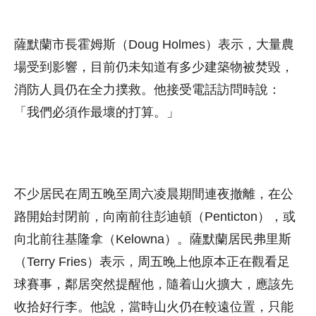
薩默蘭市長霍姆斯（Doug Holmes）表示，大量農
場受到影響，目前仍未知道有多少建築物被焚毀，
消防人員仍在全力撲救。他接受電話訪問時說：
「我們必須作最壞的打算。」
不少居民在周五晚至周六凌晨期間連夜撤離，在公
路開始封閉前，向南前往彭迪頓（Penticton），或
向北前往基隆拿（Kelowna）。薩默蘭居民弗里斯
（Terry Fries）表示，周五晚上他原本正在觀看足
球賽事，鄰居突然提醒他，隨着山火擴大，應該先
收拾好行李。他說，當時山火仍在較遠位置，只能