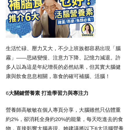
生活忙碌、壓力又大，不少上班族都容易出現「腦
霧」——思緒變慢、注意力下降、記憶力減退。許
多人以為這是年紀增長的必然結果，但其實大腦健
康與飲食息息相關，靠食的確可補腦、活腦！
6
大關鍵營養素 打造學習力與專注力
營養師高敏敏在個人專頁分享，大腦雖然只佔體重
約2%，卻消耗全身約20%的能量，每天吃進去的食
物，直接影響大腦表現。她建議將以下6大活腦營養