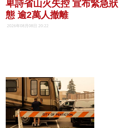
卑詩省山火失控 宣布緊急狀
態 逾2萬人撤離
2026年08月08日 20:22