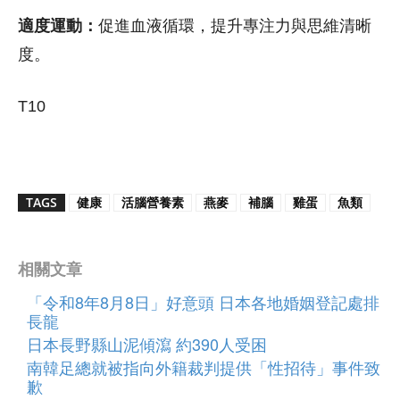
適度運動：
促進血液循環，提升專注力與思維清晰
度。
T10
TAGS
健康
活腦營養素
燕麥
補腦
雞蛋
魚類
相關文章
「令和8年8月8日」好意頭 日本各地婚姻登記處排
長龍
日本長野縣山泥傾瀉 約390人受困
南韓足總就被指向外籍裁判提供「性招待」事件致
歉