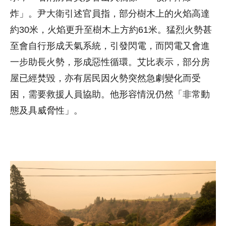
炸」。尹大衛引述官員指，部分樹木上的火焰高達
約30米，火焰更升至樹木上方約61米。猛烈火勢甚
至會自行形成天氣系統，引發閃電，而閃電又會進
一步助長火勢，形成惡性循環。艾比表示，部分房
屋已經焚毀，亦有居民因火勢突然急劇變化而受
困，需要救援人員協助。他形容情況仍然「非常動
態及具威脅性」。