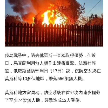
俄烏戰爭中，過去俄羅斯一直稱取得優勢，但近
日，烏克蘭利用無人機作出連番反擊。法新社報
道，俄羅斯國防部周日（17日）說，俄防空系統在
莫斯科等10多個地區，擊落556架無人機。
莫斯科地方當局稱，防空系統在首都境內連夜攔截
了至少74架無人機，襲擊造成12人受傷。