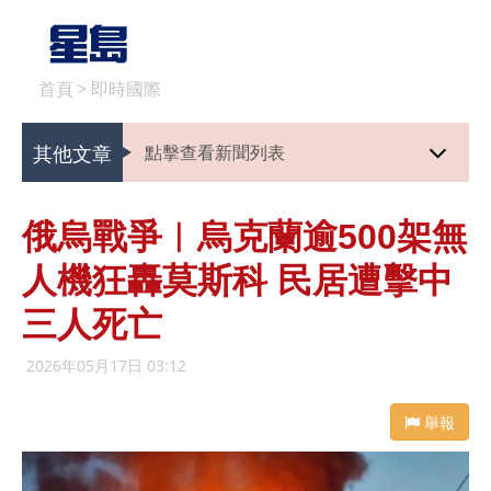
首頁
>
即時國際
其他文章
點擊查看新聞列表
俄烏戰爭︱烏克蘭逾500架無
人機狂轟莫斯科 民居遭擊中
三人死亡
2026年05月17日 03:12
舉報