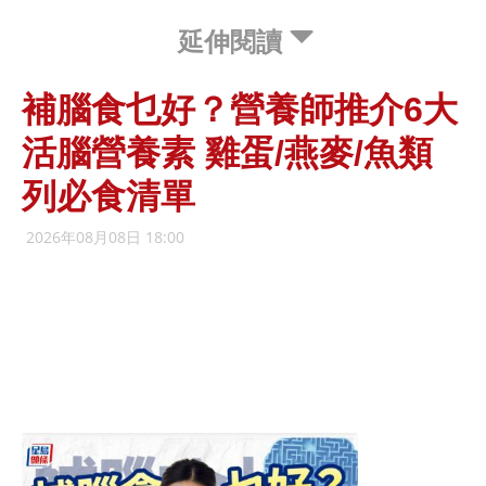
延伸閱讀
補腦食乜好？營養師推介6大
活腦營養素 雞蛋/燕麥/魚類
列必食清單
2026年08月08日 18:00