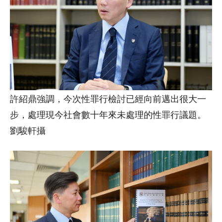
許紹鼎強調，今次性罪行檢討已經向前邁出很大一
步，處理現今社會數十年來未處理的性罪行議題。
劉駿軒攝