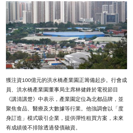
獲注資100億元的洪水橋產業園正籌備起步。行會成
員、洪水橋產業園董事局主席林健鋒於電視節目
《講清講楚》中表示，產業園定位為北都品牌，並
聚焦食品、醫療及大數據等行業。他強調會以「度
身訂造」模式吸引企業，提供彈性租買方案，未來
有成績後不排除透過發債融資。