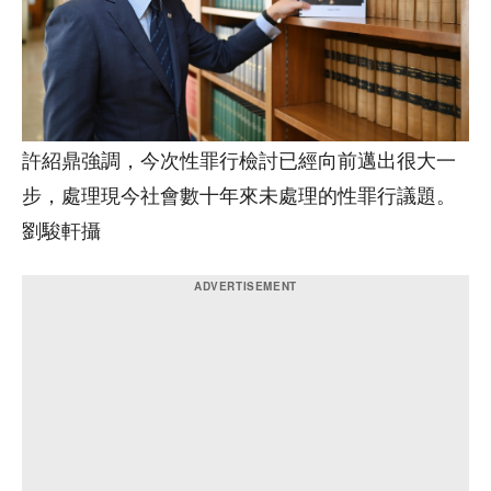
許紹鼎強調，今次性罪行檢討已經向前邁出很大一
步，處理現今社會數十年來未處理的性罪行議題。
劉駿軒攝