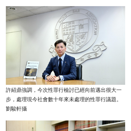
許紹鼎強調，今次性罪行檢討已經向前邁出很大一
步，處理現今社會數十年來未處理的性罪行議題。
劉駿軒攝