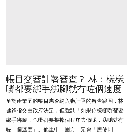
帳目交審計署審查？ 林：樣樣
嘢都要綁手綁腳就冇咗個速度
至於產業園的帳目應否納入審計署的審查範圍，林
健鋒指交由政府決定，但強調「如果你樣樣嘢都要
綁手綁腳，乜嘢都要根據個程序去做呢，我哋就冇
咗一個速度」。他重申，園方一定會「應使則