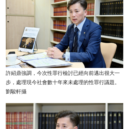
許紹鼎強調，今次性罪行檢討已經向前邁出很大一
步，處理現今社會數十年來未處理的性罪行議題。
劉駿軒攝