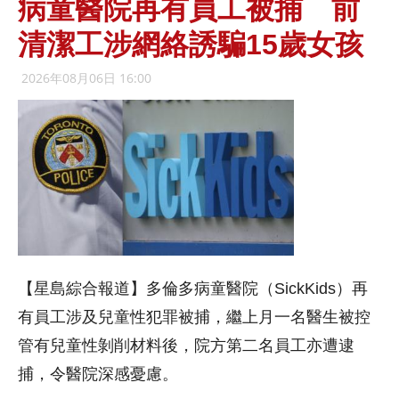
病童醫院再有員工被捕 前
清潔工涉網絡誘騙15歲女孩
2026年08月06日 16:00
【星島綜合報道】多倫多病童醫院（SickKids）再
有員工涉及兒童性犯罪被捕，繼上月一名醫生被控
管有兒童性剝削材料後，院方第二名員工亦遭逮
捕，令醫院深感憂慮。