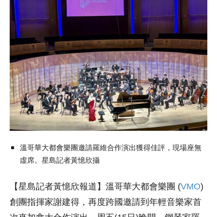
溫哥華大都會樂團邀請羅維合作演出獲得佳評，現場座無
虛席。星島記者黃憶欣攝
【星島記者黃憶欣報道】溫哥華大都會樂團 (
VMO
)
創團指揮家謝建得，再度跨國邀請到年輕音樂家首