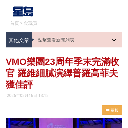
首頁
>
食玩買
其他文章
點擊查看新聞列表
VMO樂團23周年季末完滿收
官 羅維細膩演繹普羅高菲夫
獲佳評
2026年05月16日 18:15
舉報