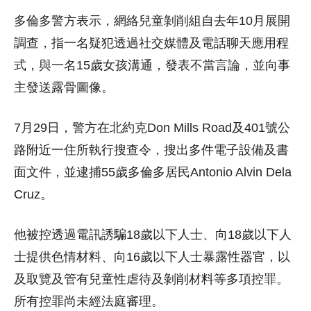
多倫多警方表示，網絡兒童剝削組自去年10月展開
調查，指一名疑犯透過社交媒體及電話聊天應用程
式，與一名15歲女孩溝通，發表不當言論，並向事
主發送露骨圖像。
7月29日，警方在北約克Don Mills Road及401號公
路附近一住所執行搜查令，搜出多件電子設備及書
面文件，並逮捕55歲多倫多居民Antonio Alvin Dela
Cruz。
他被控透過電訊誘騙18歲以下人士、向18歲以下人
士提供色情材料、向16歲以下人士暴露性器官，以
及取覽及管有兒童性虐待及剝削材料等多項控罪。
所有控罪尚未經法庭審理。