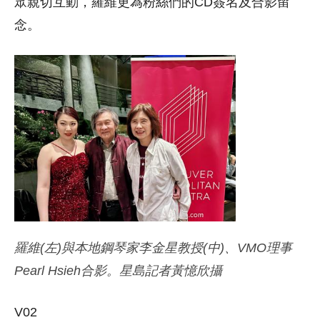
眾親切互動，羅維更為粉絲們的CD簽名及合影留
念。
羅維(左)與本地鋼琴家李金星教授(中)、VMO理事
Pearl Hsieh合影。星島記者黃憶欣攝
V02