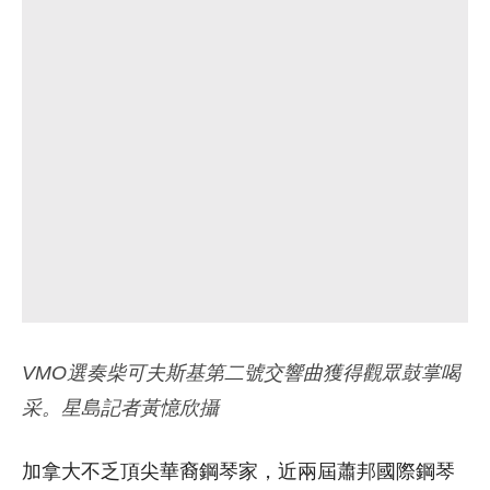
VMO選奏柴可夫斯基第二號交響曲獲得觀眾鼓掌喝
采。星島記者黃憶欣攝
加拿大不乏頂尖華裔鋼琴家，近兩屆蕭邦國際鋼琴