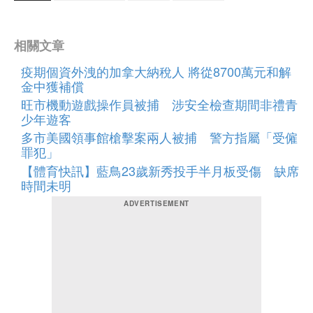
相關文章
疫期個資外洩的加拿大納稅人 將從8700萬元和解
金中獲補償
旺市機動遊戲操作員被捕 涉安全檢查期間非禮青
少年遊客
多市美國領事館槍擊案兩人被捕 警方指屬「受僱
罪犯」
【體育快訊】藍鳥23歲新秀投手半月板受傷 缺席
時間未明