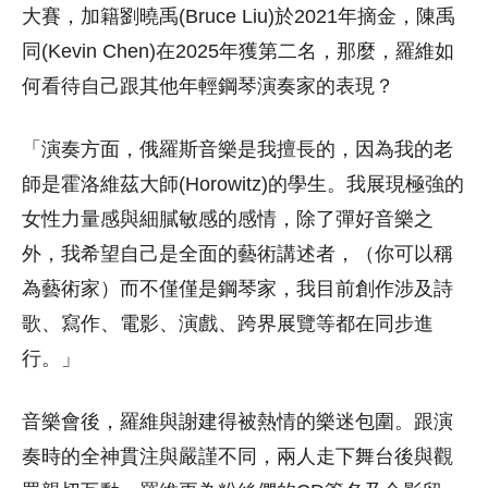
大賽，加籍劉曉禹(
Bruce Liu)於2021年摘金
，陳禹
同(Kevin Chen)在2025年獲第二名，那麼，羅維如
何看待自己跟其他年輕鋼琴演奏家的表現？
「演奏方面，俄羅斯音樂是我擅長的，因為我的老
師是霍洛維茲大師(Horowitz)的學生。我展現極強的
女性力量感與細膩敏感的感情，除了彈好音樂之
外，我希望自己是全面的藝術講述者，（你可以稱
為藝術家）而不僅僅是鋼琴家，我目前創作涉及詩
歌、寫作、電影、演戲、跨界展覽等都在同步進
行。」
音樂會後，羅維與謝建得被熱情的樂迷包圍。跟演
奏時的全神貫注與嚴謹不同，兩人走下舞台後與觀