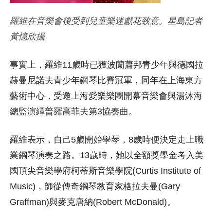
羅維在音樂會後受到兒童樂迷獻花致意。星島記者
黃憶欣攝
事實上，
羅維11歲時已獲波蘭蕭邦青少年與德國拉
赫曼尼諾夫青少年鋼琴比賽冠軍，同年在上海東方
藝術中心，受邀上海愛樂樂團開幕音樂會與湯沐海
總監演繹普羅高菲夫第3協奏曲。
羅維表示，自己5歲開始學琴，8歲時便決定走上職
業鋼琴演奏之路。13歲時，她以全額獎學金考入美
國頂尖音樂學府柯蒂斯音樂學院(Curtis Institute of
Music)，師從傳奇鋼琴教育家格拉夫曼(Gary
Graffman)與麥克唐納(Robert McDonald)。