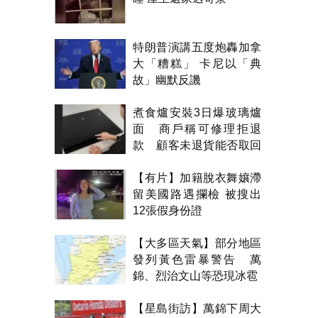
特朗普演講五度炮轟加拿
大「糟糕」 卡尼以「典
故」幽默反譏
煮食爐安裝3日爆玻璃爐
面 商戶稱可修理拒退
款 顧客未退貨能否取回
金錢？
【有片】加籍脫衣舞孃滯
留美國路遇攔檢 被搜出
12張假身份證
【大多區天氣】部分地區
發列黃色雷暴警告 萬
錦、烈治文山等恐現冰雹
【星島街訪】萬錦下周大