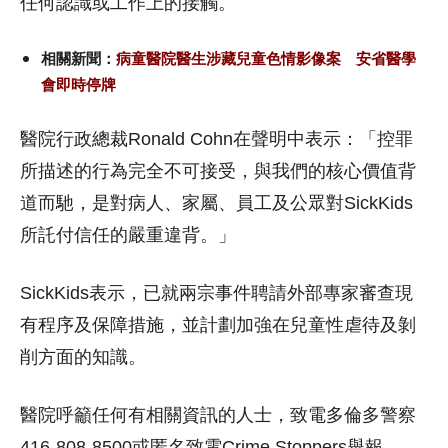
任何認識或工作上的接觸。
相關新聞：
病童醫院醫生涉藏兒童色情影像案 安省醫學
會即時停牌
醫院行政總裁Ronald Cohn在聲明中表示：「控罪
所描述的行為完全不可接受，與我們的核心價值背
道而馳，是對病人、家屬、員工及公眾對SickKids
所託付信任的嚴重違背。」
SickKids表示，已就兩宗事件聘請外部專家審查現
有程序及保障措施，並計劃加強在兒童性虐待及剝
削方面的知識。
醫院呼籲任何有相關資訊的人士，致電多倫多警察
416-808-8500或匿名致電Crime Stoppers舉報。