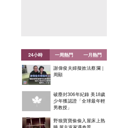
24小時
一周熱門
一月熱門
謝偉俊夫婦擬效法蔡瀾｜
周顯
破塵封306年紀錄 美18歲
少年獲認證「全球最年輕
男教授」
野狼寶寶偷偷入屋床上熟
睡 屋主返家遇奇景