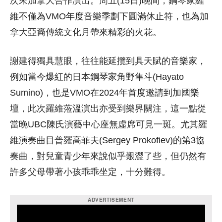
次來加拿大合作演出。周五(15日)晚間，鋼琴家羅
維不僅為VMO年度音樂季劃下圓滿休止符，也為加
拿大亞裔傳統文化月帶來精彩的火花。
謝建得獨具慧眼，往往能延攬到具天賦的音樂家，
例如當今爆紅的日本鋼琴家角野隼斗(Hayato
Sumino)，也是VMO在2024年首度邀請到加國樂
壇，此次羅維蒞溫演出亦受到樂界關注，這一點從
當晚UBC陳氏演藝中心座無虛席可見一斑。尤其羅
維演奏曲目普羅高菲夫(Sergey Prokofiev)的第3協
奏曲，對兒童青少年來說似乎艱澀了些，但仍然有
許多父母帶著小孩乖乖坐定，十分難得。