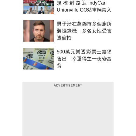
規模封路迎IndyCar
Unionville GO站車輛禁入
男子涉在萬錦市多個廁所
裝攝錄機 多名女性受害
遭偷拍
500萬元樂透彩票士嘉堡
售出 幸運得主一夜變富
翁