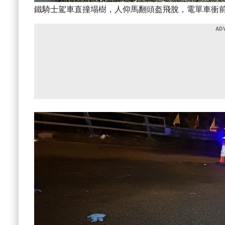
鐵騎士駕車直撞塌樹，人仰馬翻頭盔飛脫，電單車衝前