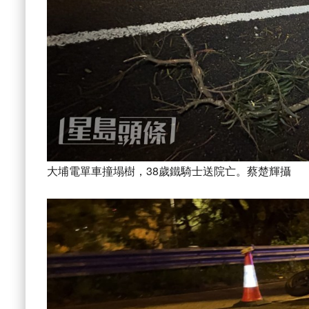
大埔電單車撞塌樹，38歲鐵騎士送院亡。蔡楚輝攝