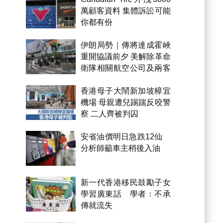
萬顧客資料 集體訴訟可能
你都有份
伊朗局勢｜傳將達成霍峽
重開協議前夕 美解除革命
衛隊相關航空公司及兩客
機制裁
香港母子大鬧新加坡樟宜
機場 母親遭兒踢踹反咬警
察 二人齊被判囚
安省油價明日急跌12仙
分析師籲車主稍後入油
新一代香港移民鼓勵子女
學習廣東話 學者：不承
傳就流失