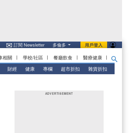
✉
訂閱 Newsletter
多倫多
用戶登入
車相關
|
學校/社區
|
餐廳飲食
|
醫療健康
|
財經
健康
專欄
超市折扣
雜貨折扣