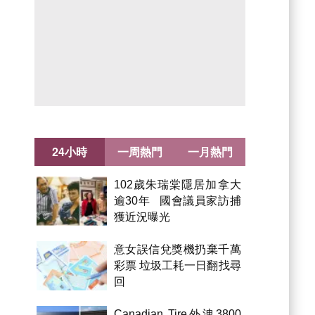
24小時
一周熱門
一月熱門
102歲朱瑞棠隱居加拿大
逾30年 國會議員家訪捕
獲近況曝光
意女誤信兌獎機扔棄千萬
彩票 垃圾工耗一日翻找尋
回
Canadian Tire外洩3800