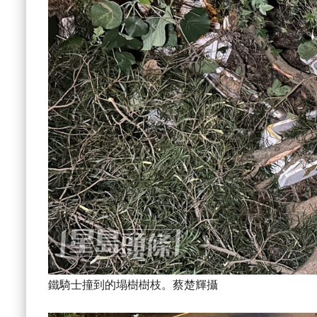
鐵騎士撞到的塌樹樹枝。蔡楚輝攝