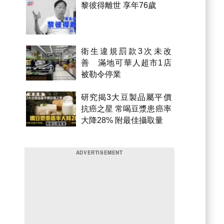
黎彼得離世 享年76歲
衛生違規罰款3次未改
善 滿地可華人超市1店
被勒令停業
研究揭3大豆製品屬平價
抗癌之星 常喝豆漿患癌率
大降28% 附最佳攝取量