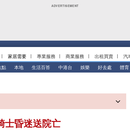
|
家居需要
|
專業服務
|
商業服務
|
出租買賣
|
汽
焦點
本地
生活百答
中港台
娛樂
好去處
體育
鐵騎士昏迷送院亡