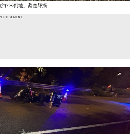
約7米倒地。蔡楚輝攝