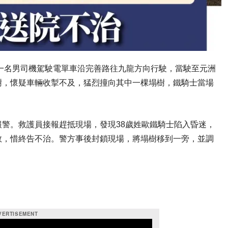
，一名男司機駕駛電單車沿完善路往九龍方向行駛，當駛至元洲
樹，懷疑車輛收掣不及，猛烈撞向其中一棵塌樹，鐵騎士當場
警。救護員接報趕抵現場，發現38歲姓歐鐵騎士陷入昏迷，
救，惜終告不治。警方事後封鎖現場，將塌樹移到一旁，並調