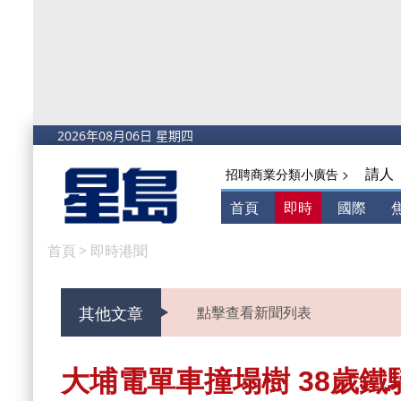
請人
招聘商業分類小廣告 >
首頁
即時
國際
首頁
>
即時港聞
其他文章
點擊查看新聞列表
大埔電單車撞塌樹 38歲