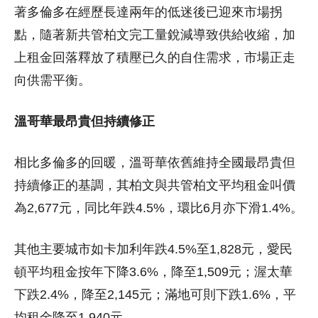
著多倫多在經歷長達兩年的低迷後已迎來市場拐
點，隨著新共管柏文完工量銳減導致供給收縮，加
上租金回落釋放了積壓已久的自住需求，市場正走
向供需平衡。
溫哥華最昂貴但持續修正
相比多倫多的回暖，溫哥華依舊維持全國最昂貴但
持續修正的基調，其柏文與共管柏文平均租金叫價
為2,677元，同比年跌4.5%，環比6月亦下滑1.4%。
其他主要城市如卡加利年跌4.5%至1,828元，愛民
頓平均租金按年下降3.6%，降至1,509元；渥太華
下跌2.4%，降至2,145元；滿地可則下跌1.6%，平
均租金降至1,940元。