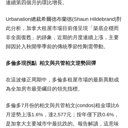
連續第四個月的環比增長。
Urbanation總裁希爾德布蘭德(Shaun Hildebrand)對
此分析，加拿大租屋市場目前僅呈現「築底企穩而
非全面復甦」的跡象，近期的月度連續上漲，主要
歸因於入秋開學季前的傳統季節性剛需帶動。
多倫多現拐點
柏文與共管柏文逆勢回彈
在這波修正周期中，多倫多租屋市場的最新異動成
為全加房市最受矚目的領先指標。
多倫多7月份的柏文與共管柏文(condos)租金環比6
月逆勢上漲1.6%，達2,577元；按年僅下跌0.6%，
是加拿大主要城市中最抗跌的。報告解讀，這意味