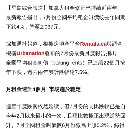
【星島綜合報道】加拿大租金修正已持續近兩年。
最新報告指出，7月份全國平均租金叫價較去年同期
下跌4%，降至2,037元。
據加通社報道，根據房地產平台
Rentals.ca
與調查
機構
Urbanation
發布的7月份最新月度報告指出，
全國平均租金叫價（asking rents）已連續22個月按
年下跌，過去兩年累計跌幅達7.5%。
月租金連升4個月
市場趨於穩定
儘管年度跌勢依然延續，但7月份的同比跌幅已是自
今年2月以來最小的一次，且環比數據正出現逆勢回
升。7月全國租金叫價較6月份微幅上漲0.2%，錄得