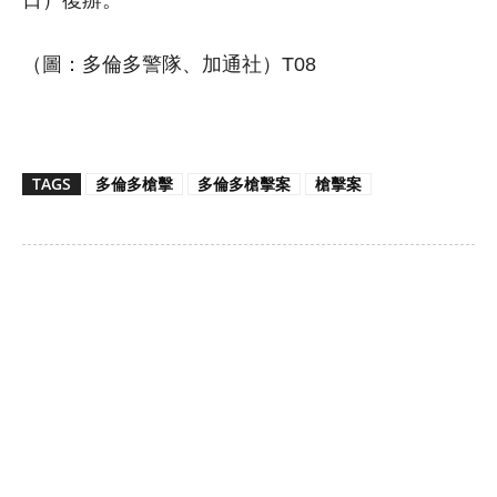
（圖：多倫多警隊、加通社）T08
TAGS
多倫多槍擊
多倫多槍擊案
槍擊案