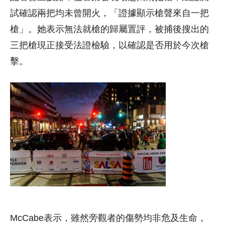
試確認兩把均未曾開火，「證據顯示槍聲來自一把
槍」。她表示無法就槍的歸屬置評，被捕後搜出的
三把槍現正接受法證檢驗，以確認是否用於今次槍
擊。
McCabe表示，雖然旁觀者的傷勢均非危及生命，