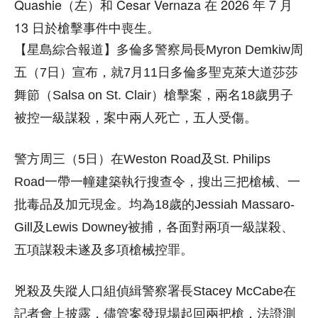
Quashie（左）和 Cesar Vernaza 在 2026 年 7 月
13 日於槍擊事件中喪生。
【星島綜合報道】多倫多警察局長Myron Demkiw周
五（7日）宣布，就7月11日多倫多聖克萊大道莎莎
舞節（Salsa on St. Clair）槍擊案，兩名18歲男子
被控一級謀殺，案中兩人死亡，五人受傷。
警方周三（5日）在Weston Road及St. Philips
Road一帶一幢建築執行搜查令，搜出三把槍械、一
批毒品及加元現金。均為18歲的Jessiah Massaro-
Gill及Lewis Downey被捕，各面對兩項一級謀殺、
五項謀殺未遂及多項槍械控罪。
兇殺及失蹤人口組偵緝警察署長Stacey McCabe在
記者會上披露，儘管案發現場起回兩把槍，法證測