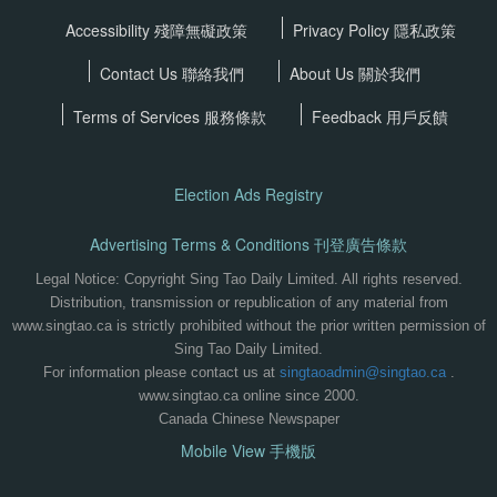
Accessibility 殘障無礙政策
Privacy Policy
隱私政策
Contact Us 聯絡我們
About Us 關於我們
Terms of Services
服務條款
Feedback 用戶反饋
Election Ads Registry
Advertising Terms & Conditions 刊登廣告條款
Legal Notice: Copyright Sing Tao Daily Limited. All rights reserved.
Distribution, transmission or republication of any material from
www.singtao.ca is strictly prohibited without the prior written permission of
Sing Tao Daily Limited.
For information please contact us at
singtaoadmin@singtao.ca
.
www.singtao.ca online since 2000.
Canada Chinese Newspaper
Mobile View 手機版