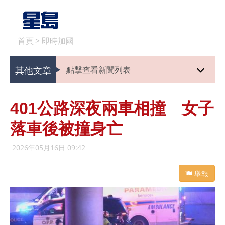
首頁
>
即時加國
其他文章
點擊查看新聞列表
401公路深夜兩車相撞 女子
落車後被撞身亡
2026年05月16日 09:42
舉報