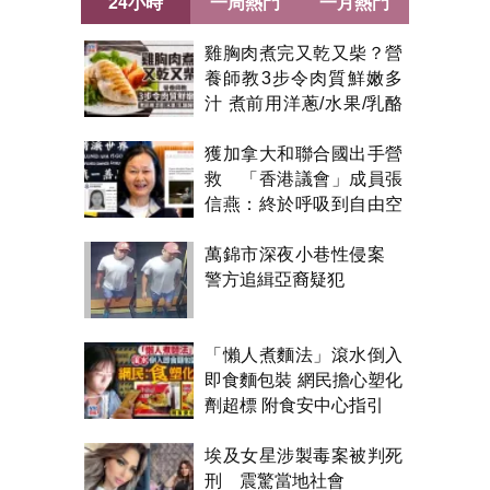
24小時
一周熱門
一月熱門
雞胸肉煮完又乾又柴？營
養師教3步令肉質鮮嫩多
汁 煮前用洋蔥/水果/乳酪
醃製都得？
獲加拿大和聯合國出手營
救 「香港議會」成員張
信燕：終於呼吸到自由空
氣！
萬錦市深夜小巷性侵案
警方追緝亞裔疑犯
「懶人煮麵法」滾水倒入
即食麵包裝 網民擔心塑化
劑超標 附食安中心指引
埃及女星涉製毒案被判死
刑 震驚當地社會