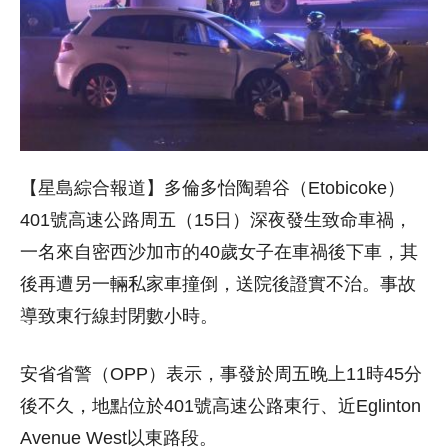
【星島綜合報道】多倫多怡陶碧谷（Etobicoke）
401號高速公路周五（15日）深夜發生致命車禍，
一名來自密西沙加市的40歲女子在車禍後下車，其
後再遭另一輛私家車撞倒，送院後證實不治。事故
導致東行線封閉數小時。
安省省警（OPP）表示，事發於周五晚上11時45分
後不久，地點位於401號高速公路東行、近Eglinton
Avenue West以東路段。