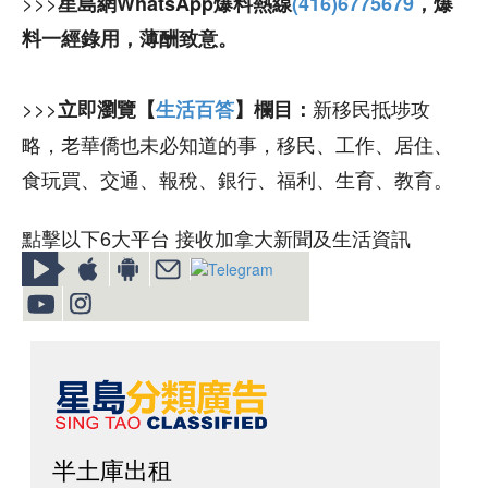
>>>
星島網WhatsApp爆料熱線
(416)6775679
，爆
料一經錄用，薄酬致意。
>>>
新移民抵埗攻
立即瀏覽【
生活百答
】欄目：
略，老華僑也未必知道的事，移民、工作、居住、
食玩買、交通、報稅、銀行、福利、生育、教育。
點擊以下6大平台 接收加拿大新聞及生活資訊