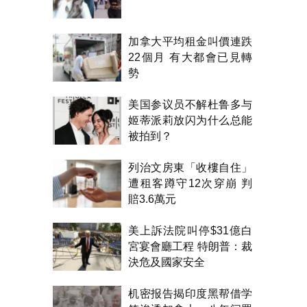
加拿大平均租金叫價連跌
22個月 有大都會已見轉
勢
美国参议员不解杜鲁多与
姬蒂派莉放闪为什么总能
被拍到？
列治文房東「收樓自住」
遭租客蹲守12次穿崩 判
賠3.6萬元
美上訴法院叫停$31億白
宮宴會廳工程 特朗普：裁
決危及國家安全
机密报告揭印度黑帮借学