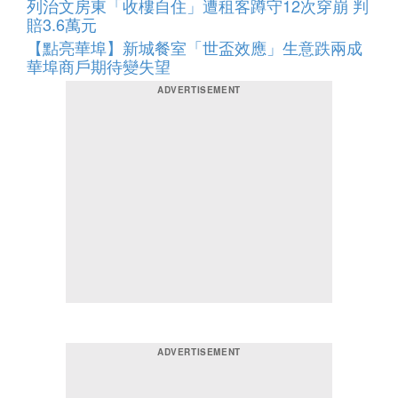
列治文房東「收樓自住」遭租客蹲守12次穿崩 判
賠3.6萬元
【點亮華埠】新城餐室「世盃效應」生意跌兩成
華埠商戶期待變失望