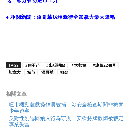
低 部分省份逆市上升
● 相關新聞：
溫哥華房租錄得全加拿大最大降幅
TAGS
#住不起
#出現拐點
#大都會
#連跌22個月
加拿大
城市
溫哥華
租金
相關文章
旺市機動遊戲操作員被捕 涉安全檢查期間非禮青
少年遊客
反對性別認同納入行為守則 安省持牌教師被裁定
專業失當